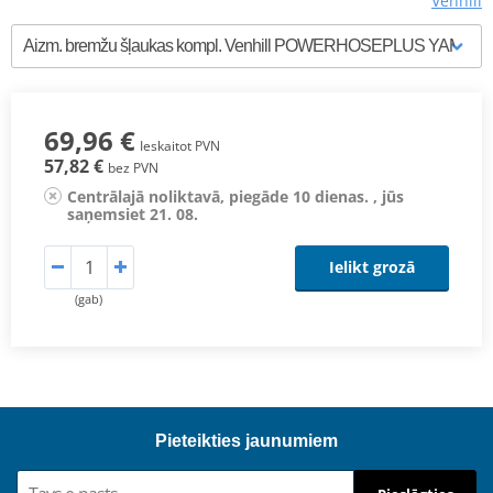
Venhill
69,96 €
Ieskaitot PVN
57,82 €
bez PVN
Centrālajā noliktavā, piegāde 10 dienas. , jūs
saņemsiet 21. 08.
Ielikt grozā
(gab)
Pieteikties jaunumiem