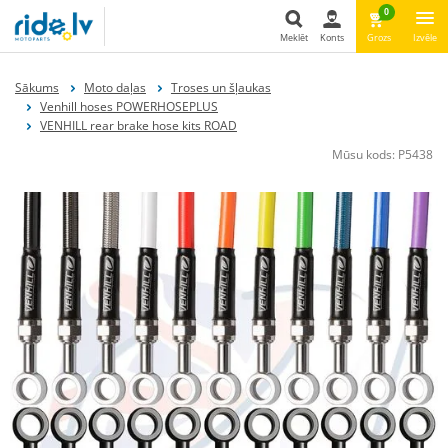
0
Meklēt
Konts
Grozs
Izvēle
Meklēt
Sākums
Moto daļas
Troses un šļaukas
Venhill hoses POWERHOSEPLUS
VENHILL rear brake hose kits ROAD
Mūsu kods:
P5438