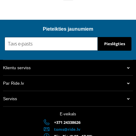
Pieteikties jaunumiem
Pieslēgties
Klientu serviss
Par Ride.lv
Serviss
E-veikals
+371 24338626
toms@ride.lv