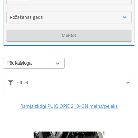
Rožašanas gads
Meklēt
Filtrēt
Rāmja slīdņi PUIG OPIE 21043N melns/pelēks