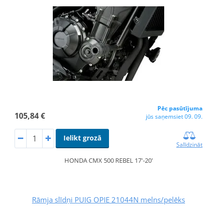
Pēc pasūtījuma
105,84 €
jūs saņemsiet 09. 09.
Ielikt grozā
Salīdzināt
HONDA CMX 500 REBEL 17'-20'
Rāmja slīdņi PUIG OPIE 21044N melns/pelēks