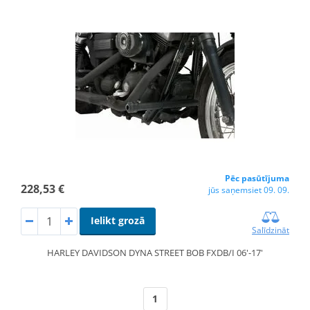
Pēc pasūtījuma
228,53 €
jūs saņemsiet 09. 09.
Ielikt grozā
Salīdzināt
HARLEY DAVIDSON DYNA STREET BOB FXDB/I 06'-17'
1