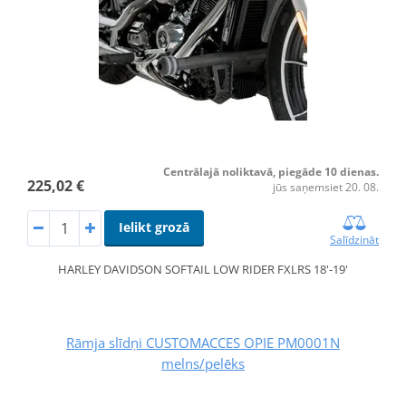
Centrālajā noliktavā, piegāde 10 dienas.
225,02 €
jūs saņemsiet 20. 08.
Ielikt grozā
Salīdzināt
HARLEY DAVIDSON SOFTAIL LOW RIDER FXLRS 18'-19'
Rāmja slīdņi CUSTOMACCES OPIE PM0001N
melns/pelēks