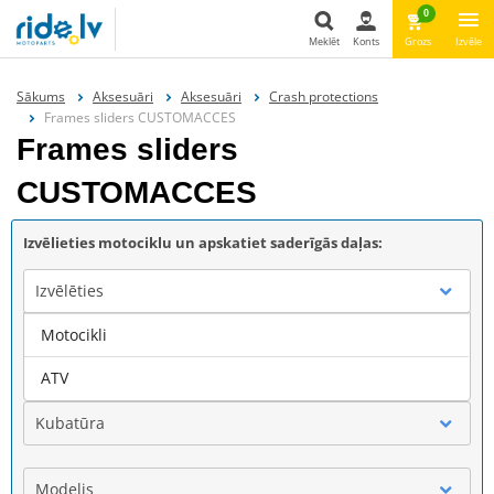
0
Meklēt
Konts
Grozs
Izvēle
Meklēt
Sākums
Aksesuāri
Aksesuāri
Crash protections
Frames sliders CUSTOMACCES
Frames sliders
CUSTOMACCES
Izvēlieties motociklu un apskatiet saderīgās daļas:
Izvēlēties
Motocikli
Marka
ATV
Kubatūra
Modelis