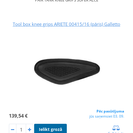
PAIR TANK KNEE GRIPS SUPER ALCE
Tool box knee grips ARIETE 00415/16 (pāris) Galletto
Pēc pasūtījuma
139,54 €
jūs saņemsiet 03. 09.
Ielikt grozā