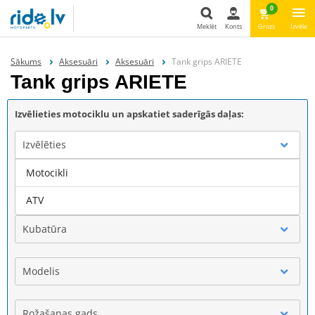
0
Meklēt
Konts
Grozs
Izvēle
Meklēt
Sākums
Aksesuāri
Aksesuāri
Tank grips ARIETE
Tank grips ARIETE
Izvēlieties motociklu un apskatiet saderīgās daļas:
Izvēlēties
Motocikli
Marka
ATV
Kubatūra
Modelis
Rožašanas gads