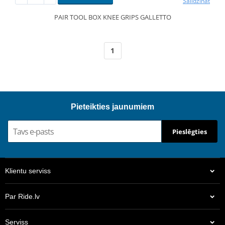
Salīdzināt
PAIR TOOL BOX KNEE GRIPS GALLETTO
1
Pieteikties jaunumiem
Pieslēgties
Klientu serviss
Par Ride.lv
Serviss