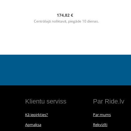
174,82 €
Centrālajā noliktavā, piegāde 10 dienas.
Klientu serviss
Par Ride.lv
Kā iepirkties?
Par mums
Apmaksa
Rekvizīti