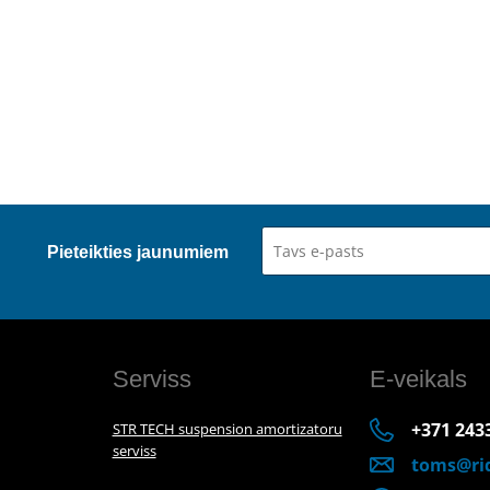
Pieteikties jaunumiem
Serviss
E-veikals
+371 243
STR TECH suspension amortizatoru
serviss
toms@rid