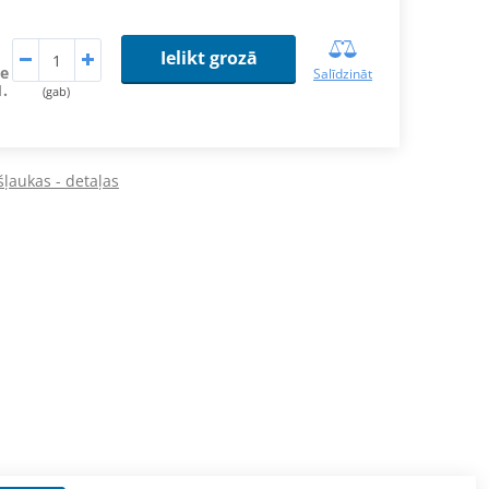
Ielikt grozā
de
Salīdzināt
1.
(gab)
ļaukas - detaļas