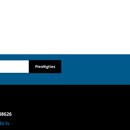
Pieslēgties
38626
e.lv