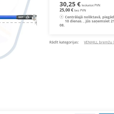
30,25 €
Ieskaitot PVN
25,00 €
bez PVN
Centrālajā noliktavā, piegā
10 dienas. , jūs saņemsiet 2
08.
Rādīt kategorijas:
VENHILL bremžu š