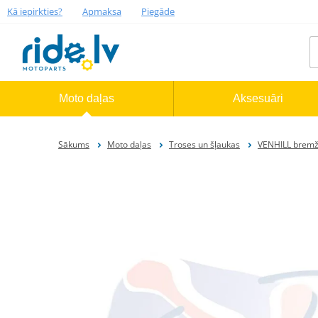
Kā iepirkties?
Apmaksa
Piegāde
Moto daļas
Aksesuāri
Sākums
Moto daļas
Troses un šļaukas
VENHILL bremžu