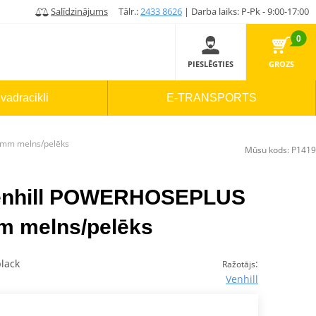
Salīdzinājums
Tālr.:
2433 8626
| Darba laiks: P-Pk - 9:00-17:00
0
PIESLĒGTIES
GROZS
vadracikli
E-TRANSPORTS
0mm melns/pelēks
Mūsu kods:
P1419
Venhill POWERHOSEPLUS
 melns/pelēks
lack
:
Ražotājs
Venhill