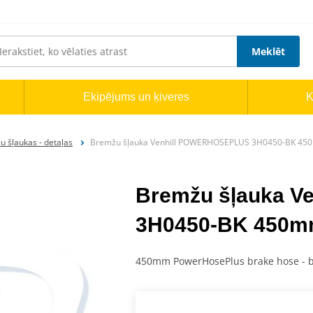
Meklēt
Ekipējums un ķiveres
K
 šļaukas - detaļas
Bremžu šļauka Venhill POWERHOSEPLUS 3H0450-BK 45
Bremžu šļauka 
3H0450-BK 450mm
450mm PowerHosePlus brake hose - b