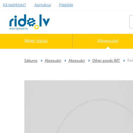
Kā iepirkties?
Apmaksa
Piegāde
Moto daļas
Aksesuāri
Sākums
Aksesuāri
Aksesuāri
Other goods JMT
Ele