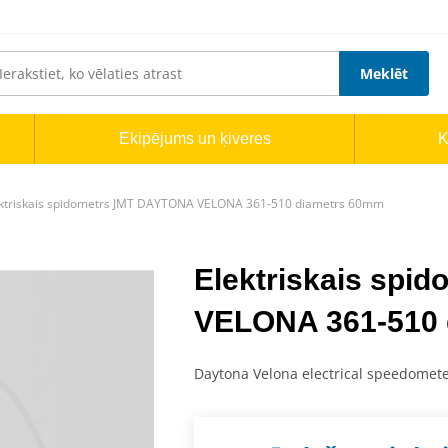
Meklēt
Ekipējums un ķiveres
K
ktriskais spidometrs JMT DAYTONA VELONA 361-510 diametrs 60mm
Elektriskais sp
VELONA 361-510 
Daytona Velona electrical speedomet