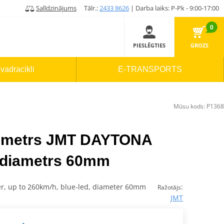
Salīdzinājums
Tālr.:
2433 8626
| Darba laiks: P-Pk - 9:00-17:00
0
PIESLĒGTIES
GROZS
vadracikli
E-TRANSPORTS
Mūsu kods:
P1368
idometrs JMT DAYTONA
diametrs 60mm
er, up to 260km/h, blue-led, diameter 60mm
:
Ražotājs
JMT