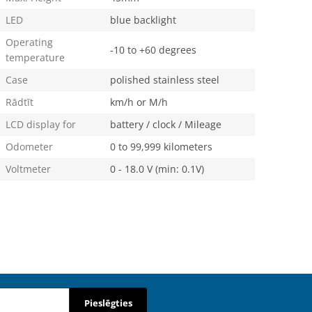
LED
blue backlight
Operating
-10 to +60 degrees
temperature
Case
polished stainless steel
Rādtīt
km/h or M/h
LCD display for
battery / clock / Mileage
Odometer
0 to 99,999 kilometers
Voltmeter
0 - 18.0 V (min: 0.1V)
Pieslēgties