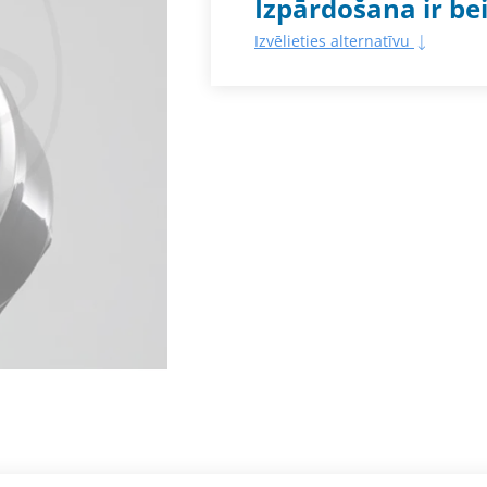
Izpārdošana ir be
Izvēlieties alternatīvu