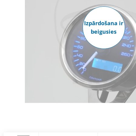
Izpārdošana ir
beigusies