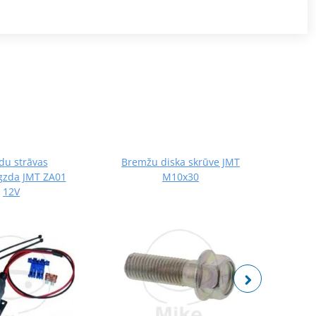
du strāvas
Bremžu diska skrūve JMT
Ķē
igzda JMT ZA01
M10x30
URBA
12V