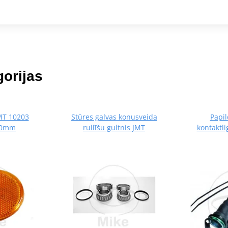
orijas
JMT 10203
Stūres galvas konusveida
Papil
60mm
rullīšu gultnis JMT
kontaktl