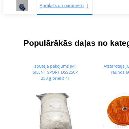
Apraksts un parametri
Populārākās daļas no kateg
Izpūtēja pakojums JMT
Atstarotājs 
SILENT SPORT DSS250P
raunds 
250 g priekš 4T