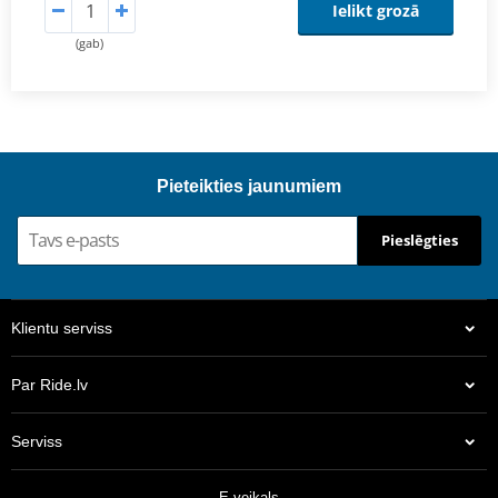
Ielikt grozā
(gab)
Pieteikties jaunumiem
Pieslēgties
Klientu serviss
Par Ride.lv
Serviss
E-veikals