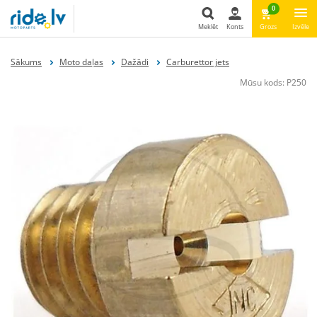
0
Meklēt
Konts
Grozs
Izvēle
Meklēt
Sākums
Moto daļas
Dažādi
Carburettor jets
Mūsu kods:
P250