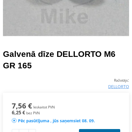
Galvenā dīze DELLORTO M6
GR 165
:
Ražotājs
DELLORTO
7,56 €
Ieskaitot PVN
6,25 €
bez PVN
Pēc pasūtījuma , jūs saņemsiet 08. 09.