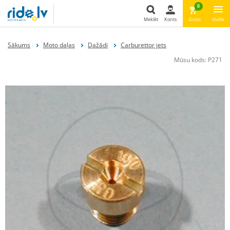
0
Meklēt
Konts
Grozs
Izvēle
Meklēt
Sākums
Moto daļas
Dažādi
Carburettor jets
Mūsu kods:
P271