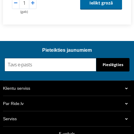
Ielikt grozā
(gab)
Pieteikties jaunumiem
Pieslēgties
Klientu serviss
Par Ride.lv
Serviss
E-veikals