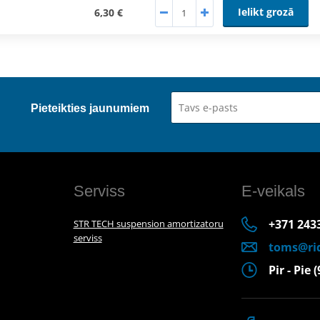
Ielikt grozā
6,30 €
Pieteikties jaunumiem
Serviss
E-veikals
+371 243
STR TECH suspension amortizatoru
serviss
toms@rid
Pir - Pie 