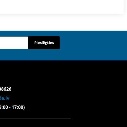
Pieslēgties
38626
e.lv
(9:00 - 17:00)