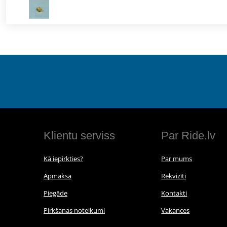
Klientu serviss
Par Ride.lv
Kā iepirkties?
Par mums
Apmaksa
Rekvizīti
Piegāde
Kontakti
Pirkšanas noteikumi
Vakances