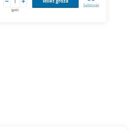
Ielikt grozā
Salīdzināt
(gab)