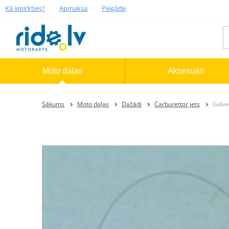
Kā iepirkties?
Apmaksa
Piegāde
Moto daļas
Aksesuāri
Sākums
Moto daļas
Dažādi
Carburettor jets
Galve