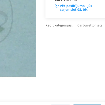
Pēc pasūtījuma , jūs
saņemsiet 08. 09.
Rādīt kategorijas:
Carburettor jets