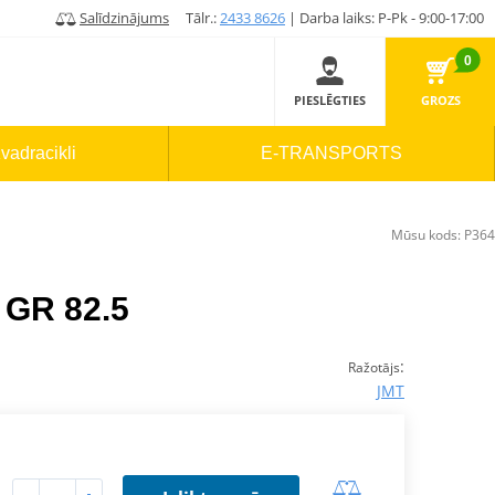
Salīdzinājums
Tālr.:
2433 8626
| Darba laiks: P-Pk - 9:00-17:00
0
PIESLĒGTIES
GROZS
vadracikli
E-TRANSPORTS
Mūsu kods:
P364
 GR 82.5
:
Ražotājs
JMT