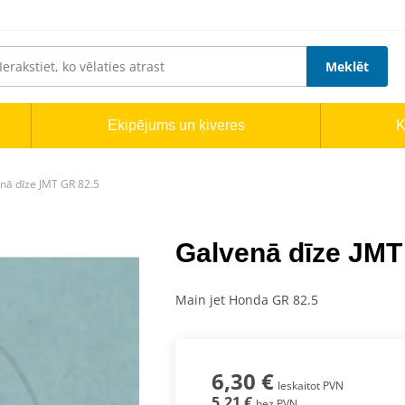
Meklēt
Ekipējums un ķiveres
K
nā dīze JMT GR 82.5
Galvenā dīze JMT
Main jet Honda GR 82.5
6,30 €
Ieskaitot PVN
5,21 €
bez PVN