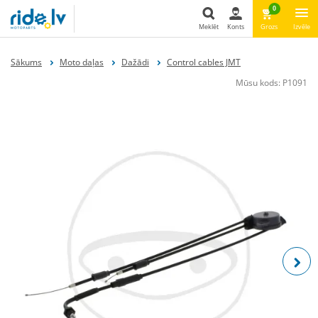
0
Meklēt
Konts
Grozs
Izvēle
Meklēt
Sākums
Moto daļas
Dažādi
Control cables JMT
Mūsu kods:
P1091