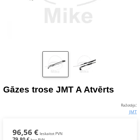
Gāzes trose JMT A Atvērts
:
Ražotājs
JMT
96,56 €
Ieskaitot PVN
79,80 €
bez PVN