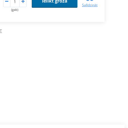
Ielikt grozā
Salīdzināt
(gab)
MT