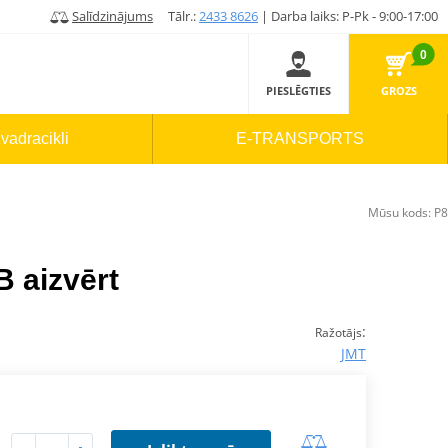
Salīdzinājums
Tālr.:
2433 8626
| Darba laiks: P-Pk - 9:00-17:00
0
PIESLĒGTIES
GROZS
vadracikli
E-TRANSPORTS
Mūsu kods:
P8
 aizvērt
:
Ražotājs
JMT