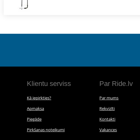
Klientu serviss
Par Ride.lv
Kā iepirkties?
Par mums
Apmaksa
Rekvizīti
Piegāde
Kontakti
Pirkšanas noteikumi
Vakances