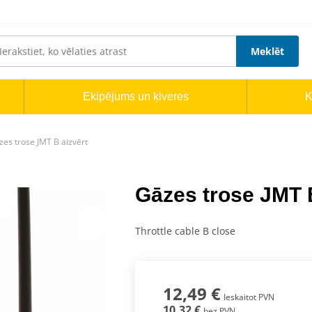
Meklēt
Ekipējums un ķiveres
K
zes trose JMT B aizvērt
Gāzes trose JMT B
Throttle cable B close
12,49 €
Ieskaitot PVN
10,32 €
bez PVN