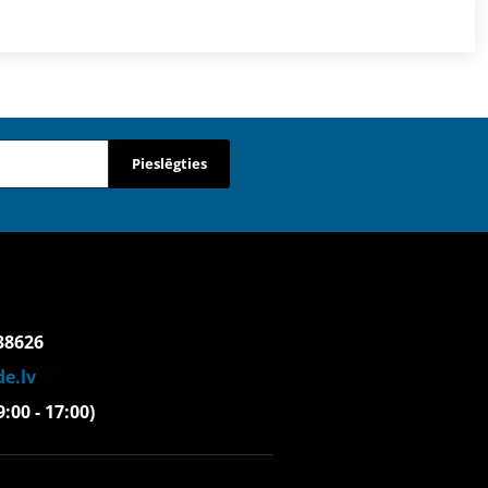
Pieslēgties
38626
e.lv
(9:00 - 17:00)