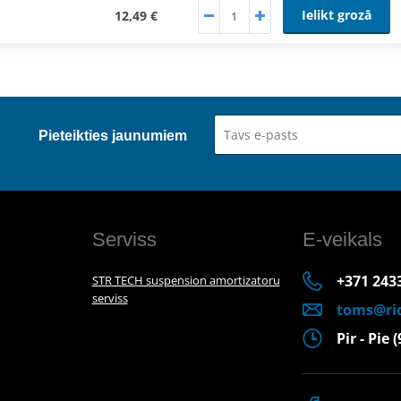
Ielikt grozā
12,49 €
Pieteikties jaunumiem
Serviss
E-veikals
+371 243
STR TECH suspension amortizatoru
serviss
toms@rid
Pir - Pie 