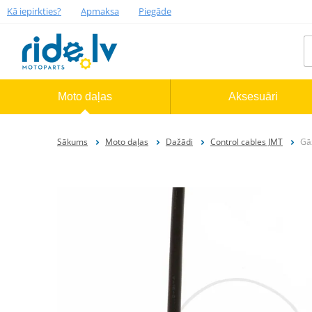
Kā iepirkties?
Apmaksa
Piegāde
Moto daļas
Aksesuāri
Sākums
Moto daļas
Dažādi
Control cables JMT
Gā