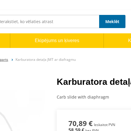
Meklēt
Ekipējums un ķiveres
K
parts
Karburatora detaļa JMT ar diafragmu
Karburatora deta
Carb slide with diaphragm
70,89 €
Ieskaitot PVN
58,59 €
bez PVN