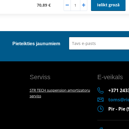
Ielikt grozā
70,89 €
Pieteikties jaunumiem
Serviss
E-veikals
+371 243
STR TECH suspension amortizatoru
serviss
toms@rid
Pir - Pie 