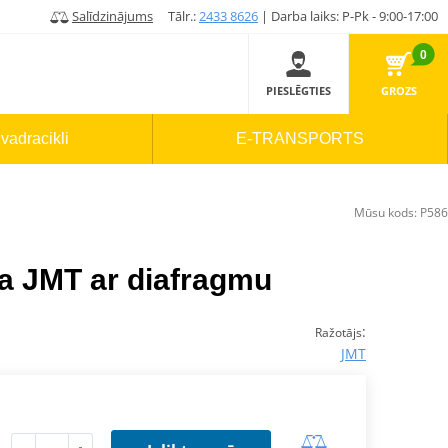
Salīdzinājums
Tālr.:
2433 8626
| Darba laiks: P-Pk - 9:00-17:00
0
PIESLĒGTIES
GROZS
vadracikli
E-TRANSPORTS
Mūsu kods:
P586
ļa JMT ar diafragmu
:
Ražotājs
JMT