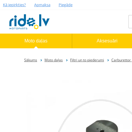
Kā iepirkties?
Apmaksa
Piegāde
Moto daļas
Aksesuāri
Sākums
Moto daļas
Filtri un to piederumi
Carburettor 