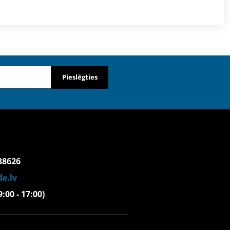
Pieslēgties
38626
e.lv
(9:00 - 17:00)