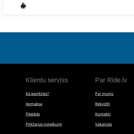
Klientu serviss
Par Ride.lv
Kā iepirkties?
Par mums
Apmaksa
Rekvizīti
Piegāde
Kontakti
Pirkšanas noteikumi
Vakances