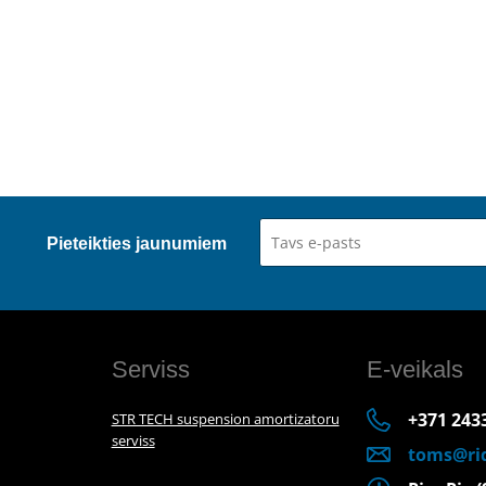
Pieteikties jaunumiem
Serviss
E-veikals
+371 243
STR TECH suspension amortizatoru
serviss
toms@rid