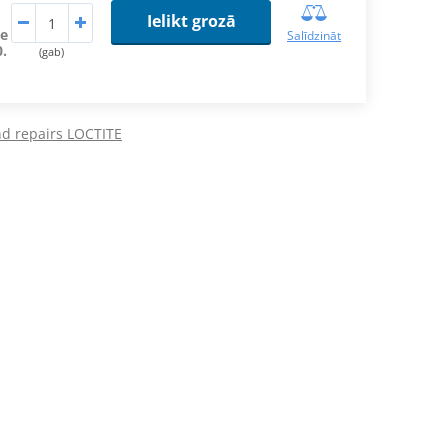
Ielikt grozā
de
Salīdzināt
0.
(gab)
nd repairs LOCTITE