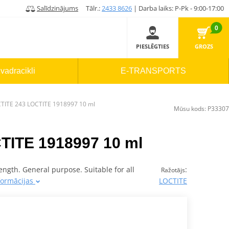
Salīdzinājums
Tālr.:
2433 8626
| Darba laiks: P-Pk - 9:00-17:00
0
PIESLĒGTIES
GROZS
vadracikli
E-TRANSPORTS
TITE 243 LOCTITE 1918997 10 ml
Mūsu kods:
P33307
TITE 1918997 10 ml
ngth. General purpose. Suitable for all
:
Ražotājs
formācijas
LOCTITE