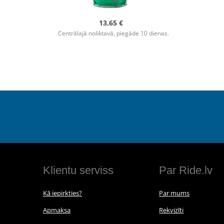
13,65 €
Centrālajā noliktavā, piegāde 10 dienas.
Klientu serviss
Par Ride.lv
Kā iepirkties?
Par mums
Apmaksa
Rekvizīti