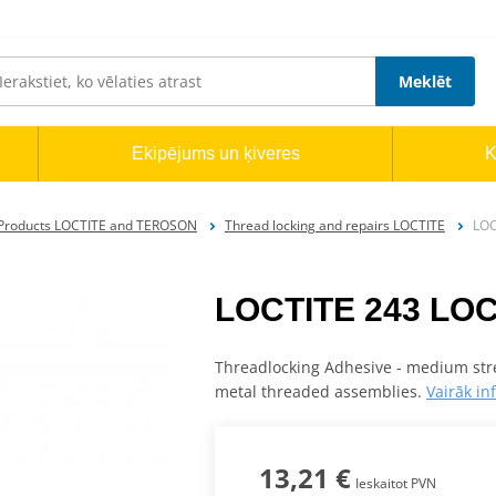
Meklēt
Ekipējums un ķiveres
K
Products LOCTITE and TEROSON
Thread locking and repairs LOCTITE
LOC
LOCTITE 243 LOC
Threadlocking Adhesive - medium stre
metal threaded assemblies.
Vairāk in
13,21 €
Ieskaitot PVN