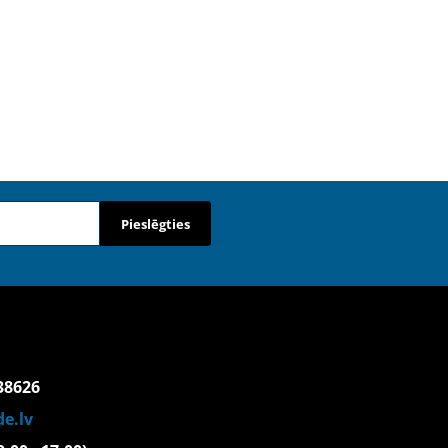
Pieslēgties
38626
e.lv