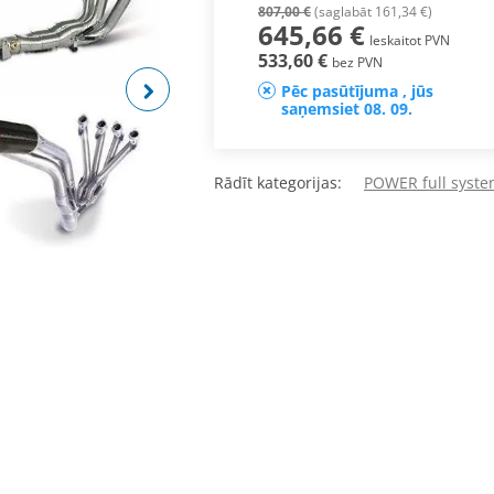
807,00 €
(saglabāt 161,34 €)
645,66 €
Ieskaitot PVN
533,60 €
bez PVN
Pēc pasūtījuma , jūs
saņemsiet 08. 09.
Rādīt kategorijas:
POWER full syste