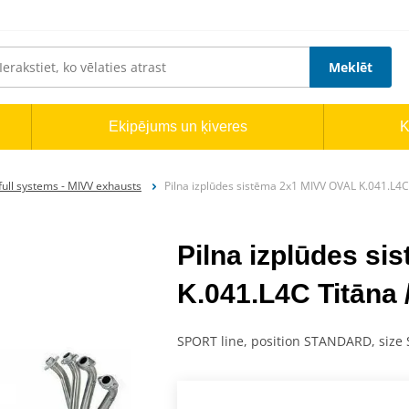
Meklēt
Ekipējums un ķiveres
K
ull systems - MIVV exhausts
Pilna izplūdes sistēma 2x1 MIVV OVAL K.041.L4C
Pilna izplūdes s
K.041.L4C Titāna
SPORT line, position STANDARD, size