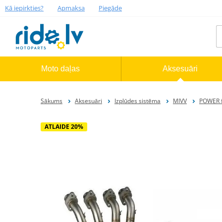
Kā iepirkties?
Apmaksa
Piegāde
Moto daļas
Aksesuāri
Sākums
Aksesuāri
Izplūdes sistēma
MIVV
POWER f
ATLAIDE 20%