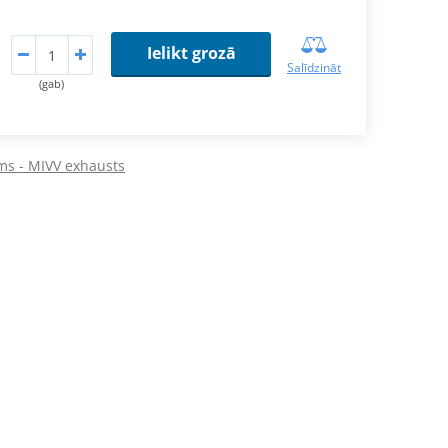
Ielikt grozā
Salīdzināt
(gab)
ms - MIVV exhausts