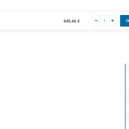
I
645,66 €