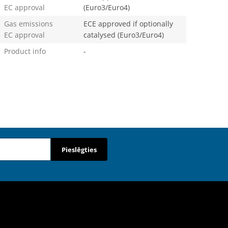
EC approval
(Euro3/Euro4)
Gas emissions
ECE approved if optionally
EC approval
catalysed (Euro3/Euro4)
Product info
-
Pieslēgties