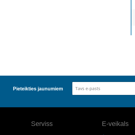
Pieteikties jaunumiem
Serviss
E-veikals