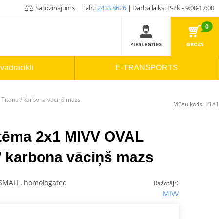
Salīdzinājums
Tālr.:
2433 8626
| Darba laiks: P-Pk - 9:00-17:00
0
PIESLĒGTIES
GROZS
vadracikli
E-TRANSPORTS
 Titāna / karbona vāciņš mazs
Mūsu kods:
P181
istēma 2x1 MIVV OVAL
 / karbona vāciņš mazs
 SMALL, homologated
:
Ražotājs
MIVV