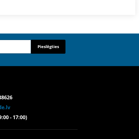
Pieslēgties
38626
e.lv
(9:00 - 17:00)