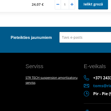
Ielikt grozā
24,07 €
Pieteikties jaunumiem
Serviss
E-veikals
+371 243
STR TECH suspension amortizatoru
serviss
toms@rid
Pir - Pie 