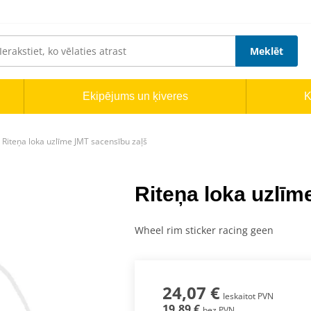
Meklēt
Ekipējums un ķiveres
K
Riteņa loka uzlīme JMT sacensību zaļš
Riteņa loka uzlīm
Wheel rim sticker racing geen
24,07 €
Ieskaitot PVN
19,89 €
bez PVN