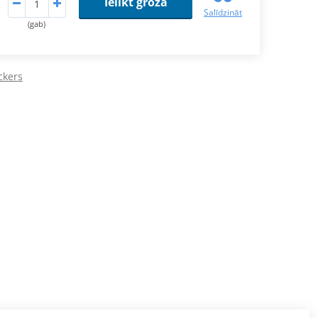
Ielikt grozā
Salīdzināt
(gab)
ckers