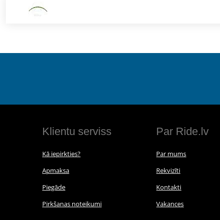
Klientu serviss
Par Ride.lv
Kā iepirkties?
Par mums
Apmaksa
Rekvizīti
Piegāde
Kontakti
Pirkšanas noteikumi
Vakances