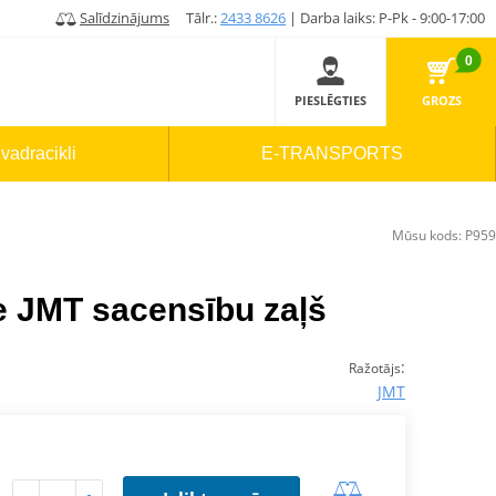
Salīdzinājums
Tālr.:
2433 8626
| Darba laiks: P-Pk - 9:00-17:00
0
PIESLĒGTIES
GROZS
vadracikli
E-TRANSPORTS
Mūsu kods:
P959
e JMT sacensību zaļš
:
Ražotājs
JMT