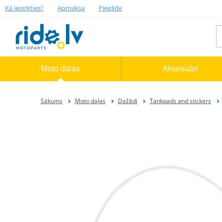
Kā iepirkties?
Apmaksa
Piegāde
Moto daļas
Aksesuāri
Sākums
Moto daļas
Dažādi
Tankpads and stickers