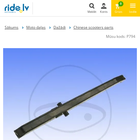
0
Meklēt
Konts
Grozs
Izvēle
Meklēt
Sākums
Moto daļas
Dažādi
Chinese scooters parts
Mūsu kods:
P794