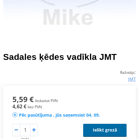
Sadales ķēdes vadīkla JMT
:
Ražotājs
JMT
5,59 €
Ieskaitot PVN
4,62 €
bez PVN
Pēc pasūtījuma , jūs saņemsiet 04. 09.
Ielikt grozā
(gab)