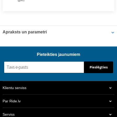
Apraksts un parametri
Ražotājs
JMT
HOMOLOGATION /
.07.1982
Pieteikties jaunumiem
APPROVAL
Pieslēgties
Klientu serviss
Par Ride.lv
Serviss