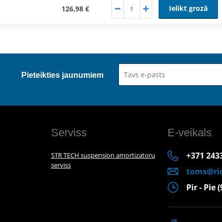
Ielikt grozā
126,98 €
Pieteikties jaunumiem
Serviss
E-veikals
+371 243
STR TECH suspension amortizatoru
serviss
toms@rid
Pir - Pie 