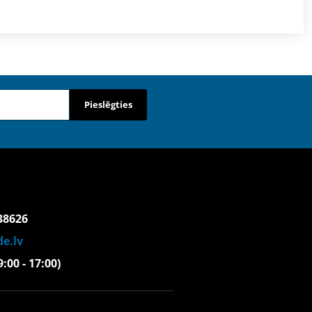
Pieslēgties
38626
e.lv
(9:00 - 17:00)