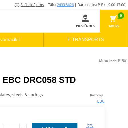
Salīdzinājums
Tālr.:
2433 8626
| Darba laiks: P-Pk - 9:00-17:00
0
PIESLĒGTIES
GROZS
vadracikli
E-TRANSPORTS
Mūsu kods:
P1501
s EBC DRC058 STD
plates, steels & springs
:
Ražotājs
EBC