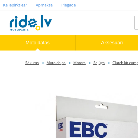
Kā iepirkties?
Apmaksa
Piegāde
Moto daļas
Aksesuāri
Sākums
Moto daļas
Motors
Sajūgs
Clutch kit com