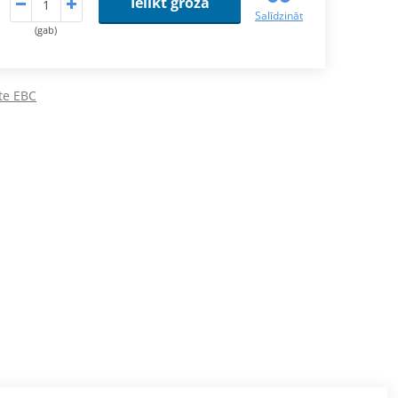
Ielikt grozā
Salīdzināt
(gab)
te EBC