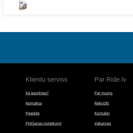
Klientu serviss
Par Ride.lv
Kā iepirkties?
Par mums
Apmaksa
Rekvizīti
Piegāde
Kontakti
Pirkšanas noteikumi
Vakances