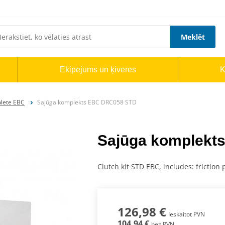
Meklēt
Ekipējums un ķiveres
K
plete EBC
Sajūga komplekts EBC DRC058 STD
Sajūga komplekt
Clutch kit STD EBC, includes: friction 
126,98 €
Ieskaitot PVN
104,94 €
bez PVN