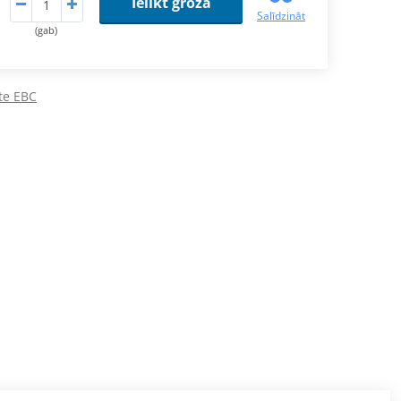
Ielikt grozā
Salīdzināt
(gab)
te EBC