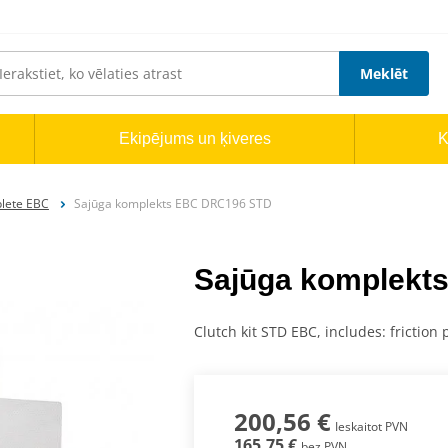
Meklēt
Ekipējums un ķiveres
K
plete EBC
Sajūga komplekts EBC DRC196 STD
Sajūga komplekt
Clutch kit STD EBC, includes: friction 
200,56 €
Ieskaitot PVN
165,75 €
bez PVN