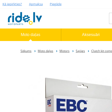
Kā iepirkties?
Apmaksa
Piegāde
Moto daļas
Aksesuāri
Sākums
Moto daļas
Motors
Sajūgs
Clutch kit com