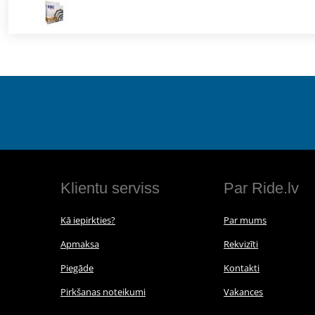
Klientu serviss
Par Ride.lv
Kā iepirkties?
Par mums
Apmaksa
Rekvizīti
Piegāde
Kontakti
Pirkšanas noteikumi
Vakances