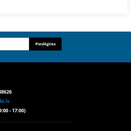
Pieslēgties
38626
e.lv
(9:00 - 17:00)