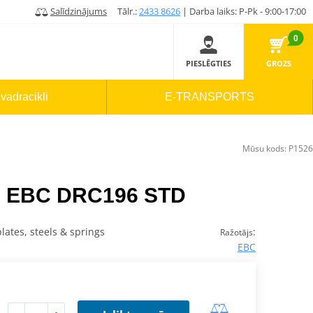
Salīdzinājums
Tālr.:
2433 8626
| Darba laiks: P-Pk - 9:00-17:00
0
PIESLĒGTIES
GROZS
vadracikli
E-TRANSPORTS
Mūsu kods:
P1526
s EBC DRC196 STD
plates, steels & springs
:
Ražotājs
EBC