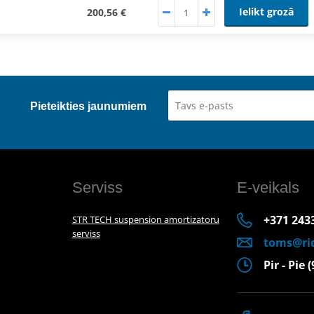
Ielikt grozā
200,56 €
Pieteikties jaunumiem
Serviss
E-veikals
+371 243
STR TECH suspension amortizatoru
serviss
toms@rid
Pir - Pie 