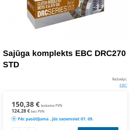
Sajūga komplekts EBC DRC270
STD
:
Ražotājs
EBC
150,38 €
Ieskaitot PVN
124,28 €
bez PVN
Pēc pasūtījuma , jūs saņemsiet 07. 09.