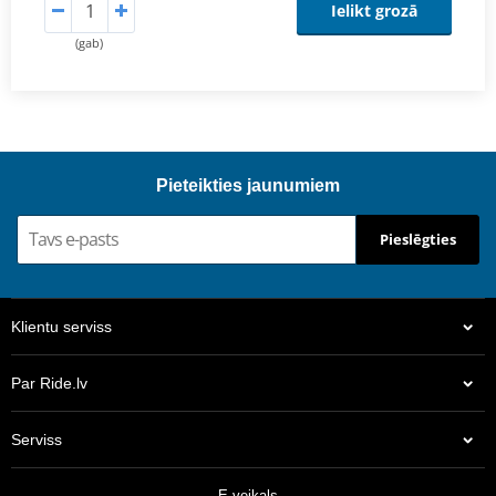
Ielikt grozā
(gab)
Pieteikties jaunumiem
Pieslēgties
Klientu serviss
Par Ride.lv
Serviss
E-veikals