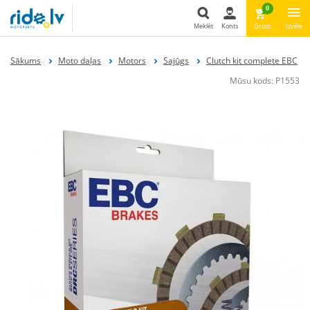
0
Meklēt
Konts
Grozs
Izvēle
Meklēt
Sākums
Moto daļas
Motors
Sajūgs
Clutch kit complete EBC
Mūsu kods:
P1553