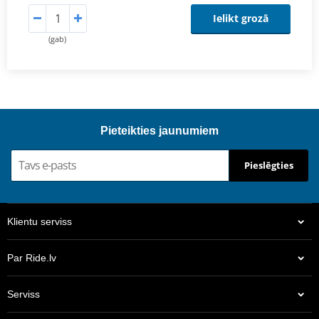
Ielikt grozā
(gab)
Pieteikties jaunumiem
Pieslēgties
Klientu serviss
Par Ride.lv
Serviss