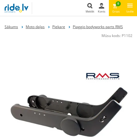
0
Meklēt
Konts
Grozs
Izvēle
Meklēt
Sākums
Moto daļas
Piekare
Piaggio bodyworks parts RMS
Mūsu kods:
P1102