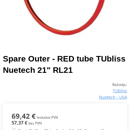
Spare Outer - RED tube TUbliss
Nuetech 21" RL21
:
Ražotājs
TUbliss
Nuetech - USA
69,42 €
Ieskaitot PVN
57,37 €
bez PVN