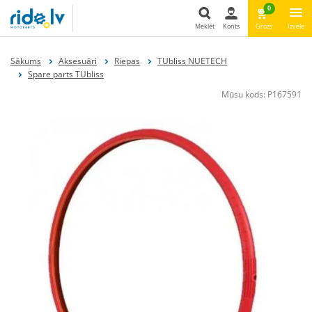
0
Meklēt
Konts
Grozs
Izvēle
Meklēt
Sākums
Aksesuāri
Riepas
TUbliss NUETECH
Spare parts TUbliss
Mūsu kods:
P167591