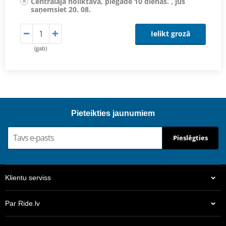
Centrālajā noliktavā, piegāde 10 dienas. , jūs
saņemsiet 20. 08.
Ielikt grozā
(gab)
Pieteikties jaunumiem
Pieslēgties
Klientu serviss
Par Ride.lv