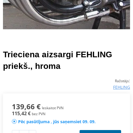
Trieciena aizsargi FEHLING
priekš., hroma
:
Ražotājs
FEHLING
139,66 €
Ieskaitot PVN
115,42 €
bez PVN
Pēc pasūtījuma , jūs saņemsiet 09. 09.