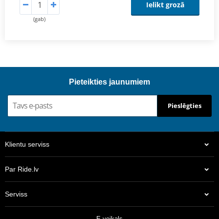
Ielikt grozā
(gab)
Pieteikties jaunumiem
Pieslēgties
Klientu serviss
Par Ride.lv
Serviss
E-veikals