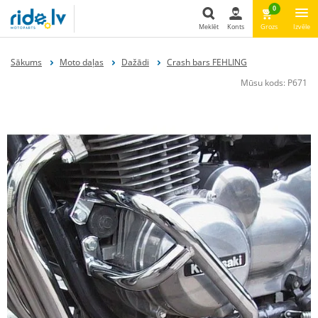
0
Meklēt
Konts
Grozs
Izvēle
Meklēt
Sākums
Moto daļas
Dažādi
Crash bars FEHLING
Mūsu kods:
P671