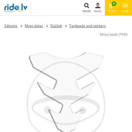
0
Meklēt
Konts
Grozs
Izvēle
Meklēt
Sākums
Moto daļas
Dažādi
Tankpads and stickers
Mūsu kods:
P956