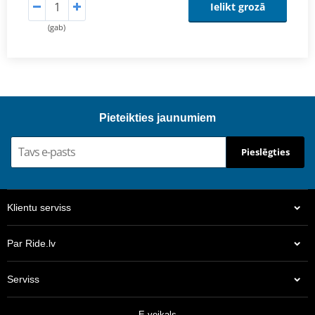
Ielikt grozā
(gab)
Pieteikties jaunumiem
Pieslēgties
Klientu serviss
Par Ride.lv
Serviss
E-veikals