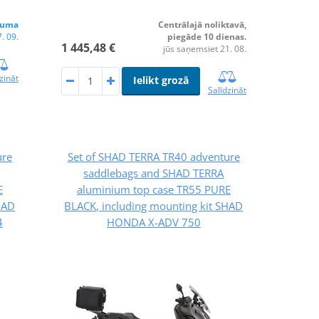
juma
Centrālajā noliktavā,
. 09.
piegāde 10 dienas.
1 445,48 €
jūs saņemsiet 21. 08.
zināt
Ielikt grozā
Salīdzināt
ure
Set of SHAD TERRA TR40 adventure
saddlebags and SHAD TERRA
E
aluminium top case TR55 PURE
HAD
BLACK, including mounting kit SHAD
4
HONDA X-ADV 750