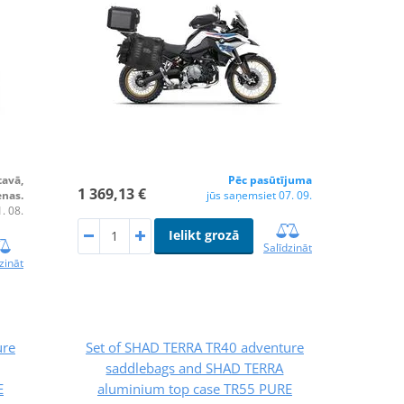
tavā,
Pēc pasūtījuma
1 369,13 €
enas.
jūs saņemsiet 07. 09.
. 08.
Ielikt grozā
Salīdzināt
zināt
ure
Set of SHAD TERRA TR40 adventure
saddlebags and SHAD TERRA
E
aluminium top case TR55 PURE