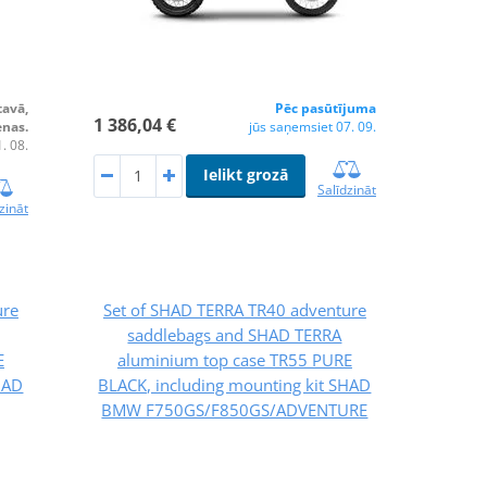
tavā,
Pēc pasūtījuma
1 386,04 €
enas.
jūs saņemsiet 07. 09.
. 08.
Ielikt grozā
Salīdzināt
zināt
ure
Set of SHAD TERRA TR40 adventure
saddlebags and SHAD TERRA
E
aluminium top case TR55 PURE
HAD
BLACK, including mounting kit SHAD
BMW F750GS/F850GS/ADVENTURE