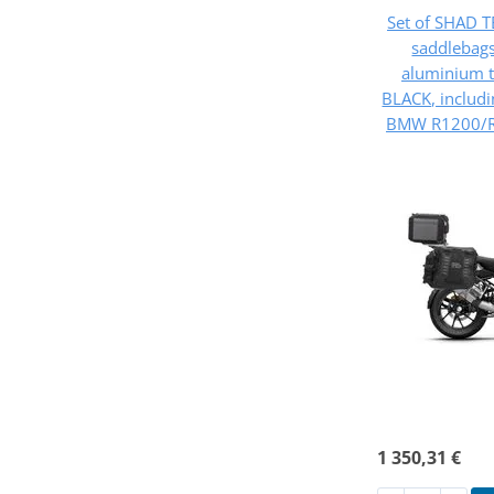
Set of SHAD 
saddlebag
aluminium 
BLACK, includ
BMW R1200/
1 350,31 €