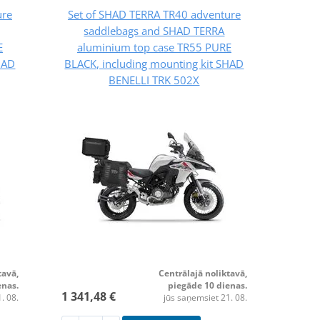
ure
Set of SHAD TERRA TR40 adventure
saddlebags and SHAD TERRA
E
aluminium top case TR55 PURE
HAD
BLACK, including mounting kit SHAD
BENELLI TRK 502X
tavā,
Centrālajā noliktavā,
enas.
piegāde 10 dienas.
1 341,48 €
. 08.
jūs saņemsiet 21. 08.