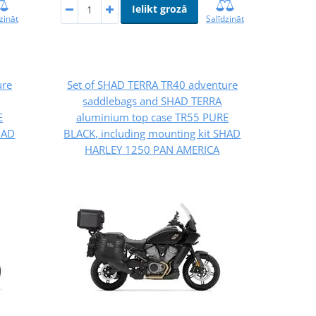
Ielikt grozā
zināt
Salīdzināt
ure
Set of SHAD TERRA TR40 adventure
saddlebags and SHAD TERRA
E
aluminium top case TR55 PURE
HAD
BLACK, including mounting kit SHAD
HARLEY 1250 PAN AMERICA