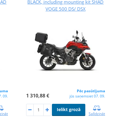
HAD
BLACK, including mounting kit SHAD
VOGE 500 DS/ DSX
juma
Pēc pasūtījuma
1 310,88 €
. 09.
jūs saņemsiet 07. 09.
Ielikt grozā
zināt
Salīdzināt