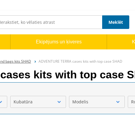
Meklēt
Ekipējums un ķiveres
K
nd bags kits SHAD
ADVENTURE TERRA cases kits with top case SHAD
ses kits with top case 
Kubatūra
Modelis
R