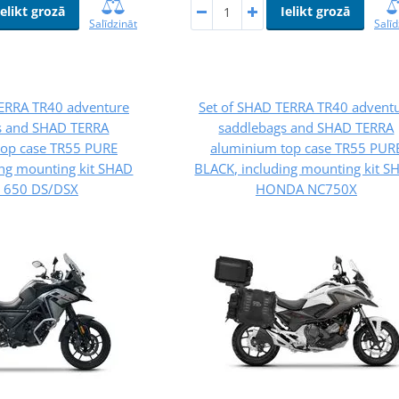
Ielikt grozā
Ielikt grozā
Salīdzināt
Salīd
TERRA TR40 adventure
Set of SHAD TERRA TR40 advent
s and SHAD TERRA
saddlebags and SHAD TERRA
top case TR55 PURE
aluminium top case TR55 PUR
ing mounting kit SHAD
BLACK, including mounting kit S
 650 DS/DSX
HONDA NC750X