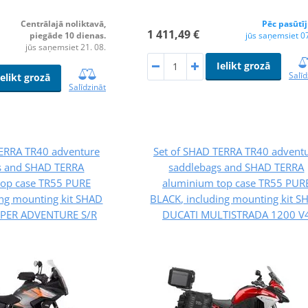
Centrālajā noliktavā,
Pēc pasūtī
1 411,49 €
piegāde 10 dienas.
jūs saņemsiet 07
jūs saņemsiet 21. 08.
Ielikt grozā
Salīd
Ielikt grozā
Salīdzināt
TERRA TR40 adventure
Set of SHAD TERRA TR40 advent
s and SHAD TERRA
saddlebags and SHAD TERRA
top case TR55 PURE
aluminium top case TR55 PUR
ing mounting kit SHAD
BLACK, including mounting kit S
PER ADVENTURE S/R
DUCATI MULTISTRADA 1200 V