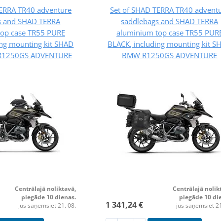
TERRA TR40 adventure
Set of SHAD TERRA TR40 advent
s and SHAD TERRA
saddlebags and SHAD TERRA
top case TR55 PURE
aluminium top case TR55 PUR
ing mounting kit SHAD
BLACK, including mounting kit S
R1250GS ADVENTURE
BMW R1250GS ADVENTURE
Centrālajā noliktavā,
Centrālajā nolik
piegāde 10 dienas.
piegāde 10 di
1 341,24 €
jūs saņemsiet 21. 08.
jūs saņemsiet 21