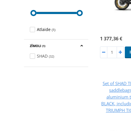
Atlaide
(1)
1 377,36 €
ZĪMOLI
(1)
SHAD
(32)
Set of SHAD 
saddlebag
aluminium 
BLACK, includ
TRIUMPH TI