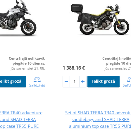
Centrālajā noliktavā,
Centrālajā nolik
piegāde 10 dienas.
piegāde 10 di
1 388,16 €
jūs saņemsiet 21. 08.
jūs saņemsiet 21
Ielikt grozā
Ielikt grozā
Salīdzināt
Salīd
TERRA TR40 adventure
Set of SHAD TERRA TR40 advent
s and SHAD TERRA
saddlebags and SHAD TERRA
top case TR55 PURE
aluminium top case TR55 PUR