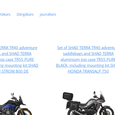
ētākais
Dārgākais
Jaunākais
TERRA TR40 adventure
Set of SHAD TERRA TR40 advent
s and SHAD TERRA
saddlebags and SHAD TERRA
top case TR55 PURE
aluminium top case TR55 PUR
ing mounting kit SHAD
BLACK, including mounting kit S
V-STROM 800 DE
HONDA TRANSALP 750