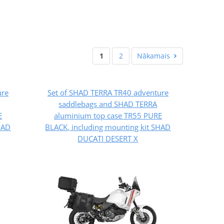
1
2
Nākamais
ure
Set of SHAD TERRA TR40 adventure
saddlebags and SHAD TERRA
E
aluminium top case TR55 PURE
HAD
BLACK, including mounting kit SHAD
DUCATI DESERT X