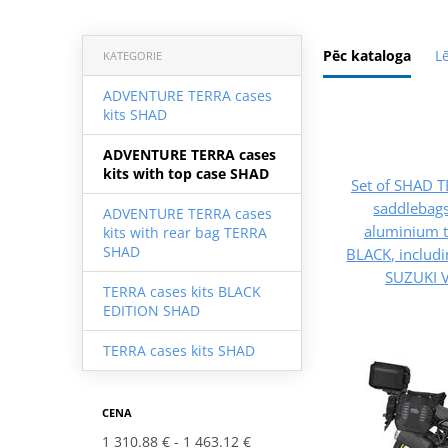
Pēc kataloga
L
KATEGORIE
ADVENTURE TERRA cases
kits SHAD
ADVENTURE TERRA cases
kits with top case SHAD
Set of SHAD 
saddlebag
ADVENTURE TERRA cases
aluminium 
kits with rear bag TERRA
SHAD
BLACK, includ
SUZUKI 
TERRA cases kits BLACK
EDITION SHAD
TERRA cases kits SHAD
CENA
1 310.88 €
1 463.12 €