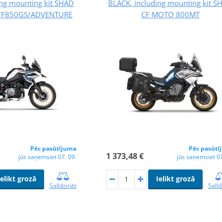
ing mounting kit SHAD
BLACK, including mounting kit S
/F850GS/ADVENTURE
CF MOTO 800MT
Pēc pasūtījuma
Pēc pasūtī
1 373,48 €
jūs saņemsiet 07. 09.
jūs saņemsiet 07
Ielikt grozā
Ielikt grozā
Salīdzināt
Salīd