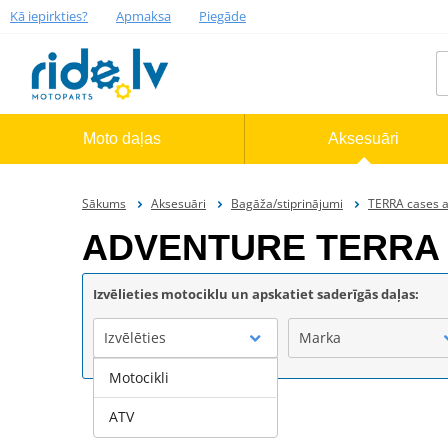
Kā iepirkties?
Apmaksa
Piegāde
Moto daļas
Aksesuāri
Sākums
Aksesuāri
Bagāža/stiprinājumi
TERRA cases a
ADVENTURE TERRA ca
Izvēlieties motociklu un apskatiet saderīgās daļas:
Izvēlēties
Marka
Motocikli
ATV