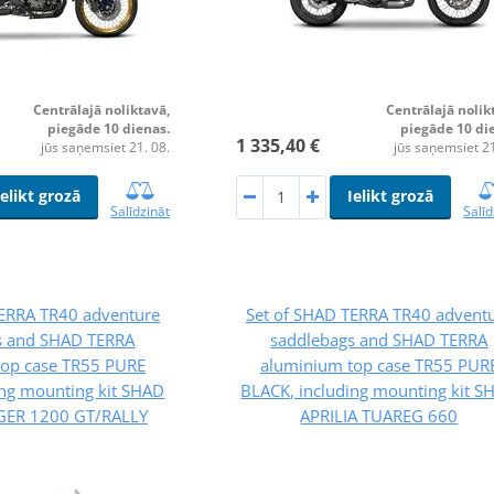
Centrālajā noliktavā,
Centrālajā nolik
piegāde 10 dienas.
piegāde 10 di
1 335,40 €
jūs saņemsiet 21. 08.
jūs saņemsiet 21
Ielikt grozā
Ielikt grozā
Salīdzināt
Salīd
TERRA TR40 adventure
Set of SHAD TERRA TR40 advent
s and SHAD TERRA
saddlebags and SHAD TERRA
top case TR55 PURE
aluminium top case TR55 PUR
ing mounting kit SHAD
BLACK, including mounting kit S
GER 1200 GT/RALLY
APRILIA TUAREG 660