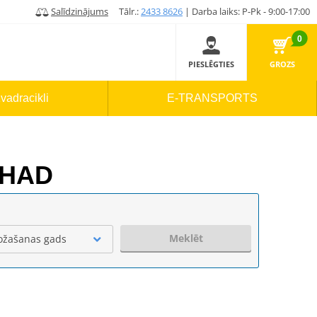
Salīdzinājums
Tālr.:
2433 8626
| Darba laiks: P-Pk - 9:00-17:00
0
PIESLĒGTIES
GROZS
vadracikli
E-TRANSPORTS
SHAD
Meklēt
ožašanas gads