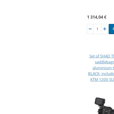
1 314,04 €
Set of SHAD 
saddlebag
aluminium 
BLACK, includ
KTM 1200 SU