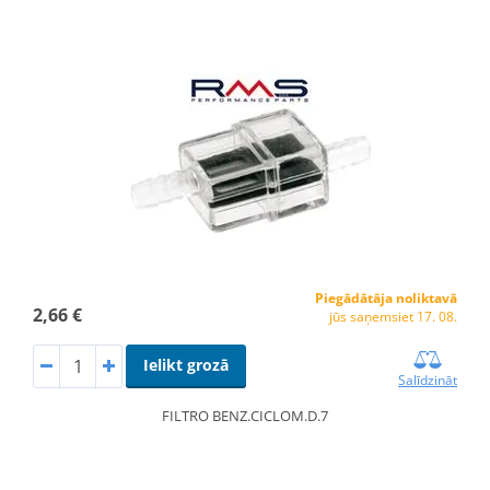
Piegādātāja noliktavā
2,66 €
jūs saņemsiet 17. 08.
Ielikt grozā
Salīdzināt
FILTRO BENZ.CICLOM.D.7