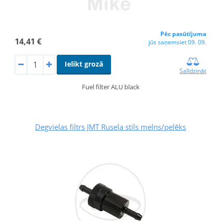
Pēc pasūtījuma
14,41 €
jūs saņemsiet 09. 09.
Ielikt grozā
Salīdzināt
Fuel filter ALU black
Degvielas filtrs JMT Rusela stils melns/pelēks