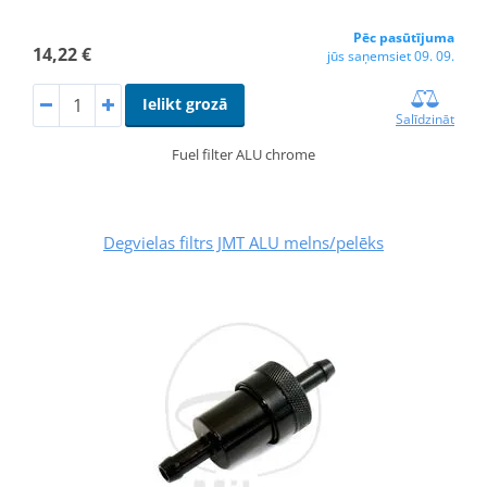
Pēc pasūtījuma
14,22 €
jūs saņemsiet 09. 09.
Ielikt grozā
Salīdzināt
Fuel filter ALU chrome
Degvielas filtrs JMT ALU melns/pelēks