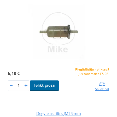
Piegādātāja noliktavā
6,10 €
jūs saņemsiet 17. 08.
Ielikt grozā
Salīdzināt
Degvielas filtrs JMT 9mm