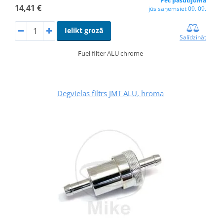
Pēc pasūtījuma
14,41 €
jūs saņemsiet 09. 09.
Ielikt grozā
Salīdzināt
Fuel filter ALU chrome
Degvielas filtrs JMT ALU, hroma