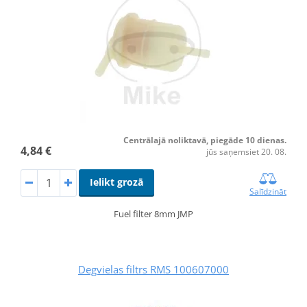
Centrālajā noliktavā, piegāde 10 dienas.
4,84 €
jūs saņemsiet 20. 08.
Ielikt grozā
Salīdzināt
Fuel filter 8mm JMP
Degvielas filtrs RMS 100607000