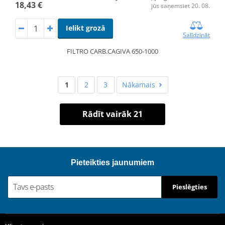
18,43 €
jūs saņemsiet 20. 08.
Ielikt grozā
Salīdzināt
FILTRO CARB.CAGIVA 650-1000
1
2
3
Nākamais
Rādīt vairāk 21
Pieteikties jaunumiem
Pieslēgties