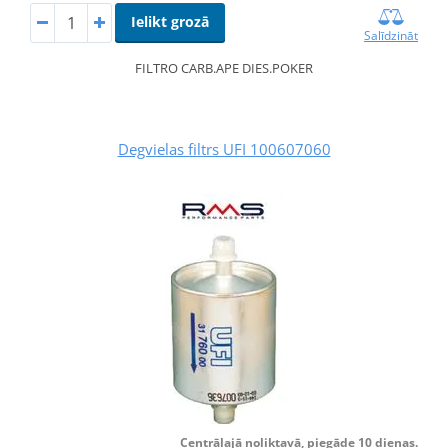
Ielikt grozā
Salīdzināt
FILTRO CARB.APE DIES.POKER
Degvielas filtrs UFI 100607060
Centrālajā noliktavā, piegāde 10 dienas.