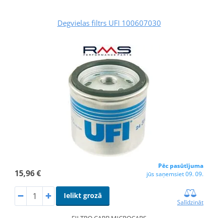
Degvielas filtrs UFI 100607030
Pēc pasūtījuma
15,96 €
jūs saņemsiet 09. 09.
Ielikt grozā
Salīdzināt
FILTRO CARB.MICROCARS