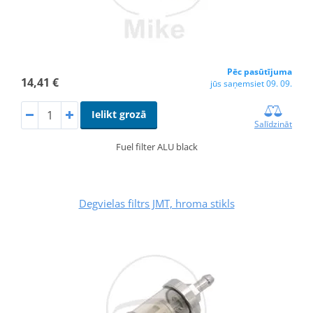
Pēc pasūtījuma
14,41 €
jūs saņemsiet 09. 09.
Ielikt grozā
Salīdzināt
Fuel filter ALU black
Degvielas filtrs JMT, hroma stikls