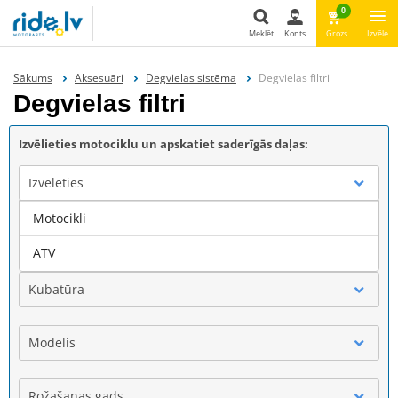
0
Meklēt
Konts
Grozs
Izvēle
Meklēt
Sākums
Aksesuāri
Degvielas sistēma
Degvielas filtri
Degvielas filtri
Izvēlieties motociklu un apskatiet saderīgās daļas:
Izvēlēties
Motocikli
Marka
ATV
Kubatūra
Modelis
Rožašanas gads