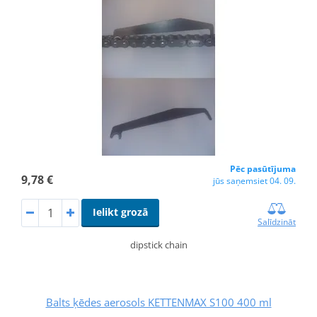
Pēc pasūtījuma
9,78 €
jūs saņemsiet 04. 09.
Ielikt grozā
Salīdzināt
dipstick chain
Balts ķēdes aerosols KETTENMAX S100 400 ml