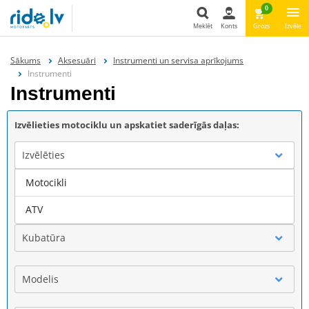
0
Meklēt
Konts
Grozs
Izvēle
Meklēt
Sākums
Aksesuāri
Instrumenti un servisa aprīkojums
Instrumenti
Instrumenti
Izvēlieties motociklu un apskatiet saderīgās daļas:
Izvēlēties
Motocikli
Marka
ATV
Kubatūra
Modelis