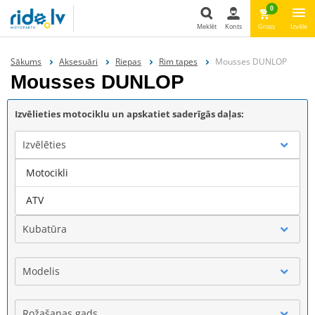
0
Meklēt
Konts
Grozs
Izvēle
Meklēt
Sākums
Aksesuāri
Riepas
Rim tapes
Mousses DUNLOP
Mousses DUNLOP
Izvēlieties motociklu un apskatiet saderīgās daļas:
Izvēlēties
Motocikli
Marka
ATV
Kubatūra
Modelis
Rožašanas gads