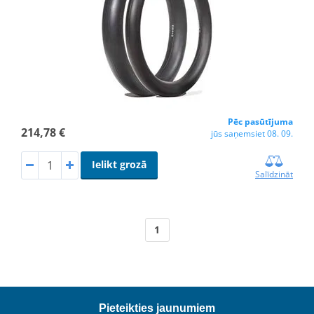
Pēc pasūtījuma
214,78 €
jūs saņemsiet 08. 09.
Ielikt grozā
Salīdzināt
1
Pieteikties jaunumiem