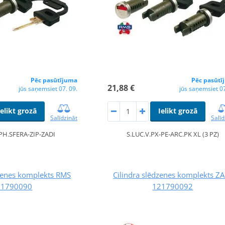
Pēc pasūtījuma
Pēc pasūtī
21,88 €
jūs saņemsiet 07. 09.
jūs saņemsiet 07
Ielikt grozā
Ielikt grozā
Salīdzināt
Salīd
PH.SFERA-ZIP-ZADI
S.LUC.V.PX-PE-ARC.PK XL (3 PZ)
dzenes komplekts RMS
Cilindra slēdzenes komplekts Z
21790090
121790092