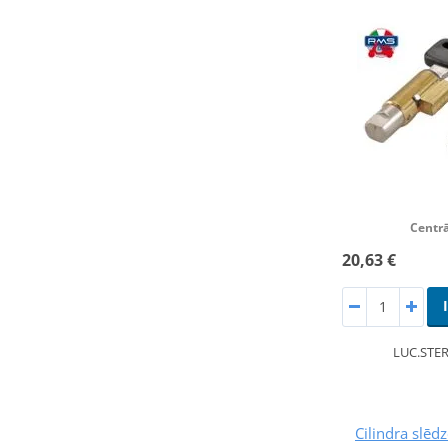
Centrā
20,63 €
LUC.STER
Cilindra slē