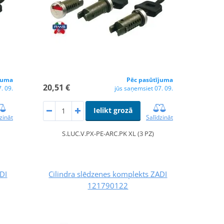
juma
Pēc pasūtījuma
20,51 €
. 09.
jūs saņemsiet 07. 09.
Ielikt grozā
zināt
Salīdzināt
S.LUC.V.PX-PE-ARC.PK XL (3 PZ)
ADI
Cilindra slēdzenes komplekts ZADI
121790122