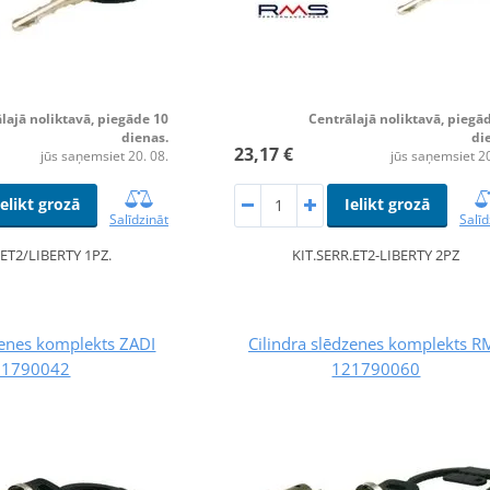
lajā noliktavā, piegāde 10
Centrālajā noliktavā, piegā
dienas.
di
23,17 €
jūs saņemsiet 20. 08.
jūs saņemsiet 20
Ielikt grozā
Ielikt grozā
Salīdzināt
Salīd
.ET2/LIBERTY 1PZ.
KIT.SERR.ET2-LIBERTY 2PZ
zenes komplekts ZADI
Cilindra slēdzenes komplekts R
21790042
121790060