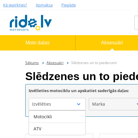
Kā iepirkties?
Apmaksa
Piegāde
Moto daļas
Aksesuāri
Sākums
Aksesuāri
Slēdzenes un to piederumi
Slēdzenes un to pied
Izvēlieties motociklu un apskatiet saderīgās daļas:
Izvēlēties
Marka
Motocikli
ATV