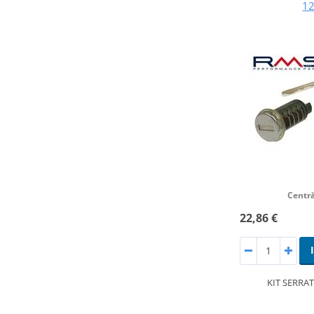
1
Centrā
22,86 €
KIT SERRA