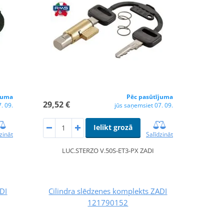
juma
Pēc pasūtījuma
29,52 €
. 09.
jūs saņemsiet 07. 09.
Ielikt grozā
zināt
Salīdzināt
LUC.STERZO V.50S-ET3-PX ZADI
ADI
Cilindra slēdzenes komplekts ZADI
121790152