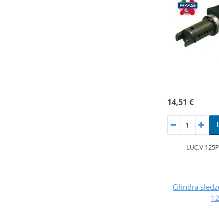
14,51 €
LUC.V.125
Cilindra slēd
1