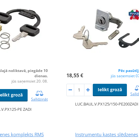
lajā noliktavā, piegāde 10
Pēc pasūtī
18,55 €
dienas.
jūs saņemsiet 07
jūs saņemsiet 20. 08.
Ielikt grozā
Salīd
Ielikt grozā
Salīdzināt
LUC.BAUL.V.PX125/150-PE200ZADI
.V.PX125-PE ZADI
dzenes komplekts RMS
Instrumentu kastes slēdzenes