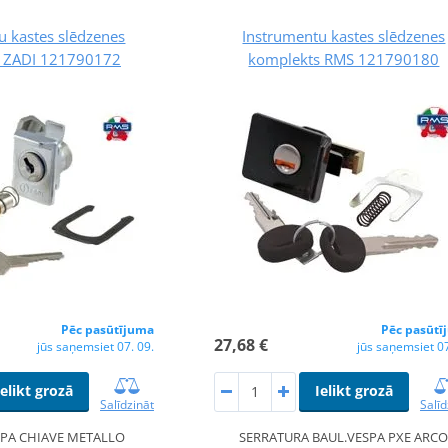
u kastes slēdzenes
Instrumentu kastes slēdzenes
 ZADI 121790172
komplekts RMS 121790180
Pēc pasūtījuma
Pēc pasūtī
27,68 €
jūs saņemsiet 07. 09.
jūs saņemsiet 07
Ielikt grozā
Ielikt grozā
Salīdzināt
Salīd
SPA CHIAVE METALLO
SERRATURA BAUL.VESPA PXE ARC