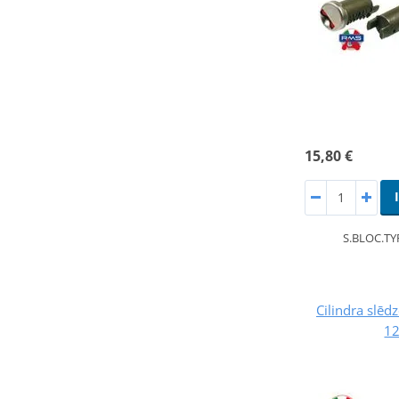
15,80 €
S.BLOC.TY
Cilindra slē
1