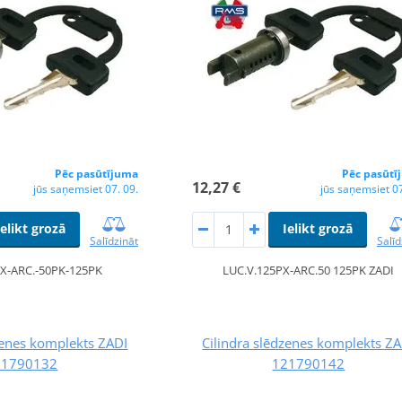
Pēc pasūtījuma
Pēc pasūtī
12,27 €
jūs saņemsiet 07. 09.
jūs saņemsiet 07
Ielikt grozā
Ielikt grozā
Salīdzināt
Salīd
PX-ARC.-50PK-125PK
LUC.V.125PX-ARC.50 125PK ZADI
zenes komplekts ZADI
Cilindra slēdzenes komplekts Z
21790132
121790142