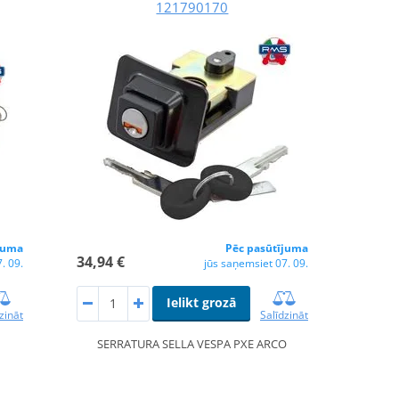
121790170
juma
Pēc pasūtījuma
34,94 €
. 09.
jūs saņemsiet 07. 09.
Ielikt grozā
zināt
Salīdzināt
SERRATURA SELLA VESPA PXE ARCO