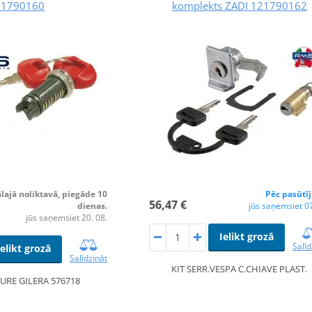
21790160
komplekts ZADI 121790162
lajā noliktavā, piegāde 10
Pēc pasūtī
56,47 €
dienas.
jūs saņemsiet 07
jūs saņemsiet 20. 08.
Ielikt grozā
Salīd
Ielikt grozā
Salīdzināt
KIT SERR.VESPA C.CHIAVE PLAST.
TURE GILERA 576718