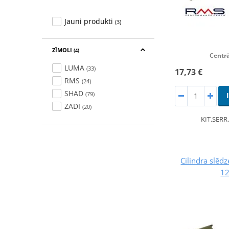
Jauni produkti
(3)
ZĪMOLI
(4)
Centrā
LUMA
(33)
17,73 €
RMS
(24)
SHAD
(79)
ZADI
(20)
KIT.SERR
Cilindra slēd
1