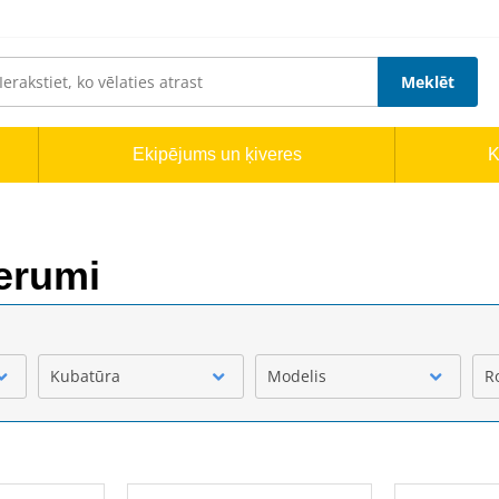
Meklēt
Ekipējums un ķiveres
K
erumi
Kubatūra
Modelis
R