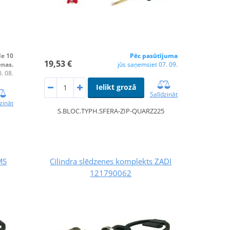
de 10
Pēc pasūtījuma
19,53 €
enas.
jūs saņemsiet 07. 09.
. 08.
Ielikt grozā
Salīdzināt
zināt
S.BLOC.TYPH.SFERA-ZIP-QUARZ225
MS
Cilindra slēdzenes komplekts ZADI
121790062