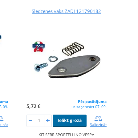
Slēdzenes vāks ZADI 121790182
Pēc pasūtījuma
juma
5,72 €
jūs saņemsiet 07. 09.
. 09.
Ielikt grozā
Salīdzināt
zināt
KIT SERR.SPORTELLINO VESPA
O