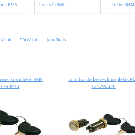
enes RMS
Locks LUMA
Locks SHA
ētākais
Dārgākais
Jaunākais
dzenes komplekts RMS
Cilindra slēdzenes komplekts R
21790010
121790020