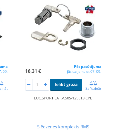
juma
Pēc pasūtījuma
16,31 €
. 09.
jūs saņemsiet 07. 09.
Ielikt grozā
zināt
Salīdzināt
LUC.SPORT.LAT.V.50S-125ET3 CPL
Slēdzenes komplekts RMS