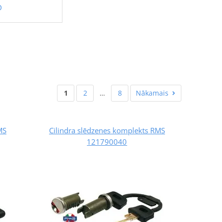
D
1
2
…
8
Nākamais
MS
Cilindra slēdzenes komplekts RMS
121790040