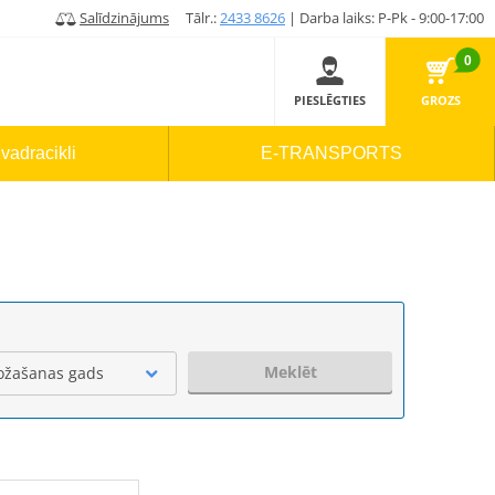
Salīdzinājums
Tālr.:
2433 8626
| Darba laiks: P-Pk - 9:00-17:00
0
PIESLĒGTIES
GROZS
vadracikli
E-TRANSPORTS
Meklēt
ožašanas gads