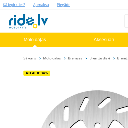
Kā iepirkties?
Apmaksa
Piegāde
Moto daļas
Aksesuāri
Sākums
Moto daļas
Bremzes
Bremžu diski
Bremžu
ATLAIDE 34%