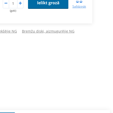
Ielikt grozā
Salīdzināt
(gab)
ekšējie NG
Bremžu diski, aizmugurējie NG