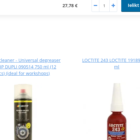
Ielikt
27,78 €
cleaner - Universal degreaser
LOCTITE 243 LOCTITE 19189
P DUPLI 090514 750 ml (12
ml
cs) (ideal for workshops)