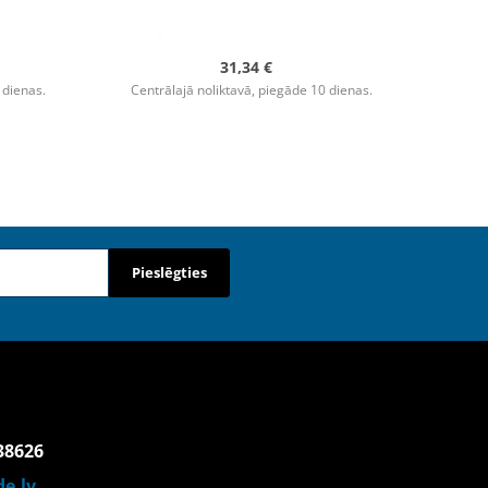
31,34 €
 dienas.
Centrālajā noliktavā, piegāde 10 dienas.
Pieslēgties
38626
e.lv