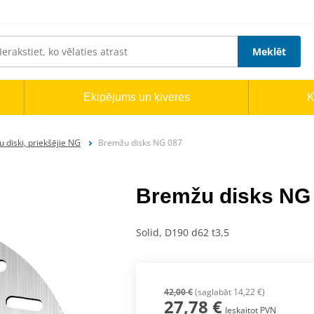
Meklēt
Ekipējums un ķiveres
K
 diski, priekšējie NG
Bremžu disks NG 087
Bremžu disks NG
Solid, D190 d62 t3,5
42,00 €
(saglabāt 14,22 €)
27,78 €
Ieskaitot PVN