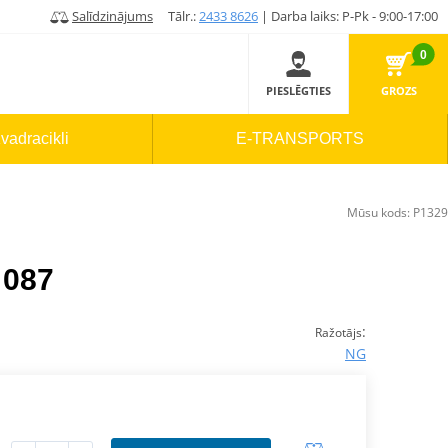
Salīdzinājums
Tālr.:
2433 8626
| Darba laiks: P-Pk - 9:00-17:00
0
PIESLĒGTIES
GROZS
vadracikli
E-TRANSPORTS
Mūsu kods:
P1329
 087
:
Ražotājs
NG