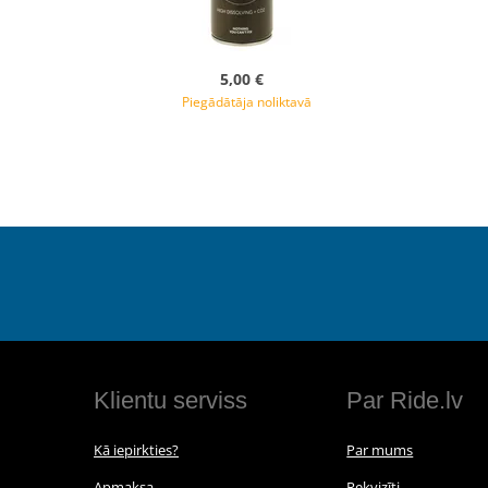
5,00 €
Piegādātāja noliktavā
Klientu serviss
Par Ride.lv
Kā iepirkties?
Par mums
Apmaksa
Rekvizīti