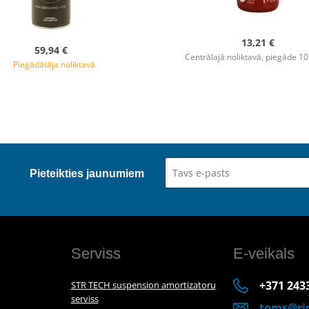
13,21 €
59,94 €
Centrālajā noliktavā, piegāde 10
Piegādātāja noliktavā
Pieteikties jaunumiem
Serviss
E-veikals
+371 243
STR TECH suspension amortizatoru
serviss
toms@rid