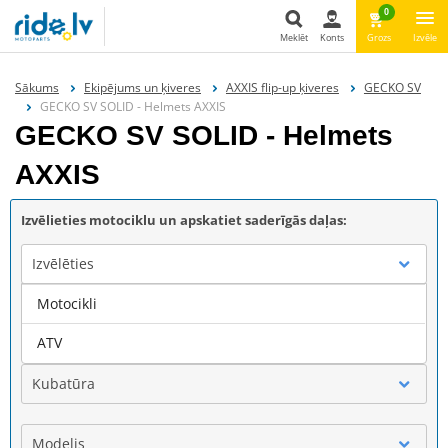
0
Meklēt
Konts
Grozs
Izvēle
Meklēt
Sākums
Ekipējums un ķiveres
AXXIS flip-up ķiveres
GECKO SV
GECKO SV SOLID - Helmets AXXIS
GECKO SV SOLID - Helmets
AXXIS
Izvēlieties motociklu un apskatiet saderīgās daļas:
Izvēlēties
Motocikli
Marka
ATV
Kubatūra
Modelis