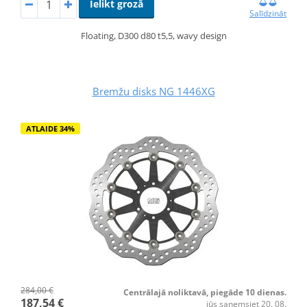
Ielikt grozā
Salīdzināt
Floating, D300 d80 t5,5, wavy design
Bremžu disks NG 1446XG
ATLAIDE 34%
284,00 €
Centrālajā noliktavā, piegāde 10 dienas.
187,54 €
jūs saņemsiet 20. 08.