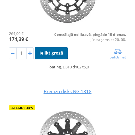
264,00 €
Centrālajā noliktavā, piegāde 10 dienas.
174,39 €
jūs saņemsiet 20. 08.
Ielikt grozā
Salīdzināt
Floating, D310 d102 t5,0
Bremžu disks NG 1318
ATLAIDE 34%