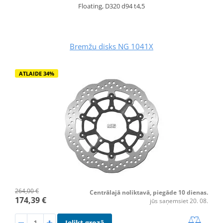
Floating, D320 d94 t4,5
Bremžu disks NG 1041X
ATLAIDE 34%
264,00 €
Centrālajā noliktavā, piegāde 10 dienas.
174,39 €
jūs saņemsiet 20. 08.
Ielikt grozā