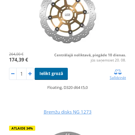
264,00 €
Centrālajā noliktavā, piegāde 10 dienas.
174,39 €
jūs saņemsiet 20. 08.
Ielikt grozā
Salīdzināt
Floating, D320 d64 t5,0
Bremžu disks NG 1273
ATLAIDE 34%