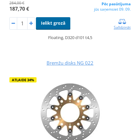
284,00 €
Pēc pasūtījuma
187,70 €
jūs saņemsiet 09. 09.
Ielikt grozā
Salīdzināt
Floating, D320 d101 t4,5
Bremžu disks NG 022
ATLAIDE 34%