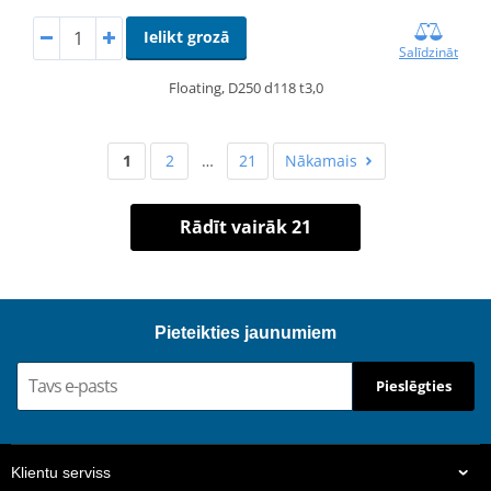
Ielikt grozā
Salīdzināt
Floating, D250 d118 t3,0
1
2
…
21
Nākamais
Rādīt vairāk 21
Pieteikties jaunumiem
Pieslēgties
Klientu serviss