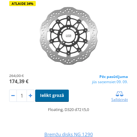
ATLAIDE 34%
264,00 €
Pēc pasūtījuma
174,39 €
jūs saņemsiet 09. 09.
Ielikt grozā
Salīdzināt
Floating, D320 d72 t5,0
Bremžu disks NG 1290