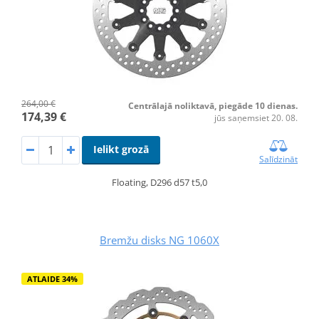
264,00 €
Centrālajā noliktavā, piegāde 10 dienas.
174,39 €
jūs saņemsiet 20. 08.
Ielikt grozā
Salīdzināt
Floating, D296 d57 t5,0
Bremžu disks NG 1060X
ATLAIDE 34%