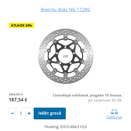
Bremžu disks NG 1728G
ATLAIDE 34%
284,00 €
Centrālajā noliktavā, piegāde 10 dienas.
187,54 €
jūs saņemsiet 20. 08.
Ielikt grozā
Salīdzināt
Floating, D310 d84,5 t5,0