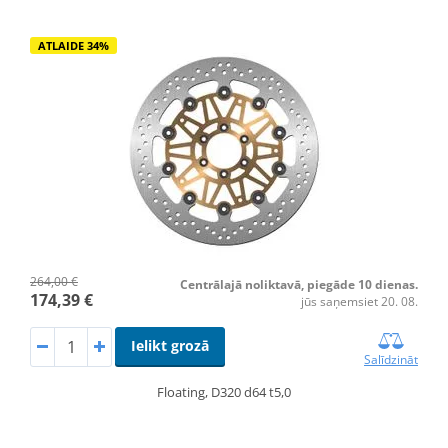
ATLAIDE 34%
264,00 €
Centrālajā noliktavā, piegāde 10 dienas.
174,39 €
jūs saņemsiet 20. 08.
Ielikt grozā
Salīdzināt
Floating, D320 d64 t5,0