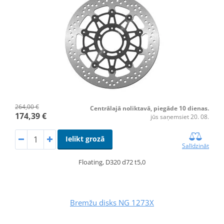
264,00 €
Centrālajā noliktavā, piegāde 10 dienas.
174,39 €
jūs saņemsiet 20. 08.
Ielikt grozā
Salīdzināt
Floating, D320 d72 t5,0
Bremžu disks NG 1273X