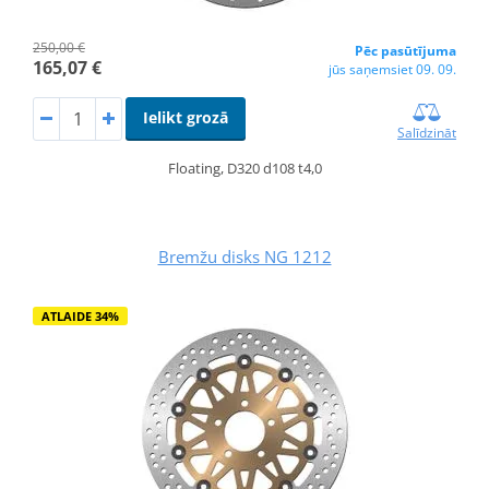
250,00 €
Pēc pasūtījuma
165,07 €
jūs saņemsiet 09. 09.
Ielikt grozā
Salīdzināt
Floating, D320 d108 t4,0
Bremžu disks NG 1212
ATLAIDE 34%