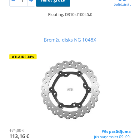
Salīdzināt
Floating, D310 d100 t5,0
Bremžu disks NG 1048X
ATLAIDE 34%
171,00 €
Pēc pasūtījuma
113,16 €
jūs saņemsiet 09. 09.