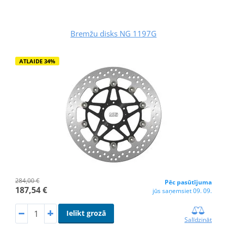
Bremžu disks NG 1197G
ATLAIDE 34%
284,00 €
Pēc pasūtījuma
187,54 €
jūs saņemsiet 09. 09.
Ielikt grozā
Salīdzināt