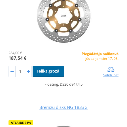
284,00 €
Piegādātāja noliktavā
187,54 €
jūs saņemsiet 17. 08.
Ielikt grozā
Salīdzināt
Floating, D320 d94 t4,5
Bremžu disks NG 1833G
ATLAIDE 34%