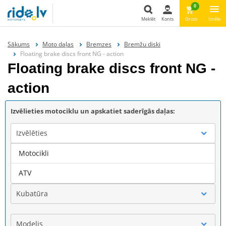
0
Meklēt
Konts
Grozs
Izvēle
Meklēt
Sākums
Moto daļas
Bremzes
Bremžu diski
Floating brake discs front NG - action
Floating brake discs front NG -
action
Izvēlieties motociklu un apskatiet saderīgās daļas:
Izvēlēties
Motocikli
Marka
ATV
Kubatūra
Modelis