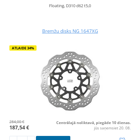
Floating, D310 d62 t5,0
Bremžu disks NG 1647XG
ATLAIDE 34%
284,00 €
Centrālajā noliktavā, piegāde 10 dienas.
187,54 €
jūs saņemsiet 20. 08.