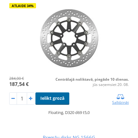
ATLAIDE 34%
284,00 €
Centrālajā noliktavā, piegāde 10 dienas.
187,54 €
jūs saņemsiet 20. 08.
Ielikt grozā
Salīdzināt
Floating, D320 d69 t5,0
Bremžu disks NG 1566G