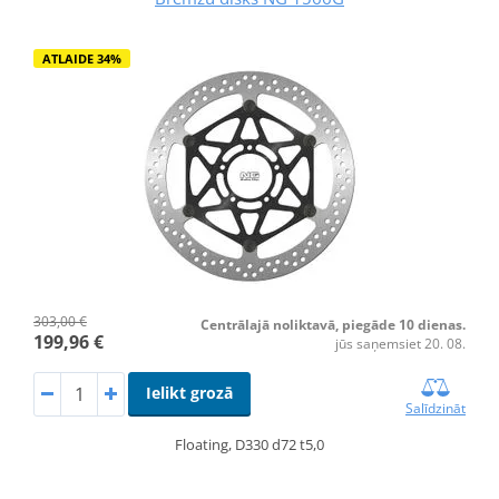
ATLAIDE 34%
303,00 €
Centrālajā noliktavā, piegāde 10 dienas.
199,96 €
jūs saņemsiet 20. 08.
Ielikt grozā
Salīdzināt
Floating, D330 d72 t5,0