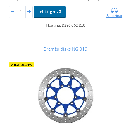
Ielikt grozā
Salīdzināt
Floating, D296 d62 t5,0
Bremžu disks NG 019
ATLAIDE 34%