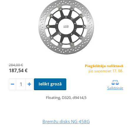
284,00 €
Piegādātāja noliktavā
187,54 €
jūs saņemsiet 17. 08.
Ielikt grozā
Salīdzināt
Floating, D320, d94 t4,5
Bremžu disks NG 458G