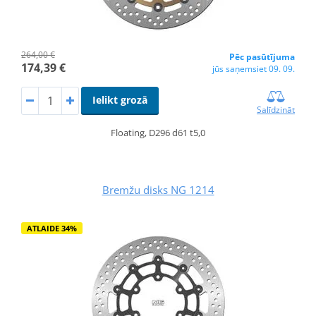
264,00 €
Pēc pasūtījuma
174,39 €
jūs saņemsiet 09. 09.
Ielikt grozā
Salīdzināt
Floating, D296 d61 t5,0
Bremžu disks NG 1214
ATLAIDE 34%