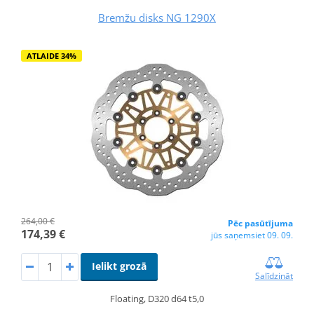
Bremžu disks NG 1290X
ATLAIDE 34%
264,00 €
Pēc pasūtījuma
174,39 €
jūs saņemsiet 09. 09.
Ielikt grozā
Salīdzināt
Floating, D320 d64 t5,0