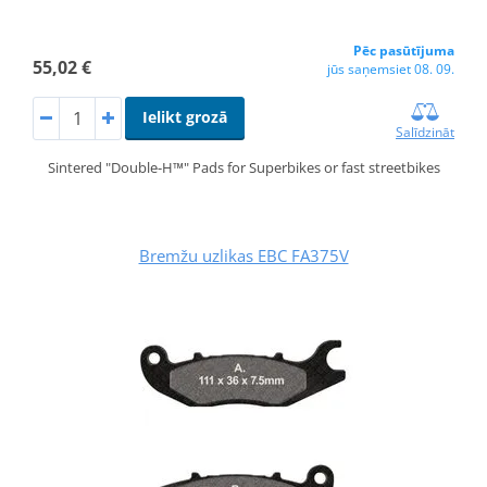
Pēc pasūtījuma
55,02 €
jūs saņemsiet 08. 09.
Ielikt grozā
Salīdzināt
Sintered "Double-H™" Pads for Superbikes or fast streetbikes
Bremžu uzlikas EBC FA375V