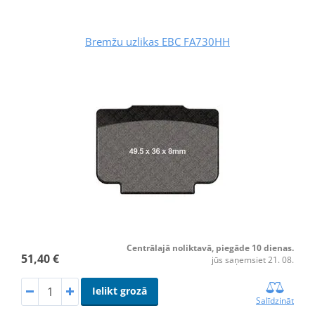
Bremžu uzlikas EBC FA730HH
Centrālajā noliktavā, piegāde 10 dienas.
51,40 €
jūs saņemsiet 21. 08.
Ielikt grozā
Salīdzināt