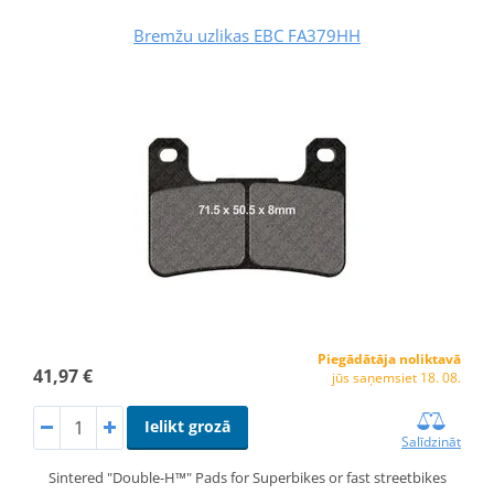
Bremžu uzlikas EBC FA379HH
Piegādātāja noliktavā
41,97 €
jūs saņemsiet 18. 08.
Ielikt grozā
Salīdzināt
Sintered "Double-H™" Pads for Superbikes or fast streetbikes