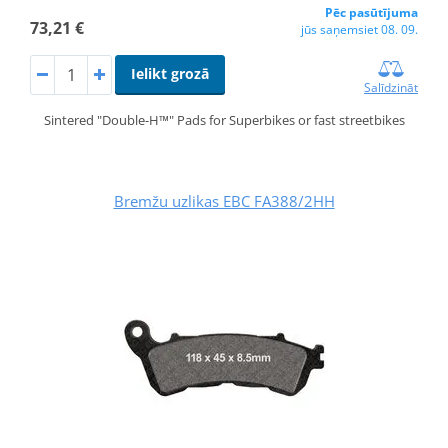
Pēc pasūtījuma
73,21 €
jūs saņemsiet 08. 09.
Ielikt grozā
Salīdzināt
Sintered "Double-H™" Pads for Superbikes or fast streetbikes
Bremžu uzlikas EBC FA388/2HH