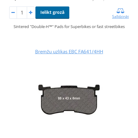
Ielikt grozā
Salīdzināt
Sintered "Double-H™" Pads for Superbikes or fast streetbikes
Bremžu uzlikas EBC FA641/4HH