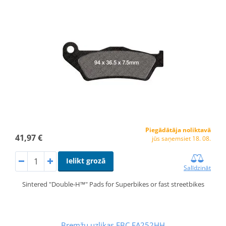
Piegādātāja noliktavā
41,97 €
jūs saņemsiet 18. 08.
Ielikt grozā
Salīdzināt
Sintered "Double-H™" Pads for Superbikes or fast streetbikes
Bremžu uzlikas EBC FA252HH