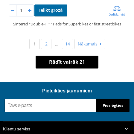
Ielikt grozā
Salīdzināt
Sintered "Double-H™" Pads for Superbikes or fast streetbikes
1
2
…
14
Nākamais
Rādīt vairāk 21
Pieteikties jaunumiem
Pieslēgties
Klientu serviss