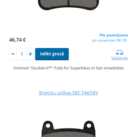
Pēc pasūtījuma
46,74 €
jūs saņemsiet 08. 09.
Ielikt grozā
Salīdzināt
Sintered "Double-H™" Pads for Superbikes or fast streetbikes
Bremžu uzlikas EBC FA658V