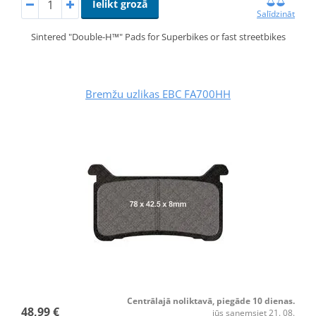
Ielikt grozā
Salīdzināt
Sintered "Double-H™" Pads for Superbikes or fast streetbikes
Bremžu uzlikas EBC FA700HH
Centrālajā noliktavā, piegāde 10 dienas.
48,99 €
jūs saņemsiet 21. 08.