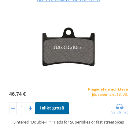
Piegādātāja noliktavā
46,74 €
jūs saņemsiet 18. 08.
Ielikt grozā
Salīdzināt
Sintered "Double-H™" Pads for Superbikes or fast streetbikes