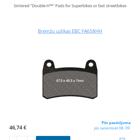
Sintered "Double-H™" Pads for Superbikes or fast streetbikes
Bremžu uzlikas EBC FA658HH
Pēc pasūtījuma
46,74 €
jūs saņemsiet 08. 09.