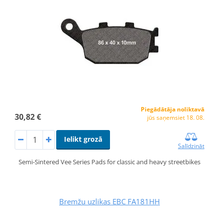
Piegādātāja noliktavā
30,82 €
jūs saņemsiet 18. 08.
Ielikt grozā
Salīdzināt
Semi-Sintered Vee Series Pads for classic and heavy streetbikes
Bremžu uzlikas EBC FA181HH