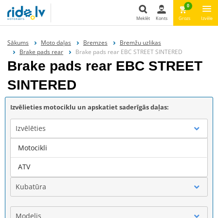
0
Meklēt
Konts
Grozs
Izvēle
Meklēt
Sākums
Moto daļas
Bremzes
Bremžu uzlikas
Brake pads rear
Brake pads rear EBC STREET SINTERED
Brake pads rear EBC STREET
SINTERED
Izvēlieties motociklu un apskatiet saderīgās daļas:
Izvēlēties
Motocikli
Marka
ATV
Kubatūra
Modelis