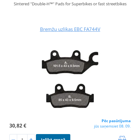
Sintered "Double-H™" Pads for Superbikes or fast streetbikes
Bremžu uzlikas EBC FA744V
Pēc pasūtījuma
30,82 €
jūs saņemsiet 08. 09.
Ielikt grozā