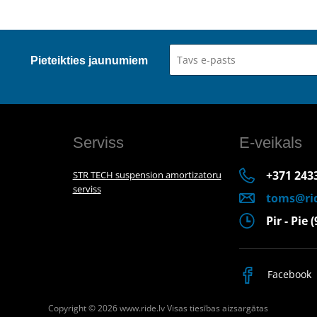
Pieteikties jaunumiem
Serviss
E-veikals
+371 243
STR TECH suspension amortizatoru
serviss
toms@rid
Pir - Pie 
Facebook
Copyright © 2026 www.ride.lv
Visas tiesības aizsargātas