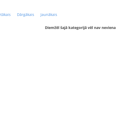
ētākais
Dārgākais
Jaunākais
Diemžēl šajā kategorijā vēl nav neviena