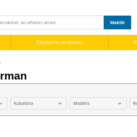
Meklēt
Ekipējums un ķiveres
K
n
erman
Kubatūra
Modelis
R