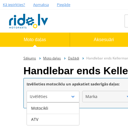
Kā iepirkties?
Apmaksa
Piegāde
Moto daļas
Aksesuāri
Sākums
Moto daļas
Dažādi
Handlebar ends Kellerma
Handlebar ends Kell
Izvēlieties motociklu un apskatiet saderīgās daļas:
Izvēlēties
Marka
Motocikli
ATV