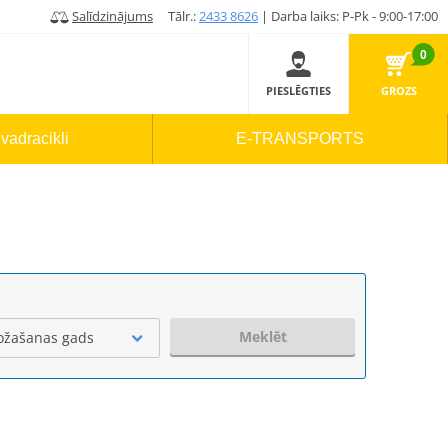
Salīdzinājums
Tālr.:
2433 8626
| Darba laiks: P-Pk - 9:00-17:00
0
PIESLĒGTIES
GROZS
vadracikli
E-TRANSPORTS
Meklēt
ožašanas gads