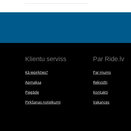
Klientu serviss
Par Ride.lv
Kā iepirkties?
Par mums
Apmaksa
Rekvizīti
Piegāde
Kontakti
Pirkšanas noteikumi
Vakances