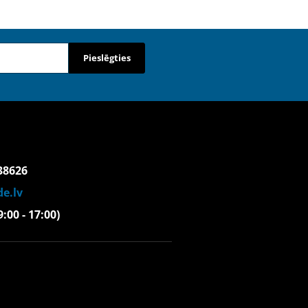
Pieslēgties
38626
e.lv
(9:00 - 17:00)