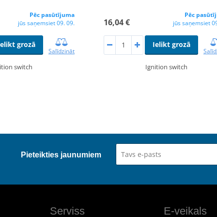
Pēc pasūtījuma
Pēc pasūtī
16,04 €
jūs saņemsiet 09. 09.
jūs saņemsiet 09
Ielikt grozā
Ielikt grozā
Salīdzināt
Salīd
ition switch
Ignition switch
Pieteikties jaunumiem
Serviss
E-veikals