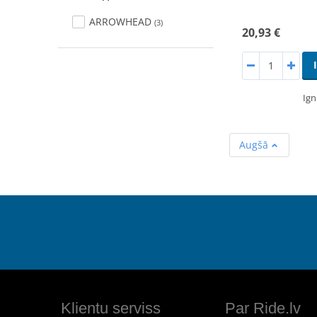
ARROWHEAD
(3)
20,93 €
Ign
Augšā
Klientu serviss
Par Ride.lv