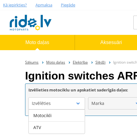
Kā iepirkties?
Apmaksa
Piegāde
Moto daļas
Aksesuāri
Sākums
Moto daļas
Elektrība
Slēdži
Ignition swi
Ignition switches 
Izvēlieties motociklu un apskatiet saderīgās daļas:
Izvēlēties
Marka
Motocikli
ATV