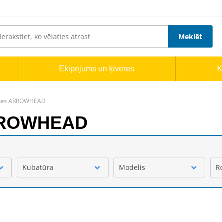
Meklēt
Ekipējums un ķiveres
K
tches ARROWHEAD
ARROWHEAD
Kubatūra
Modelis
R