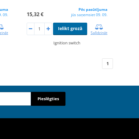
juma
Pēc pasūtījuma
15,32 €
. 09.
jūs saņemsiet 09. 09.
Ielikt grozā
zināt
Salīdzināt
Ignition switch
1
Pieslēgties