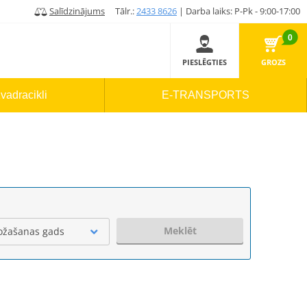
Salīdzinājums
Tālr.:
2433 8626
| Darba laiks: P-Pk - 9:00-17:00
0
PIESLĒGTIES
GROZS
vadracikli
E-TRANSPORTS
Meklēt
ožašanas gads