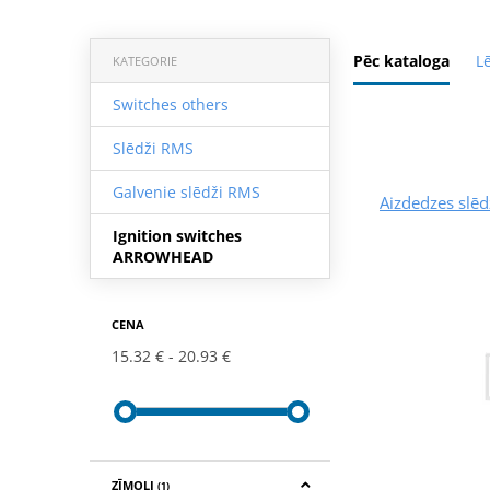
Pēc kataloga
L
KATEGORIE
Switches others
Slēdži RMS
Galvenie slēdži RMS
Aizdedzes sl
Ignition switches
ARROWHEAD
CENA
15.32 €
20.93 €
ZĪMOLI
(1)