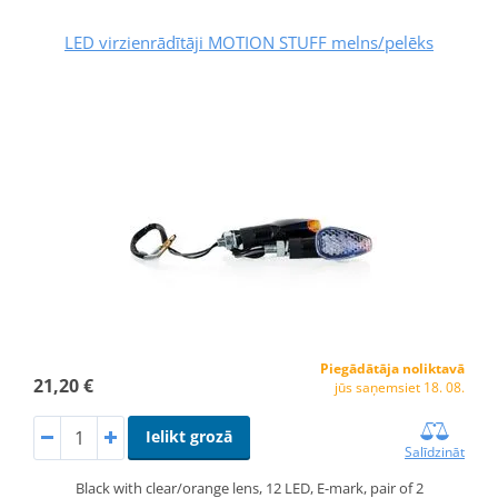
LED virzienrādītāji MOTION STUFF melns/pelēks
Piegādātāja noliktavā
21,20 €
jūs saņemsiet 18. 08.
Ielikt grozā
Salīdzināt
Black with clear/orange lens, 12 LED, E-mark, pair of 2