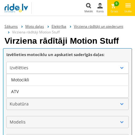
0
Meklēt
Konts
Grozs
Izvēle
Meklēt
Sākums
Moto daļas
Elektrība
Virziena rādītāji un piederumi
Virziena rādītāji Motion Stuff
Virziena rādītāji Motion Stuff
Izvēlieties motociklu un apskatiet saderīgās daļas:
Izvēlēties
Motocikli
Marka
ATV
Kubatūra
Modelis