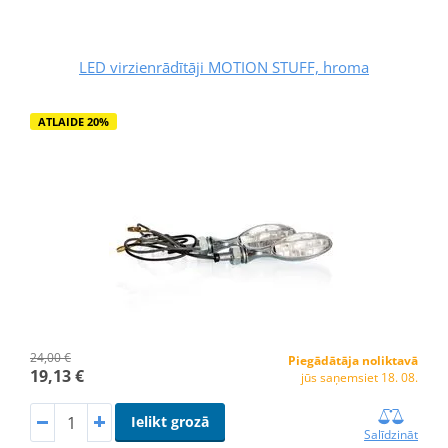
LED virzienrādītāji MOTION STUFF, hroma
ATLAIDE 20%
24,00 €
Piegādātāja noliktavā
19,13 €
jūs saņemsiet 18. 08.
Ielikt grozā
Salīdzināt