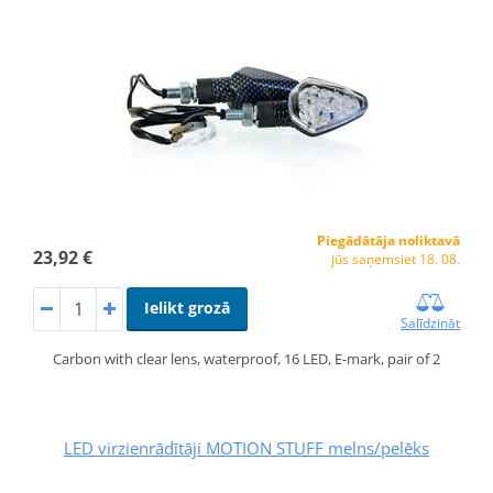
Piegādātāja noliktavā
23,92 €
jūs saņemsiet 18. 08.
Ielikt grozā
Salīdzināt
Carbon with clear lens, waterproof, 16 LED, E-mark, pair of 2
LED virzienrādītāji MOTION STUFF melns/pelēks