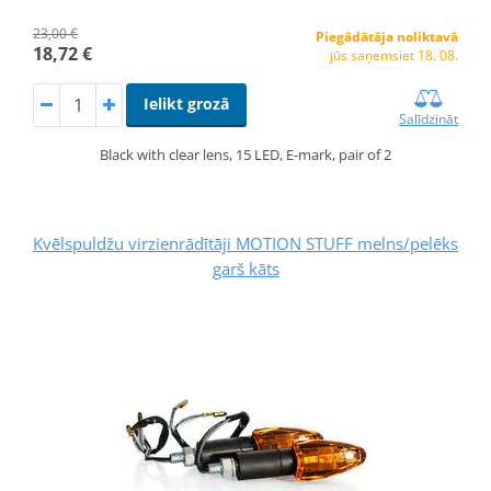
23,00 €
Piegādātāja noliktavā
18,72 €
jūs saņemsiet 18. 08.
Ielikt grozā
Salīdzināt
Black with clear lens, 15 LED, E-mark, pair of 2
Kvēlspuldžu virzienrādītāji MOTION STUFF melns/pelēks
garš kāts