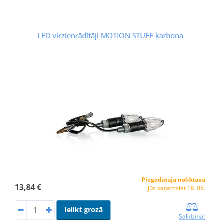
LED virzienrādītāji MOTION STUFF karbona
Piegādātāja noliktavā
13,84 €
jūs saņemsiet 18. 08.
Ielikt grozā
Salīdzināt