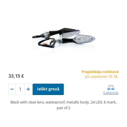
Piegādātāja noliktavā
33,15 €
jūs saņemsiet 18. 08.
Ielikt grozā
Salīdzināt
Black with clear lens, waterproof, metallic body, 24 LED, E-mark,
pair of 2