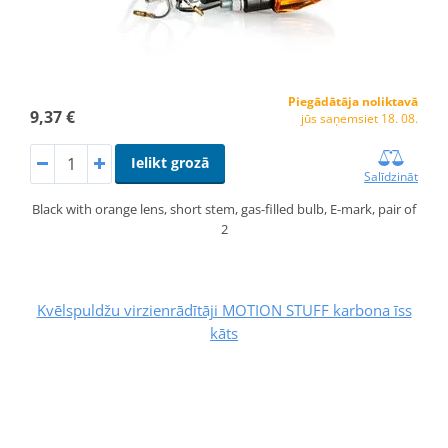
Piegādātāja noliktavā
9,37 €
jūs saņemsiet 18. 08.
Ielikt grozā
Salīdzināt
Black with orange lens, short stem, gas-filled bulb, E-mark, pair of
2
Kvēlspuldžu virzienrādītāji MOTION STUFF karbona īss
kāts