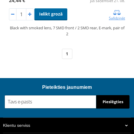
24,44 €
jūs saņemsiet 21. 08.
Ielikt grozā
Salīdzināt
Black with smoked lens, 7 SMD front / 2 SMD rear, E-mark, pair of
2
1
Pieteikties jaunumiem
Pieslēgties
Klientu serviss