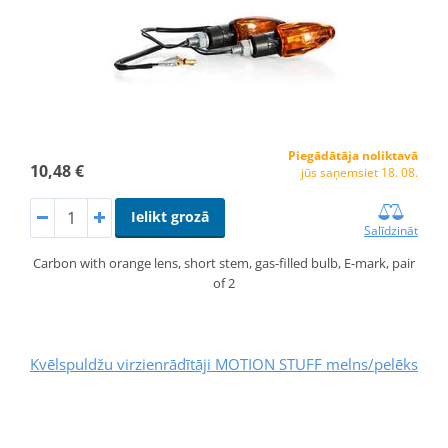
Piegādātāja noliktavā
10,48 €
jūs saņemsiet 18. 08.
Ielikt grozā
Salīdzināt
Carbon with orange lens, short stem, gas-filled bulb, E-mark, pair
of 2
Kvēlspuldžu virzienrādītāji MOTION STUFF melns/pelēks