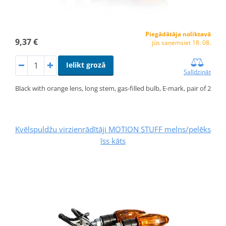
Piegādātāja noliktavā
9,37 €
jūs saņemsiet 18. 08.
Ielikt grozā
Salīdzināt
Black with orange lens, long stem, gas-filled bulb, E-mark, pair of 2
Kvēlspuldžu virzienrādītāji MOTION STUFF melns/pelēks
īss kāts