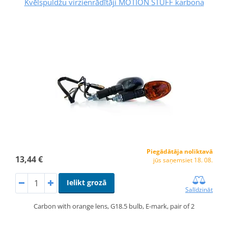
Kvēlspuldžu virzienrādītāji MOTION STUFF karbona
Piegādātāja noliktavā
13,44 €
jūs saņemsiet 18. 08.
Ielikt grozā
Salīdzināt
Carbon with orange lens, G18.5 bulb, E-mark, pair of 2