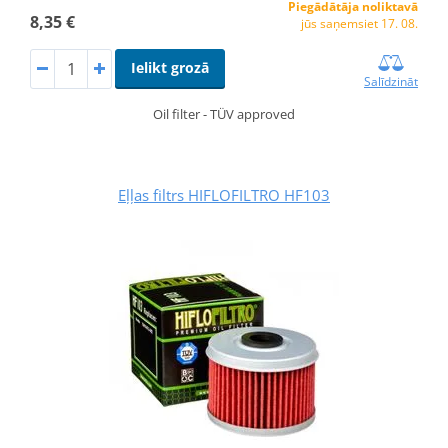
Piegādātāja noliktavā
8,35 €
jūs saņemsiet 17. 08.
Ielikt grozā
Salīdzināt
Oil filter - TÜV approved
Eļļas filtrs HIFLOFILTRO HF103