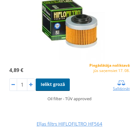
Piegādātāja noliktavā
4,89 €
jūs saņemsiet 17. 08.
Ielikt grozā
Salīdzināt
Oil filter - TÜV approved
Eļļas filtrs HIFLOFILTRO HF564