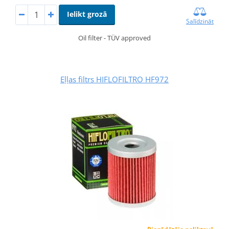
Ielikt grozā
Salīdzināt
Oil filter - TÜV approved
Eļļas filtrs HIFLOFILTRO HF972