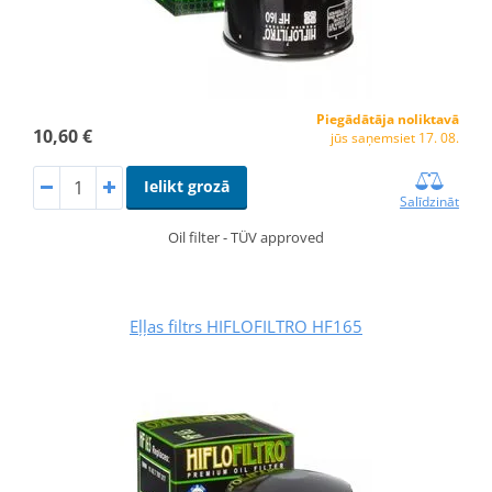
Piegādātāja noliktavā
10,60 €
jūs saņemsiet 17. 08.
Ielikt grozā
Salīdzināt
Oil filter - TÜV approved
Eļļas filtrs HIFLOFILTRO HF165