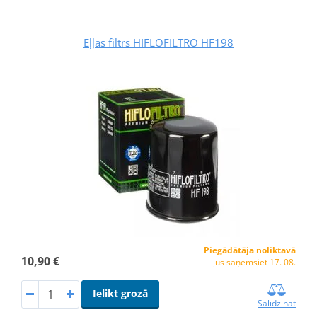
Eļļas filtrs HIFLOFILTRO HF198
Piegādātāja noliktavā
10,90 €
jūs saņemsiet 17. 08.
Ielikt grozā
Salīdzināt