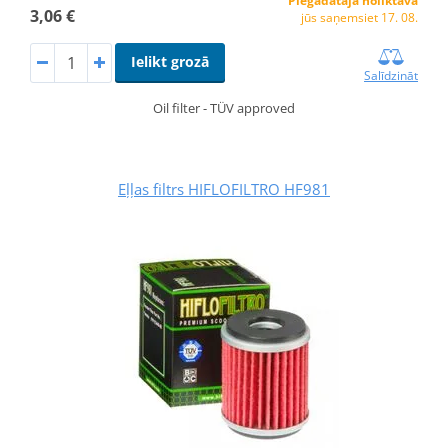
Piegādātāja noliktavā
3,06 €
jūs saņemsiet 17. 08.
Ielikt grozā
Salīdzināt
Oil filter - TÜV approved
Eļļas filtrs HIFLOFILTRO HF981