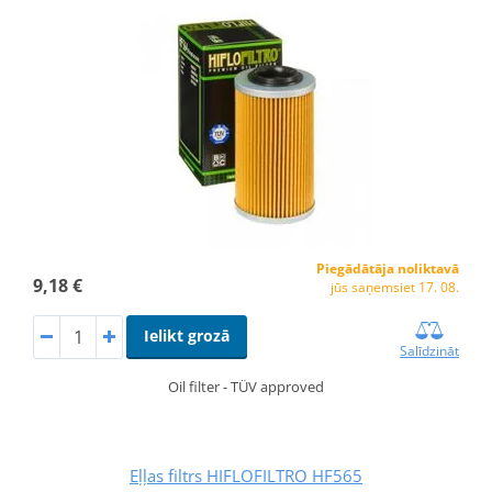
Piegādātāja noliktavā
9,18 €
jūs saņemsiet 17. 08.
Ielikt grozā
Salīdzināt
Oil filter - TÜV approved
Eļļas filtrs HIFLOFILTRO HF565