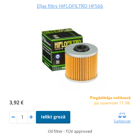
Eļļas filtrs HIFLOFILTRO HF566
Piegādātāja noliktavā
3,92 €
jūs saņemsiet 17. 08.
Ielikt grozā
Salīdzināt
Oil filter - TÜV approved