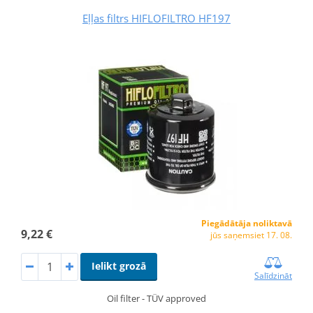
Eļļas filtrs HIFLOFILTRO HF197
Piegādātāja noliktavā
9,22 €
jūs saņemsiet 17. 08.
Ielikt grozā
Salīdzināt
Oil filter - TÜV approved