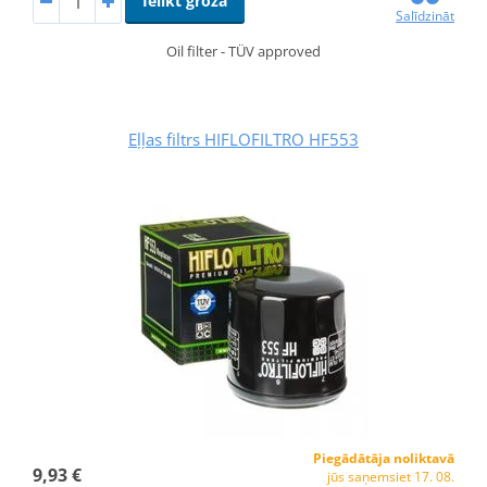
Ielikt grozā
Salīdzināt
Oil filter - TÜV approved
Eļļas filtrs HIFLOFILTRO HF553
Piegādātāja noliktavā
9,93 €
jūs saņemsiet 17. 08.