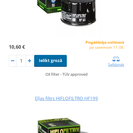
Piegādātāja noliktavā
10,60 €
jūs saņemsiet 17. 08.
Ielikt grozā
Salīdzināt
Oil filter - TÜV approved
Eļļas filtrs HIFLOFILTRO HF199