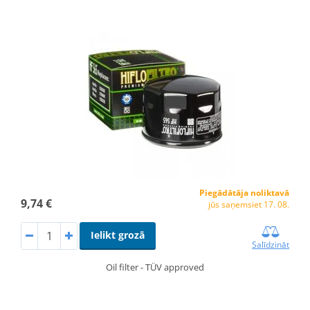
Piegādātāja noliktavā
9,74 €
jūs saņemsiet 17. 08.
Ielikt grozā
Salīdzināt
Oil filter - TÜV approved