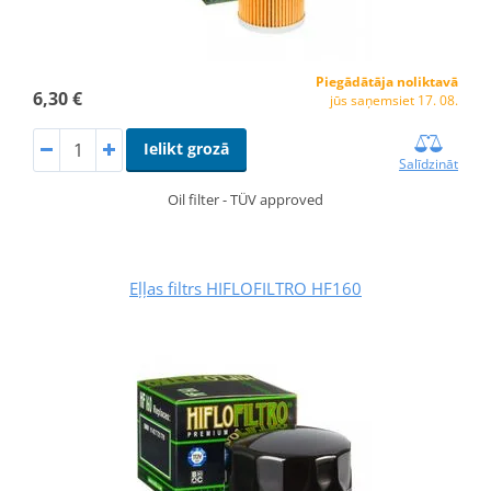
Piegādātāja noliktavā
6,30 €
jūs saņemsiet 17. 08.
Ielikt grozā
Salīdzināt
Oil filter - TÜV approved
Eļļas filtrs HIFLOFILTRO HF160