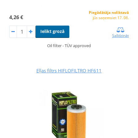
Piegādātāja noliktavā
4,26 €
jūs saņemsiet 17. 08.
Ielikt grozā
Salīdzināt
Oil filter - TÜV approved
Eļļas filtrs HIFLOFILTRO HF611