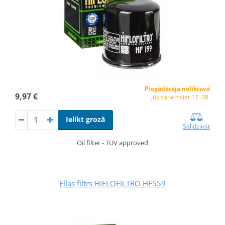
Piegādātāja noliktavā
9,97 €
jūs saņemsiet 17. 08.
Ielikt grozā
Salīdzināt
Oil filter - TÜV approved
Eļļas filtrs HIFLOFILTRO HF559