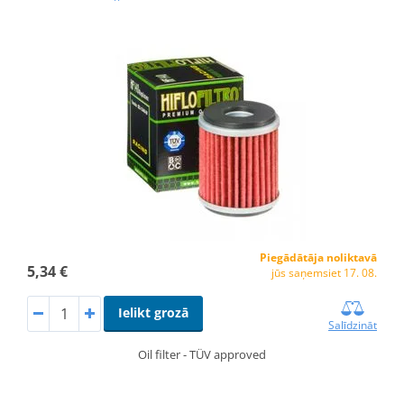
Piegādātāja noliktavā
5,34 €
jūs saņemsiet 17. 08.
Ielikt grozā
Salīdzināt
Oil filter - TÜV approved