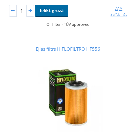
Ielikt grozā
Salīdzināt
Oil filter - TÜV approved
Eļļas filtrs HIFLOFILTRO HF556