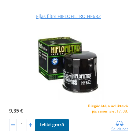
Eļļas filtrs HIFLOFILTRO HF682
Piegādātāja noliktavā
9,35 €
jūs saņemsiet 17. 08.
Ielikt grozā
Salīdzināt