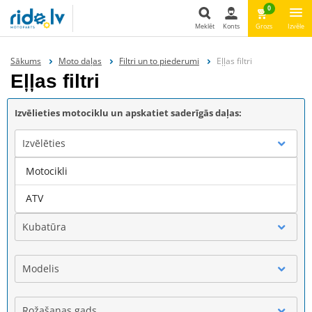
0
Meklēt
Konts
Grozs
Izvēle
Meklēt
Sākums
Moto daļas
Filtri un to piederumi
Eļļas filtri
Eļļas filtri
Izvēlieties motociklu un apskatiet saderīgās daļas:
Izvēlēties
Motocikli
Marka
ATV
Kubatūra
Modelis
Rožašanas gads