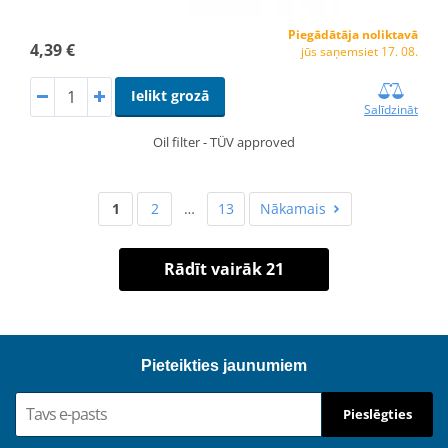
Piegādātāja noliktavā
4,39 €
jūs saņemsiet 17. 08.
Ielikt grozā
Salīdzināt
Oil filter - TÜV approved
1
2
…
13
Nākamais
Rādīt vairāk 21
Pieteikties jaunumiem
Pieslēgties