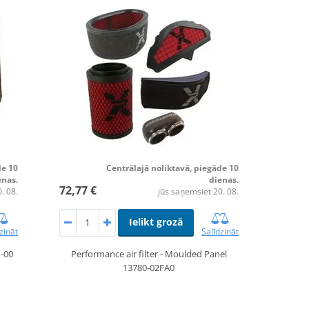
de 10
Centrālajā noliktavā, piegāde 10
enas.
dienas.
72,77 €
. 08.
jūs saņemsiet 20. 08.
Ielikt grozā
zināt
Salīdzināt
1-00
Performance air filter - Moulded Panel
13780-02FA0