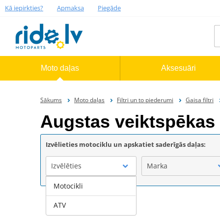
Kā iepirkties?
Apmaksa
Piegāde
Moto daļas
Aksesuāri
Sākums
Moto daļas
Filtri un to piederumi
Gaisa filtri
Augstas veiktspēkas 
Izvēlieties motociklu un apskatiet saderīgās daļas:
Izvēlēties
Marka
Motocikli
ATV