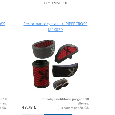
17210-MAT-E00
OSS
Performance gaisa filtri PIPERCROSS
MPX039
de 10
Centrālajā noliktavā, piegāde 10
enas.
dienas.
47,78 €
. 08.
jūs saņemsiet 20. 08.