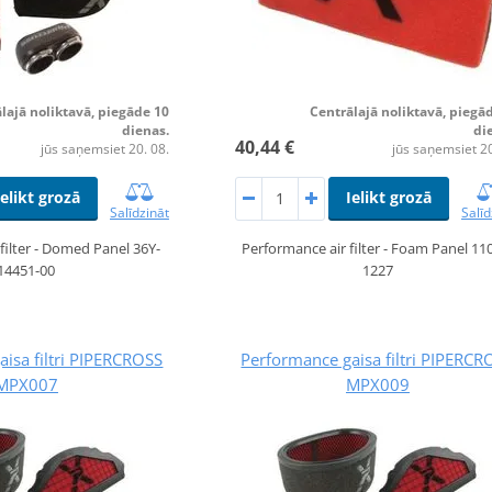
lajā noliktavā, piegāde 10
Centrālajā noliktavā, piegā
dienas.
di
40,44 €
jūs saņemsiet 20. 08.
jūs saņemsiet 20
Ielikt grozā
Ielikt grozā
Salīdzināt
Salīd
filter - Domed Panel 36Y-
Performance air filter - Foam Panel 11
14451-00
1227
isa filtri PIPERCROSS
Performance gaisa filtri PIPERCR
MPX007
MPX009