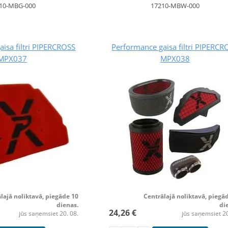
10-MBG-000
17210-MBW-000
isa filtri PIPERCROSS
Performance gaisa filtri PIPERCR
MPX037
MPX038
lajā noliktavā, piegāde 10
Centrālajā noliktavā, piegā
dienas.
di
24,26 €
jūs saņemsiet 20. 08.
jūs saņemsiet 20