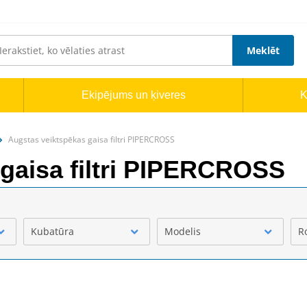
Meklēt
Ekipējums un ķiveres
K
Augstas veiktspēkas gaisa filtri PIPERCROSS
gaisa filtri PIPERCROSS
Kubatūra
Modelis
R