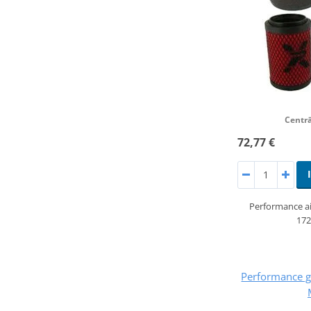
Centrā
72,77 €
Performance ai
172
Performance ga