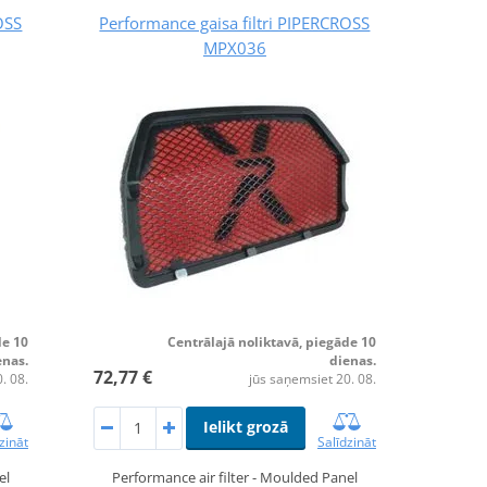
OSS
Performance gaisa filtri PIPERCROSS
MPX036
de 10
Centrālajā noliktavā, piegāde 10
enas.
dienas.
72,77 €
. 08.
jūs saņemsiet 20. 08.
Ielikt grozā
zināt
Salīdzināt
el
Performance air filter - Moulded Panel