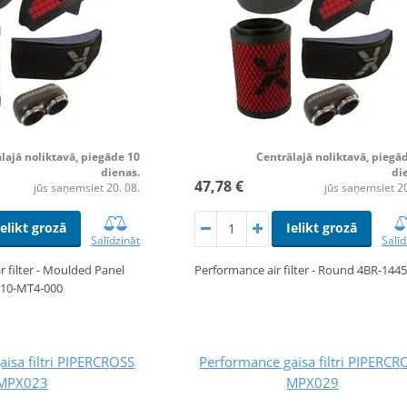
lajā noliktavā, piegāde 10
Centrālajā noliktavā, piegā
dienas.
di
47,78 €
jūs saņemsiet 20. 08.
jūs saņemsiet 20
Ielikt grozā
Ielikt grozā
Salīdzināt
Salīd
r filter - Moulded Panel
Performance air filter - Round 4BR-144
10-MT4-000
isa filtri PIPERCROSS
Performance gaisa filtri PIPERCR
MPX023
MPX029