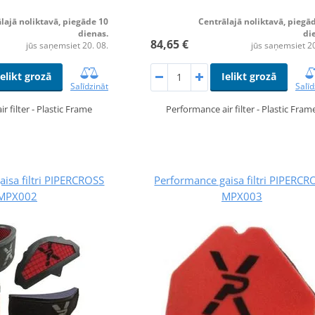
lajā noliktavā, piegāde 10
Centrālajā noliktavā, piegā
dienas.
di
84,65 €
jūs saņemsiet 20. 08.
jūs saņemsiet 20
Ielikt grozā
Ielikt grozā
Salīdzināt
Salīd
r filter - Plastic Frame
Performance air filter - Plastic Fram
isa filtri PIPERCROSS
Performance gaisa filtri PIPERCR
MPX002
MPX003