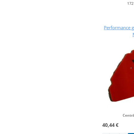
172
Performance ga
Centrā
40,44 €