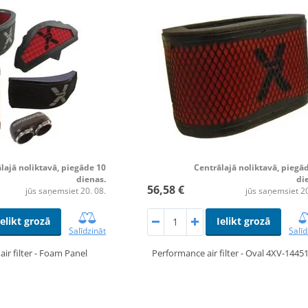
lajā noliktavā, piegāde 10
Centrālajā noliktavā, piegā
dienas.
di
56,58 €
jūs saņemsiet 20. 08.
jūs saņemsiet 20
Ielikt grozā
Ielikt grozā
Salīdzināt
Salīd
ir filter - Foam Panel
Performance air filter - Oval 4XV-1445