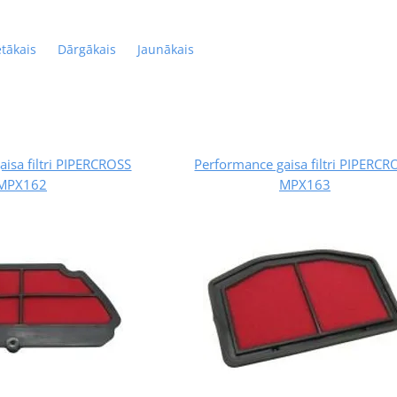
ētākais
Dārgākais
Jaunākais
isa filtri PIPERCROSS
Performance gaisa filtri PIPERCR
MPX162
MPX163