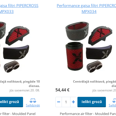
isa filtri PIPERCROSS
Performance gaisa filtri PIPERCR
MPX033
MPX034
lajā noliktavā, piegāde 10
Centrālajā noliktavā, piegā
dienas.
di
54,44 €
jūs saņemsiet 20. 08.
jūs saņemsiet 20
Ielikt grozā
Ielikt grozā
Salīdzināt
Salīd
r filter - Moulded Panel
Performance air filter - Moulded Pan