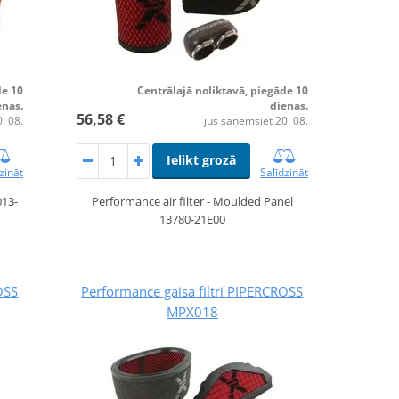
de 10
Centrālajā noliktavā, piegāde 10
enas.
dienas.
56,58 €
. 08.
jūs saņemsiet 20. 08.
Ielikt grozā
zināt
Salīdzināt
013-
Performance air filter - Moulded Panel
13780-21E00
OSS
Performance gaisa filtri PIPERCROSS
MPX018