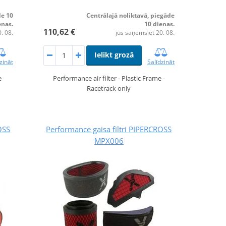
de 10
Centrālajā noliktavā, piegāde
enas.
10 dienas.
110,62 €
. 08.
jūs saņemsiet 20. 08.
Ielikt grozā
zināt
Salīdzināt
e
Performance air filter - Plastic Frame -
Racetrack only
OSS
Performance gaisa filtri PIPERCROSS
MPX006