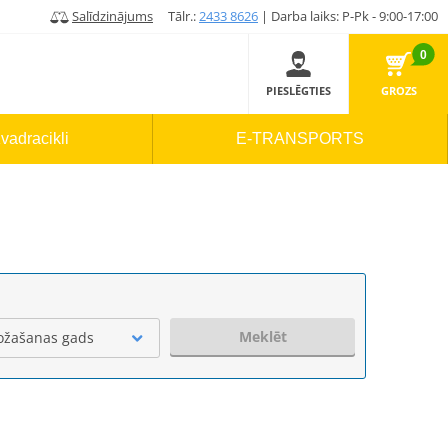
Salīdzinājums
Tālr.:
2433 8626
| Darba laiks: P-Pk - 9:00-17:00
0
PIESLĒGTIES
GROZS
vadracikli
E-TRANSPORTS
Meklēt
ožašanas gads