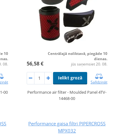
de 10
Centrālajā noliktavā, piegāde 10
enas.
dienas.
56,58 €
. 08.
jūs saņemsiet 20. 08.
Ielikt grozā
zināt
Salīdzināt
51-00
Performance air filter - Moulded Panel 4TV-
14468-00
OSS
Performance gaisa filtri PIPERCROSS
MPX032