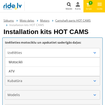
0
Meklēt
Konts
Grozs
Izvēle
Meklēt
Sākums
Moto daļas
Motors
Camshaft parts HOT CAMS
Installation kits HOT CAMS
Installation kits HOT CAMS
Izvēlieties motociklu un apskatiet saderīgās daļas:
Izvēlēties
Motocikli
Marka
ATV
Kubatūra
Modelis