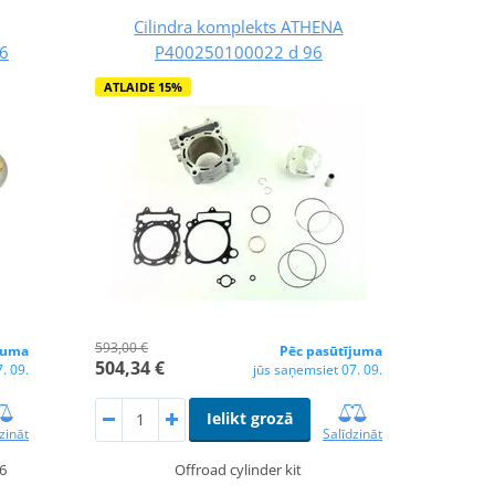
Cilindra komplekts ATHENA
,6
P400250100022 d 96
ATLAIDE 15%
593,00 €
juma
Pēc pasūtījuma
504,34 €
. 09.
jūs saņemsiet 07. 09.
Ielikt grozā
zināt
Salīdzināt
,6
Offroad cylinder kit