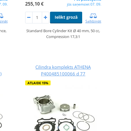
255,10 €
. 09.
jūs saņemsiet 07. 09.
Ielikt grozā
zināt
Salīdzināt
nce,
Standard Bore Cylinder Kit Ø 40 mm, 50 cc,
Compression 17,3:1
Cilindra komplekts ATHENA
)
P400485100066 d 77
ATLAIDE 15%