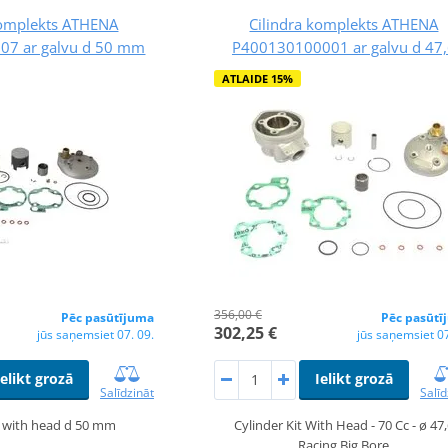
komplekts ATHENA
Cilindra komplekts ATHENA
7 ar galvu d 50 mm
P400130100001 ar galvu d 47
ATLAIDE 15%
356,00 €
Pēc pasūtījuma
Pēc pasūtī
302,25 €
jūs saņemsiet 07. 09.
jūs saņemsiet 07
Ielikt grozā
Ielikt grozā
Salīdzināt
Salīd
t with head d 50 mm
Cylinder Kit With Head - 70 Cc - ø 47
Racing Big Bore