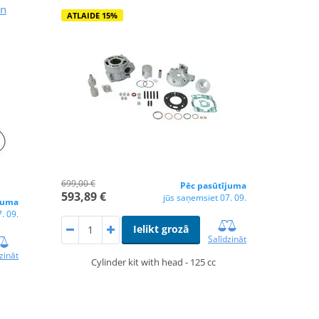
on
ATLAIDE 15%
699,00 €
Pēc pasūtījuma
593,89 €
jūs saņemsiet 07. 09.
juma
. 09.
Ielikt grozā
Salīdzināt
zināt
Cylinder kit with head - 125 cc