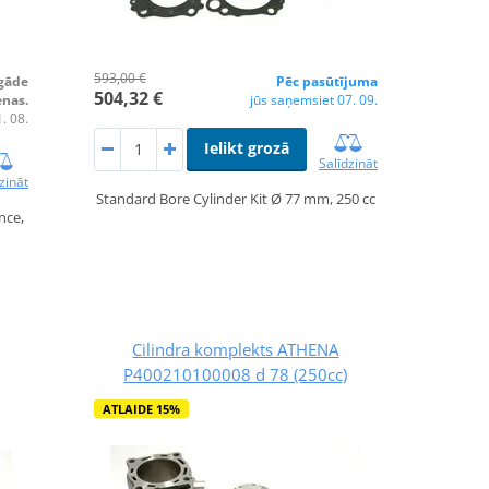
593,00 €
egāde
Pēc pasūtījuma
504,32 €
enas.
jūs saņemsiet 07. 09.
. 08.
Ielikt grozā
Salīdzināt
zināt
Standard Bore Cylinder Kit Ø 77 mm, 250 cc
nce,
Cilindra komplekts ATHENA
P400210100008 d 78 (250cc)
ATLAIDE 15%