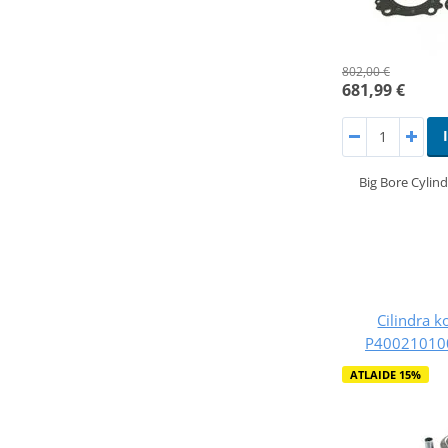
802,00 €
681,99 €
Big Bore Cylin
Cilindra 
P400210100
ATLAIDE 15%