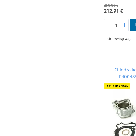
250,00 €
212,91 €
Kit Racing 47,6 -
Cilindra 
P40048
ATLAIDE 15%