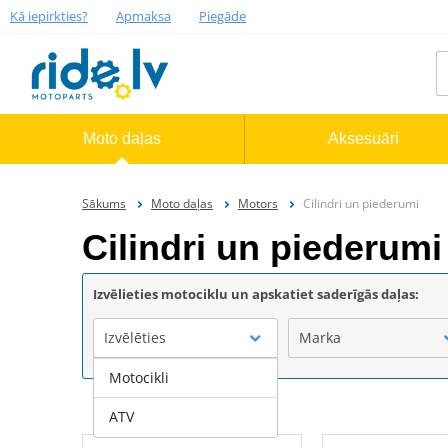
Kā iepirkties?
Apmaksa
Piegāde
Moto daļas
Aksesuāri
Sākums
Moto daļas
Motors
Cilindri un piederumi
Cilindri un piederumi
Izvēlieties motociklu un apskatiet saderīgās daļas:
Izvēlēties
Marka
Motocikli
ATV