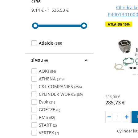
CENA
Cilindra 
9.14 €
1 536.53 €
P40013010000
ATLAIDE 15%
Atlaide
(319)
ZĪMOLI
(9)
AOKI
(84)
ATHENA
(319)
C&L COMPANIES
(256)
CYLINDER WORKS
(89)
336,00 €
Evok
285,73 €
(21)
GOETZE
(6)
RMS
(62)
START
(2)
Cylinder ki
VERTEX
(7)