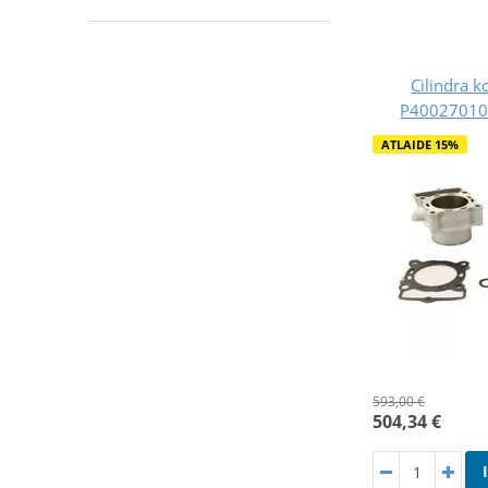
Cilindra 
P400270100
ATLAIDE 15%
593,00 €
504,34 €