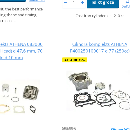
Ielikt grozā
Salīd
kit, the best performance,
ting shape and timing,
Cast-iron cylinder kit - 210 cc
ncreased…
plekts ATHENA 083000
Cilindra komplekts ATHENA
h Head) d 47,6 mm, 70
P400250100017 d 77 (250cc)
pin d 10 mm
ATLAIDE 15%
593,00 €
Pēc pasūtī