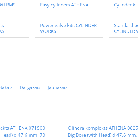
kti RMS
Easy cylinders ATHENA
Cylinder ki
ts
Power valve kits CYLINDER
Standard bo
KS
WORKS
CYLINDER
ētākais
Dārgākais
Jaunākais
plekts ATHENA 071500
Cilindra komplekts ATHENA 082
h Head) d 47,6 mm, 70
Big Bore (with Head) d 47,6 mm,