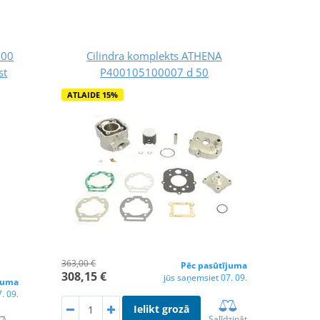
500
Cilindra komplekts ATHENA
st
P400105100007 d 50
ATLAIDE 15%
363,00 €
Pēc pasūtījuma
308,15 €
jūs saņemsiet 07. 09.
juma
. 09.
Ielikt grozā
Salīdzināt