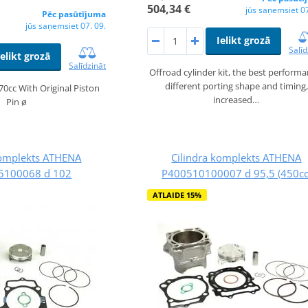
504,34 €
jūs saņemsiet 07
Pēc pasūtījuma
jūs saņemsiet 07. 09.
Ielikt grozā
Salīd
Ielikt grozā
Salīdzināt
Offroad cylinder kit, the best performa
different porting shape and timing,
 70cc With Original Piston
increased…
Pin ø
komplekts ATHENA
Cilindra komplekts ATHENA
5100068 d 102
P400510100007 d 95,5 (450cc
ATLAIDE 15%