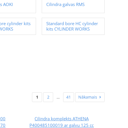
ts AOKI
Cilindra galvas RMS
re cylinder kits
Standard bore HC cylinder
 WORKS
kits CYLINDER WORKS
1
2
…
41
Nākamais
500
Cilindra komplekts ATHENA
 70
P400485100019 ar galvu 125 cc