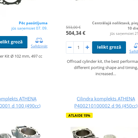
Pēc pasūtījuma
Centrālajā noliktavā, pi
593,00 €
jūs saņemsiet 07. 09.
10 di
504,34 €
jūs saņemsiet 21
Ielikt grozā
Salīdzināt
Ielikt grozā
Salīd
der Kit Ø 102 mm, 497 cc
Offroad cylinder kit, the best performa
different porting shape and timing,
increased…
komplekts ATHENA
Cilindra komplekts ATHENA
001 d 100 (490cc)
P400210100002 d 96 (450cc)
ATLAIDE 15%