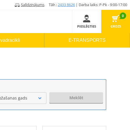
Salīdzinājums
Tālr.:
2433 8626
| Darba laiks: P-Pk - 9:00-17:00
0
PIESLĒGTIES
GROZS
vadracikli
E-TRANSPORTS
Meklēt
ožašanas gads