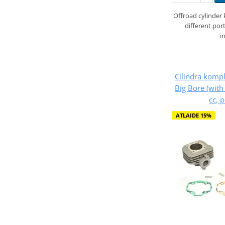
Offroad cylinder 
different por
i
Cilindra kom
Big Bore (wit
cc, 
ATLAIDE 15%