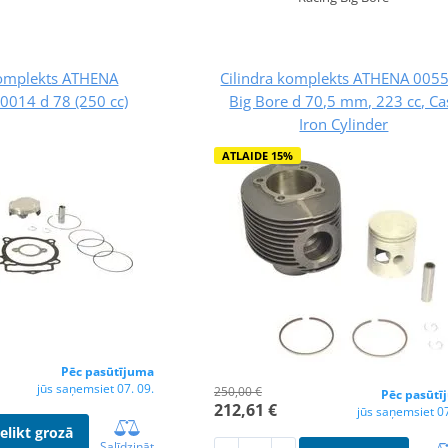
komplekts ATHENA
Cilindra komplekts ATHENA 005
014 d 78 (250 cc)
Big Bore d 70,5 mm, 223 cc, Ca
Iron Cylinder
ATLAIDE 15%
Pēc pasūtījuma
jūs saņemsiet 07. 09.
250,00 €
Pēc pasūtī
212,61 €
jūs saņemsiet 07
Ielikt grozā
Salīdzināt