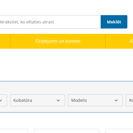
Meklēt
Ekipējums un ķiveres
K
Kubatūra
Modelis
R