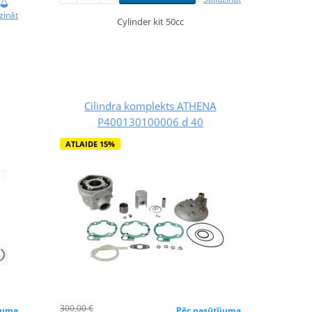
zināt
Cylinder kit 50cc
Cilindra komplekts ATHENA
P400130100006 d 40
ATLAIDE 15%
300,00 €
juma
Pēc pasūtījuma