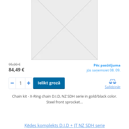
95,00 €
Pēc pasūtījuma
84,49 €
jūs saņemsiet 08. 09.
Ielikt grozā
Salīdzināt
Chain kit - X-Ring chain D.I.D, NZ SDH serie in gold/black color.
Steel front sprocket…
Ķēdes komplekts D.I.D + JT NZ SDH serie