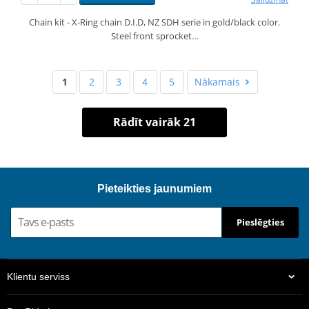
Chain kit - X-Ring chain D.I.D, NZ SDH serie in gold/black color.
Steel front sprocket…
1
2
3
4
5
Nākamais
Rādīt vairāk 21
Pieteikties jaunumiem
Pieslēgties
Klientu serviss