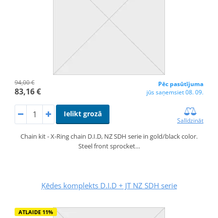
94,00 €
Pēc pasūtījuma
83,16 €
jūs saņemsiet 08. 09.
Ielikt grozā
Salīdzināt
Chain kit - X-Ring chain D.I.D, NZ SDH serie in gold/black color.
Steel front sprocket…
Ķēdes komplekts D.I.D + JT NZ SDH serie
ATLAIDE 11%