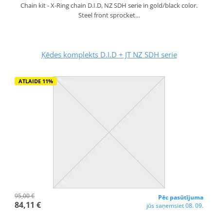
Chain kit - X-Ring chain D.I.D, NZ SDH serie in gold/black color.
Steel front sprocket…
Ķēdes komplekts D.I.D + JT NZ SDH serie
ATLAIDE 11%
95,00 €
Pēc pasūtījuma
84,11 €
jūs saņemsiet 08. 09.