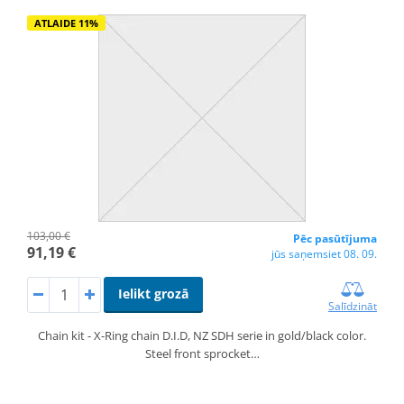
ATLAIDE 11%
103,00 €
Pēc pasūtījuma
91,19 €
jūs saņemsiet 08. 09.
Ielikt grozā
Salīdzināt
Chain kit - X-Ring chain D.I.D, NZ SDH serie in gold/black color.
Steel front sprocket…