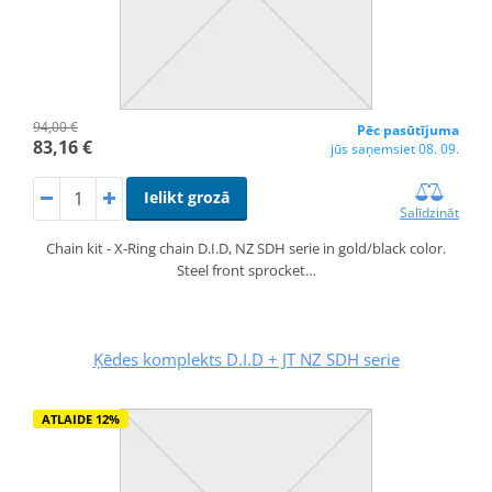
94,00 €
Pēc pasūtījuma
83,16 €
jūs saņemsiet 08. 09.
Ielikt grozā
Salīdzināt
Chain kit - X-Ring chain D.I.D, NZ SDH serie in gold/black color.
Steel front sprocket…
Ķēdes komplekts D.I.D + JT NZ SDH serie
ATLAIDE 12%