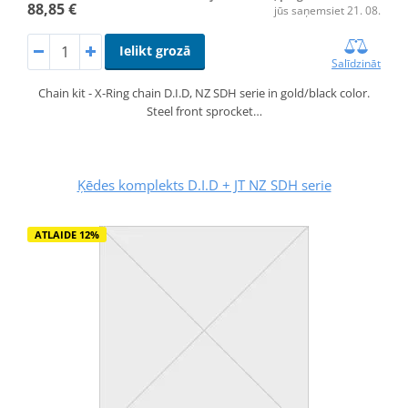
88,85 €
jūs saņemsiet 21. 08.
Ielikt grozā
Salīdzināt
Chain kit - X-Ring chain D.I.D, NZ SDH serie in gold/black color.
Steel front sprocket…
Ķēdes komplekts D.I.D + JT NZ SDH serie
ATLAIDE 12%