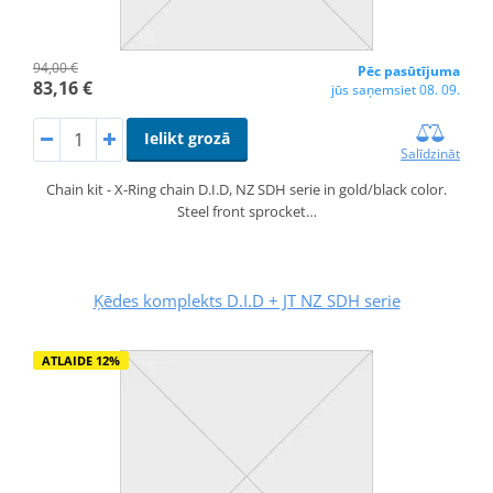
94,00 €
Pēc pasūtījuma
83,16 €
jūs saņemsiet 08. 09.
Ielikt grozā
Salīdzināt
Chain kit - X-Ring chain D.I.D, NZ SDH serie in gold/black color.
Steel front sprocket…
Ķēdes komplekts D.I.D + JT NZ SDH serie
ATLAIDE 12%