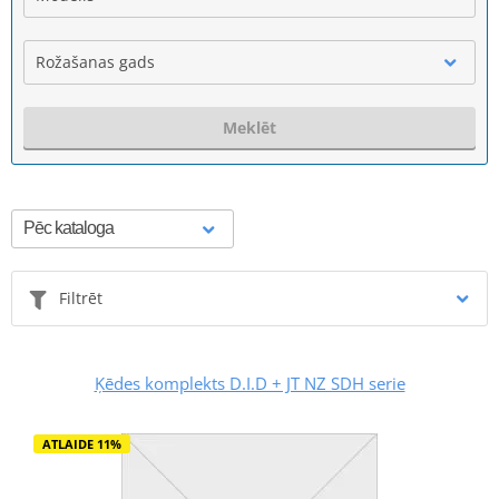
Rožašanas gads
Meklēt
Filtrēt
Ķēdes komplekts D.I.D + JT NZ SDH serie
ATLAIDE 11%