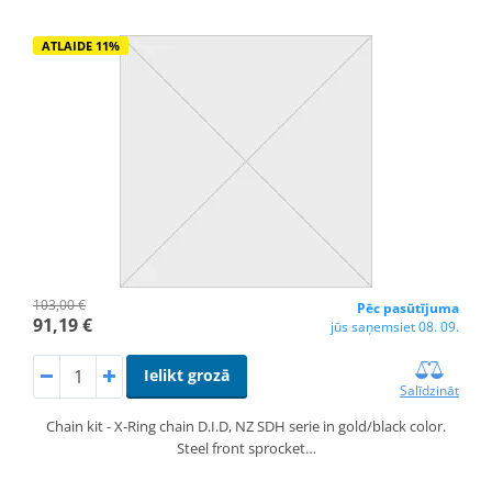
ATLAIDE 11%
103,00 €
Pēc pasūtījuma
91,19 €
jūs saņemsiet 08. 09.
Ielikt grozā
Salīdzināt
Chain kit - X-Ring chain D.I.D, NZ SDH serie in gold/black color.
Steel front sprocket…