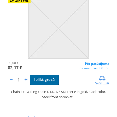
ATLAIDE 12%
93,00 €
Pēc pasūtījuma
82,17 €
jūs saņemsiet 08. 09.
Ielikt grozā
Salīdzināt
Chain kit - X-Ring chain D.I.D, NZ SDH serie in gold/black color.
Steel front sprocket…