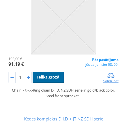
103,00 €
Pēc pasūtījuma
91,19 €
jūs saņemsiet 08. 09.
Ielikt grozā
Salīdzināt
Chain kit - X-Ring chain D.I.D, NZ SDH serie in gold/black color.
Steel front sprocket…
Ķēdes komplekts D.I.D + JT NZ SDH serie