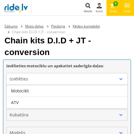
0
Meklēt
Konts
Grozs
Izvēle
Meklēt
Sākums
Moto daļas
Piedziņa
Ķēdes komplekti
Chain kits D.I.D + JT - conversion
Chain kits D.I.D + JT -
conversion
Izvēlieties motociklu un apskatiet saderīgās daļas:
Izvēlēties
Motocikli
Marka
ATV
Kubatūra
Modelis