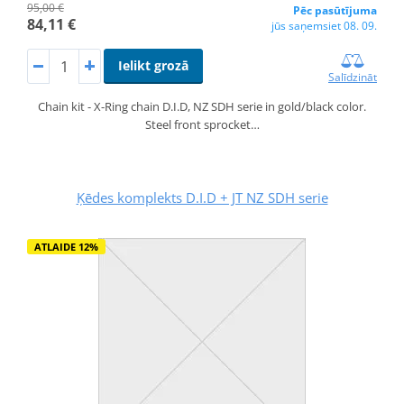
95,00 €
Pēc pasūtījuma
84,11 €
jūs saņemsiet 08. 09.
Ielikt grozā
Salīdzināt
Chain kit - X-Ring chain D.I.D, NZ SDH serie in gold/black color.
Steel front sprocket…
Ķēdes komplekts D.I.D + JT NZ SDH serie
ATLAIDE 12%