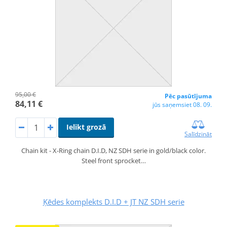
95,00 €
Pēc pasūtījuma
84,11 €
jūs saņemsiet 08. 09.
Ielikt grozā
Salīdzināt
Chain kit - X-Ring chain D.I.D, NZ SDH serie in gold/black color.
Steel front sprocket…
Ķēdes komplekts D.I.D + JT NZ SDH serie