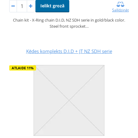
Ielikt grozā
Salīdzināt
Chain kit - X-Ring chain D.I.D, NZ SDH serie in gold/black color.
Steel front sprocket…
Ķēdes komplekts D.I.D + JT NZ SDH serie
ATLAIDE 11%