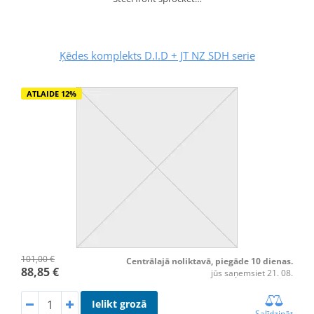
Ķēdes komplekts D.I.D + JT NZ SDH serie
ATLAIDE 12%
101,00 €
Centrālajā noliktavā, piegāde 10 dienas.
88,85 €
jūs saņemsiet 21. 08.
Ielikt grozā
Salīdzināt