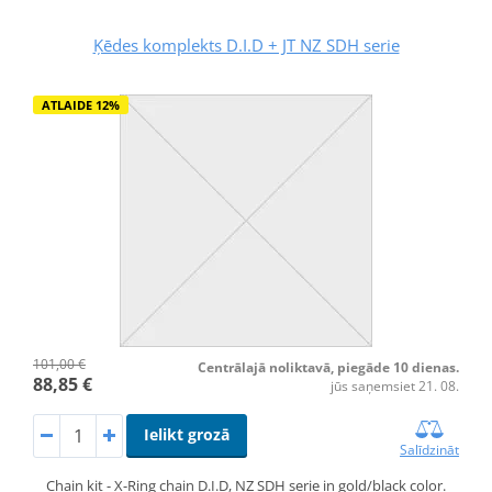
Ķēdes komplekts D.I.D + JT NZ SDH serie
ATLAIDE 12%
101,00 €
Centrālajā noliktavā, piegāde 10 dienas.
88,85 €
jūs saņemsiet 21. 08.
Ielikt grozā
Salīdzināt
Chain kit - X-Ring chain D.I.D, NZ SDH serie in gold/black color.