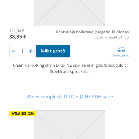
101,00 €
Centrālajā noliktavā, piegāde 10 dienas.
88,85 €
jūs saņemsiet 21. 08.
Ielikt grozā
Salīdzināt
Chain kit - X-Ring chain D.I.D, NZ SDH serie in gold/black color.
Steel front sprocket…
Ķēdes komplekts D.I.D + JT NZ SDH serie
ATLAIDE 12%