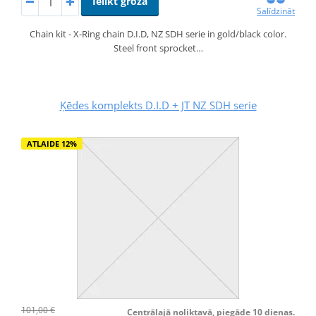
Ielikt grozā
Salīdzināt
Chain kit - X-Ring chain D.I.D, NZ SDH serie in gold/black color.
Steel front sprocket…
Ķēdes komplekts D.I.D + JT NZ SDH serie
ATLAIDE 12%
101,00 €
Centrālajā noliktavā, piegāde 10 dienas.