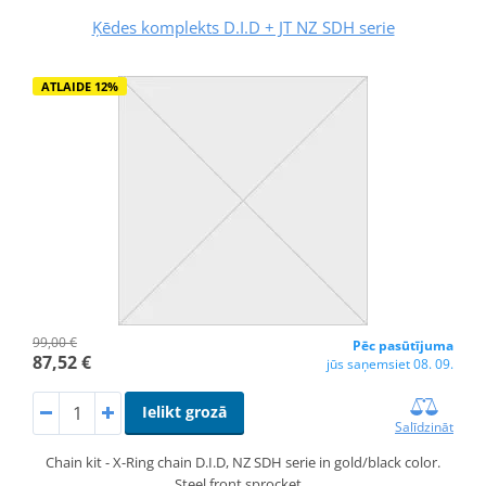
Ķēdes komplekts D.I.D + JT NZ SDH serie
ATLAIDE 12%
99,00 €
Pēc pasūtījuma
87,52 €
jūs saņemsiet 08. 09.
Ielikt grozā
Salīdzināt
Chain kit - X-Ring chain D.I.D, NZ SDH serie in gold/black color.
Steel front sprocket…