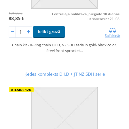
101,00 €
Centrālajā noliktavā, piegāde 10 dienas.
88,85 €
jūs saņemsiet 21. 08.
Ielikt grozā
Salīdzināt
Chain kit - X-Ring chain D.I.D, NZ SDH serie in gold/black color.
Steel front sprocket…
Ķēdes komplekts D.I.D + JT NZ SDH serie
ATLAIDE 12%