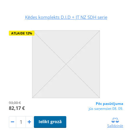
Ķēdes komplekts D.I.D + JT NZ SDH serie
ATLAIDE 12%
93,00 €
Pēc pasūtījuma
82,17 €
jūs saņemsiet 08. 09.
Ielikt grozā
Salīdzināt