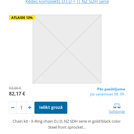
Ķēdes komplekts D.I.D + JT NZ SDH serie
ATLAIDE 12%
93,00 €
Pēc pasūtījuma
82,17 €
jūs saņemsiet 08. 09.
Ielikt grozā
Salīdzināt
Chain kit - X-Ring chain D.I.D, NZ SDH serie in gold/black color.
Steel front sprocket…