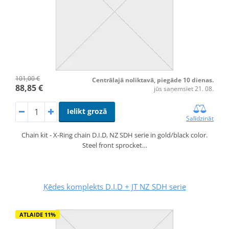
101,00 €
Centrālajā noliktavā, piegāde 10 dienas.
88,85 €
jūs saņemsiet 21. 08.
Ielikt grozā
Salīdzināt
Chain kit - X-Ring chain D.I.D, NZ SDH serie in gold/black color.
Steel front sprocket…
Ķēdes komplekts D.I.D + JT NZ SDH serie
ATLAIDE 11%