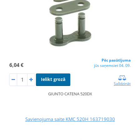
Pēc pasūtījuma
6,04 €
jūs saņemsiet 04. 09.
Ielikt grozā
Salīdzināt
GIUNTO CATENA 520DX
Savienojuma saite KMC 520H 163719030