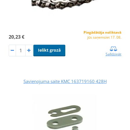
Piegādātāja noliktavā
20,23 €
jūs saņemsiet 17. 08.
Ielikt grozā
Salīdzināt
Savienojuma saite KMC 163719160 428H