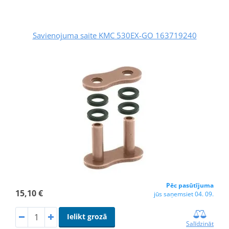
Savienojuma saite KMC 530EX-GO 163719240
Pēc pasūtījuma
15,10 €
jūs saņemsiet 04. 09.
Ielikt grozā
Salīdzināt