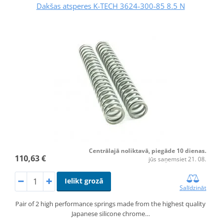
Dakšas atsperes K-TECH 3624-300-85 8.5 N
Centrālajā noliktavā, piegāde 10 dienas.
110,63 €
jūs saņemsiet 21. 08.
Ielikt grozā
Salīdzināt
Pair of 2 high performance springs made from the highest quality
Japanese silicone chrome…