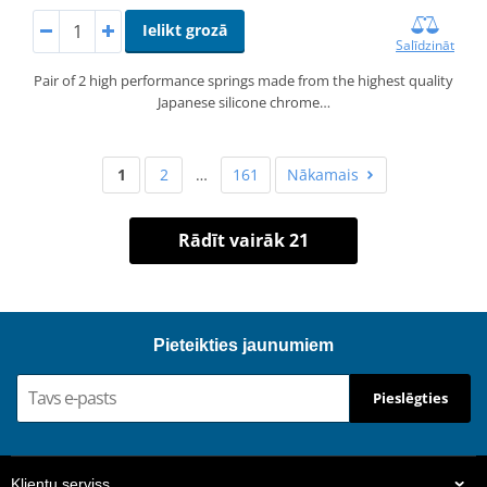
Ielikt grozā
Salīdzināt
Pair of 2 high performance springs made from the highest quality
Japanese silicone chrome…
1
2
…
161
Nākamais
Rādīt vairāk 21
Pieteikties jaunumiem
Pieslēgties
Klientu serviss