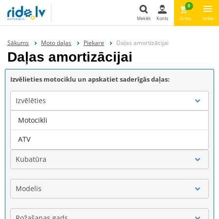
0
Meklēt
Konts
Grozs
Izvēle
Meklēt
Sākums
Moto daļas
Piekare
Daļas amortizācijai
Daļas amortizācijai
Izvēlieties motociklu un apskatiet saderīgās daļas:
Izvēlēties
Motocikli
Marka
ATV
Kubatūra
Modelis
Rožašanas gads