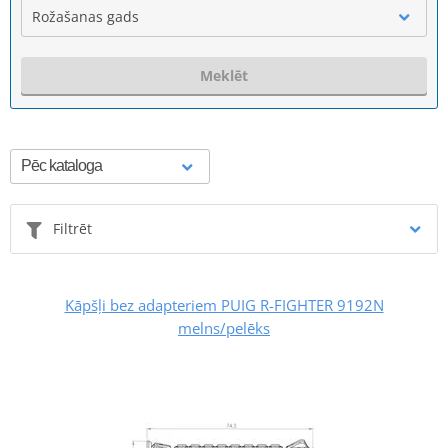
Rožašanas gads
Meklēt
Filtrēt
Kāpšļi bez adapteriem PUIG R-FIGHTER 9192N
melns/pelēks