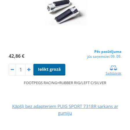
Pēc pasūtījuma
42,86 €
jūs saņemsiet 09. 09.
Ielikt grozā
Salīdzināt
FOOTPEGS RACING+RUBBER RIG/LEFT C/SILVER
Kāpšļi bez adapteriem PUIG SPORT 7318R sarkans ar
gumiju