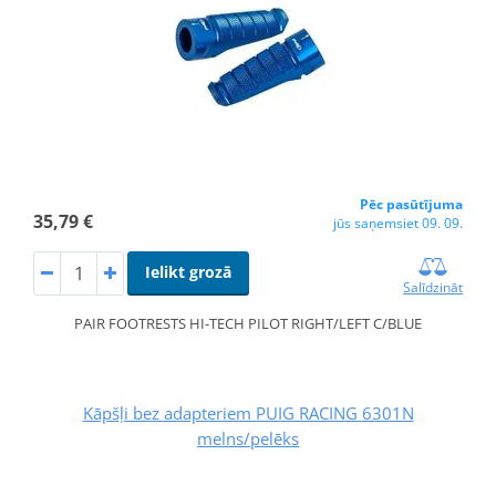
Pēc pasūtījuma
35,79 €
jūs saņemsiet 09. 09.
Ielikt grozā
Salīdzināt
PAIR FOOTRESTS HI-TECH PILOT RIGHT/LEFT C/BLUE
Kāpšļi bez adapteriem PUIG RACING 6301N
melns/pelēks