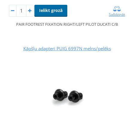
Ielikt grozā
Salīdzināt
PAIR FOOTREST FIXATION RIGHT/LEFT PILOT DUCATI C/B
Kāpšļu adapteri PUIG 6997N melns/pelēks