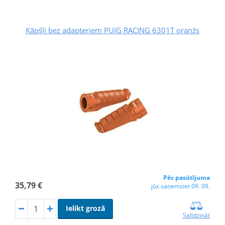
Kāpšļi bez adapteriem PUIG RACING 6301T oranžs
Pēc pasūtījuma
35,79 €
jūs saņemsiet 09. 09.
Ielikt grozā
Salīdzināt