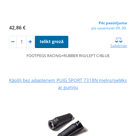
Pēc pasūtījuma
42,86 €
jūs saņemsiet 09. 09.
Ielikt grozā
Salīdzināt
FOOTPEGS RACING+RUBBER RIG/LEFT C/BLUE
Kāpšļi bez adapteriem PUIG SPORT 7318N melns/pelēks
ar gumiju