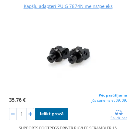
Kāpšļu adapteri PUIG 7874N melns/pelēks
Pēc pasūtījuma
35,76 €
jūs saņemsiet 09. 09.
Ielikt grozā
Salīdzināt
SUPPORTS FOOTPEGS DRIVER RIG/LEF SCRAMBLER 15'