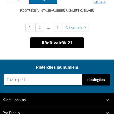
Salīdzināt
FOOTPEGS VINTAGE+RUBBER RIG/LEFT C/SILVER
1
2
…
7
Nākamais
Rādīt vairāk 21
Pieteikties jaunumiem
Pieslēgties
Klientu serviss
Par Ride.lv