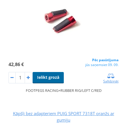
Pēc pasūtījuma
42,86 €
jūs saņemsiet 09. 09.
Ielikt grozā
Salīdzināt
FOOTPEGS RACING+RUBBER RIG/LEFT C/RED
Kāpšļi bez adapteriem PUIG SPORT 7318T oranžs ar
gumiju