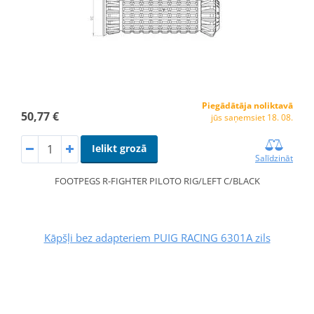
Piegādātāja noliktavā
50,77 €
jūs saņemsiet 18. 08.
Ielikt grozā
Salīdzināt
FOOTPEGS R-FIGHTER PILOTO RIG/LEFT C/BLACK
Kāpšļi bez adapteriem PUIG RACING 6301A zils