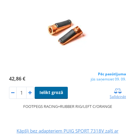
Pēc pasūtījuma
42,86 €
jūs saņemsiet 09. 09.
Ielikt grozā
Salīdzināt
FOOTPEGS RACING+RUBBER RIG/LEFT C/ORANGE
Kāpšļi bez adapteriem PUIG SPORT 7318V zaļš ar