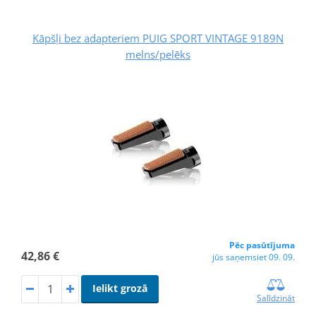
Kāpšļi bez adapteriem PUIG SPORT VINTAGE 9189N
melns/pelēks
Pēc pasūtījuma
42,86 €
jūs saņemsiet 09. 09.
Ielikt grozā
Salīdzināt