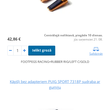
Centrālajā noliktavā, piegāde 10 dienas.
42,86 €
jūs saņemsiet 21. 08.
Ielikt grozā
Salīdzināt
FOOTPEGS RACING+RUBBER RIG/LEFT C/GOLD
Kāpšļi bez adapteriem PUIG SPORT 7318P sudraba ar
gumiju