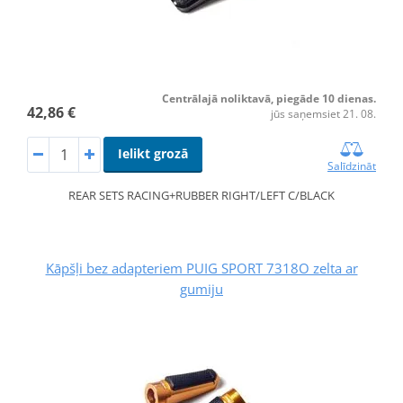
Centrālajā noliktavā, piegāde 10 dienas.
42,86 €
jūs saņemsiet 21. 08.
Ielikt grozā
Salīdzināt
REAR SETS RACING+RUBBER RIGHT/LEFT C/BLACK
Kāpšļi bez adapteriem PUIG SPORT 7318O zelta ar
gumiju