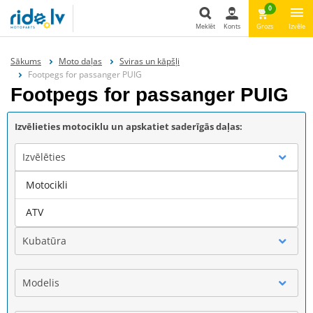
0
Meklēt
Konts
Grozs
Izvēle
Meklēt
Sākums
Moto daļas
Sviras un kāpšļi
Footpegs for passanger PUIG
Footpegs for passanger PUIG
Izvēlieties motociklu un apskatiet saderīgās daļas:
Izvēlēties
Motocikli
Marka
ATV
Kubatūra
Modelis