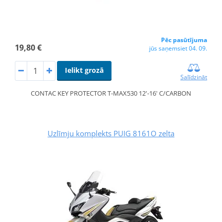
Pēc pasūtījuma
19,80 €
jūs saņemsiet 04. 09.
Ielikt grozā
Salīdzināt
CONTAC KEY PROTECTOR T-MAX530 12'-16' C/CARBON
Uzlīmju komplekts PUIG 8161O zelta