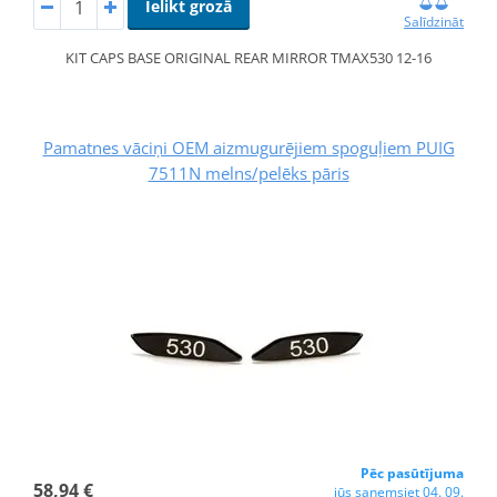
Ielikt grozā
Salīdzināt
KIT CAPS BASE ORIGINAL REAR MIRROR TMAX530 12-16
Pamatnes vāciņi OEM aizmugurējiem spoguļiem PUIG
7511N melns/pelēks pāris
Pēc pasūtījuma
58,94 €
jūs saņemsiet 04. 09.