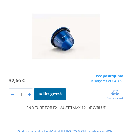
Pēc pasūtījuma
32,66 €
jūs saņemsiet 04. 09.
Ielikt grozā
Salīdzināt
END TUBE FOR EXHAUST TMAX 12-16' C/BLUE
Gala caurule izplūdei PUIG 7358N melns/pelēks