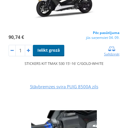
Pēc pasūtījuma
90,74 €
jūs saņemsiet 04. 09.
Ielikt grozā
Salīdzināt
STICKERS KIT TMAX 530 15'-16' C/GOLD-WHITE
Stāvbremzes svira PUIG 8500A zils