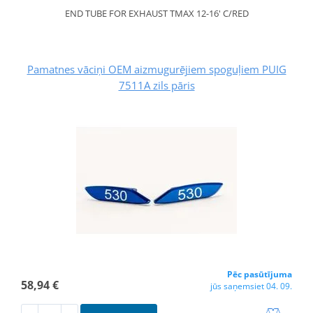
END TUBE FOR EXHAUST TMAX 12-16' C/RED
Pamatnes vāciņi OEM aizmugurējiem spoguļiem PUIG
7511A zils pāris
Pēc pasūtījuma
58,94 €
jūs saņemsiet 04. 09.