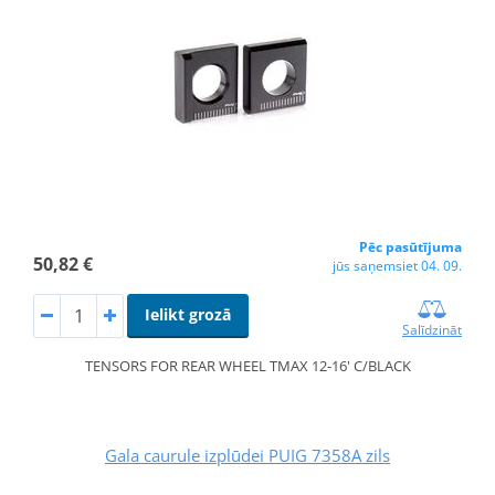
Pēc pasūtījuma
50,82 €
jūs saņemsiet 04. 09.
Ielikt grozā
Salīdzināt
TENSORS FOR REAR WHEEL TMAX 12-16' C/BLACK
Gala caurule izplūdei PUIG 7358A zils