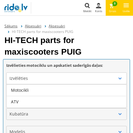
0
Meklēt
Konts
Grozs
Izvēle
Meklēt
Sākums
Aksesuāri
Aksesuāri
HI-TECH parts for maxiscooters PUIG
HI-TECH parts for
maxiscooters PUIG
Izvēlieties motociklu un apskatiet saderīgās daļas:
Izvēlēties
Motocikli
Marka
ATV
Kubatūra
Modelis