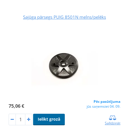
Sajūga pārsegs PUIG 8501N melns/pelēks
Pēc pasūtījuma
75,06 €
jūs saņemsiet 04. 09.
Ielikt grozā
Salīdzināt