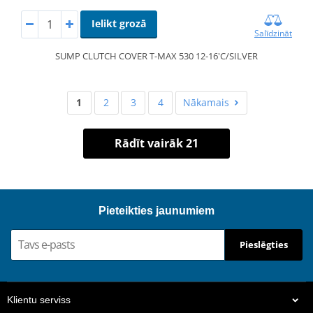
Ielikt grozā
Salīdzināt
SUMP CLUTCH COVER T-MAX 530 12-16'C/SILVER
1
2
3
4
Nākamais
Rādīt vairāk 21
Pieteikties jaunumiem
Pieslēgties
Klientu serviss