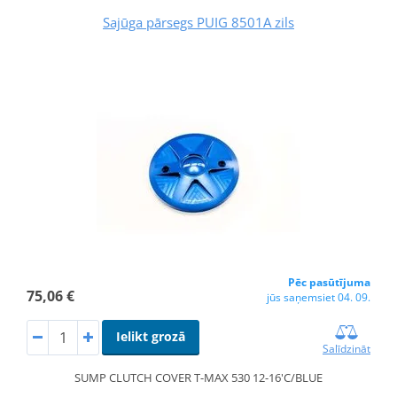
Sajūga pārsegs PUIG 8501A zils
Pēc pasūtījuma
75,06 €
jūs saņemsiet 04. 09.
Ielikt grozā
Salīdzināt
SUMP CLUTCH COVER T-MAX 530 12-16'C/BLUE