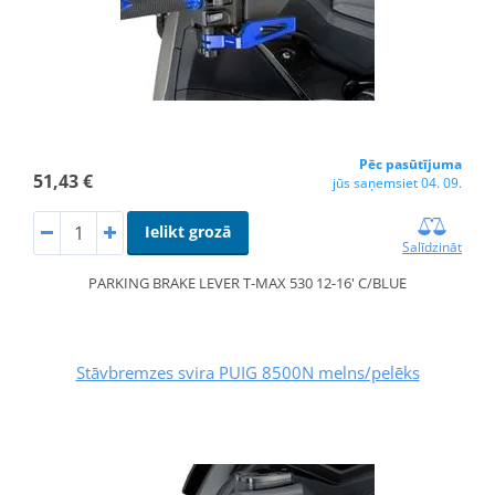
Pēc pasūtījuma
51,43 €
jūs saņemsiet 04. 09.
Ielikt grozā
Salīdzināt
PARKING BRAKE LEVER T-MAX 530 12-16' C/BLUE
Stāvbremzes svira PUIG 8500N melns/pelēks