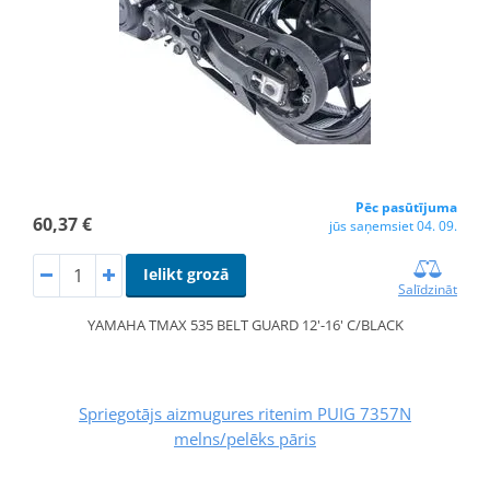
Pēc pasūtījuma
60,37 €
jūs saņemsiet 04. 09.
Ielikt grozā
Salīdzināt
YAMAHA TMAX 535 BELT GUARD 12'-16' C/BLACK
Spriegotājs aizmugures ritenim PUIG 7357N
melns/pelēks pāris