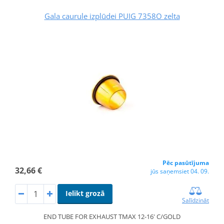
Gala caurule izplūdei PUIG 7358O zelta
Pēc pasūtījuma
32,66 €
jūs saņemsiet 04. 09.
Ielikt grozā
Salīdzināt
END TUBE FOR EXHAUST TMAX 12-16' C/GOLD