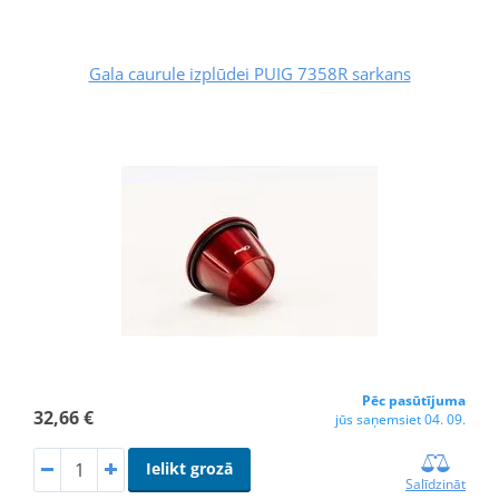
Gala caurule izplūdei PUIG 7358R sarkans
Pēc pasūtījuma
32,66 €
jūs saņemsiet 04. 09.
Ielikt grozā
Salīdzināt