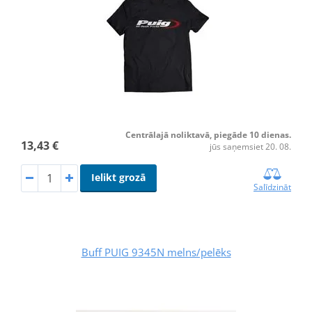
Centrālajā noliktavā, piegāde 10 dienas.
13,43 €
jūs saņemsiet 20. 08.
Ielikt grozā
Salīdzināt
Buff PUIG 9345N melns/pelēks