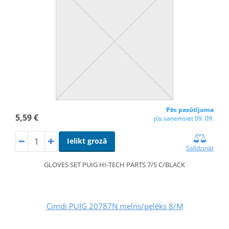
Pēc pasūtījuma
5,59 €
jūs saņemsiet 09. 09.
Ielikt grozā
Salīdzināt
GLOVES SET PUIG HI-TECH PARTS 7/S C/BLACK
Cimdi PUIG 20787N melns/pelēks 8/M