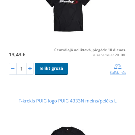
Centrālajā noliktavā, piegāde 10 dienas.
13,43 €
jūs saņemsiet 20. 08.
Ielikt grozā
Salīdzināt
T-krekls PUIG logo PUIG 4333N melns/pelēks L