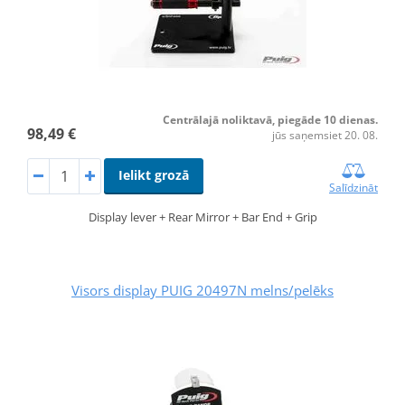
Centrālajā noliktavā, piegāde 10 dienas.
98,49 €
jūs saņemsiet 20. 08.
Ielikt grozā
Salīdzināt
Display lever + Rear Mirror + Bar End + Grip
Visors display PUIG 20497N melns/pelēks