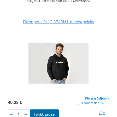
Puig Hi-Tech Parts Sweatshirt UNIVERSAL
Džemperis PUIG 3749N L melns/pelēks
Pēc pasūtījuma
40,28 €
jūs saņemsiet 09. 09.
Ielikt grozā