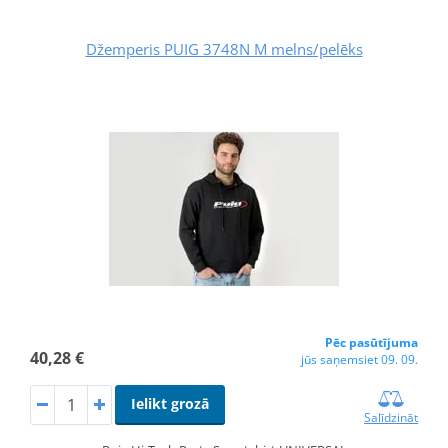
Džemperis PUIG 3748N M melns/pelēks
Pēc pasūtījuma
40,28 €
jūs saņemsiet 09. 09.
Ielikt grozā
Salīdzināt