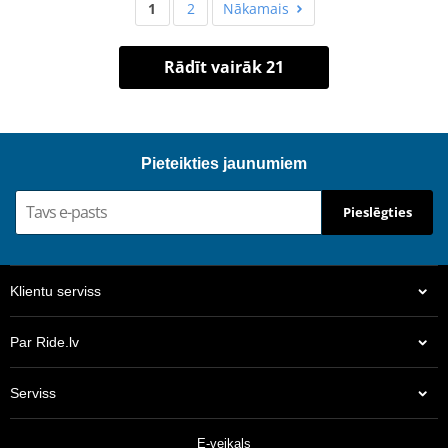
1
2
Nākamais
Rādīt vairāk 21
Pieteikties jaunumiem
Pieslēgties
Klientu serviss
Par Ride.lv
Serviss
E-veikals