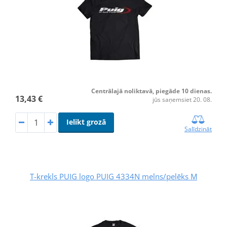
Centrālajā noliktavā, piegāde 10 dienas.
13,43 €
jūs saņemsiet 20. 08.
Ielikt grozā
Salīdzināt
T-krekls PUIG logo PUIG 4334N melns/pelēks M