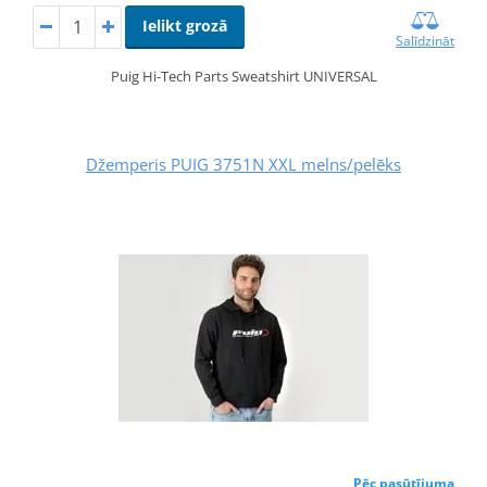
Ielikt grozā
Salīdzināt
Puig Hi-Tech Parts Sweatshirt UNIVERSAL
Džemperis PUIG 3751N XXL melns/pelēks
Pēc pasūtījuma