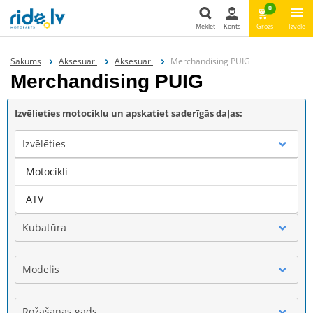
0
Meklēt
Konts
Grozs
Izvēle
Meklēt
Sākums
Aksesuāri
Aksesuāri
Merchandising PUIG
Merchandising PUIG
Izvēlieties motociklu un apskatiet saderīgās daļas:
Izvēlēties
Motocikli
Marka
ATV
Kubatūra
Modelis
Rožašanas gads