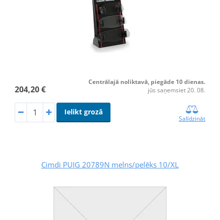
Centrālajā noliktavā, piegāde 10 dienas.
204,20 €
jūs saņemsiet 20. 08.
Ielikt grozā
Salīdzināt
Cimdi PUIG 20789N melns/pelēks 10/XL