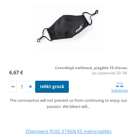
Centrālajā noliktavā, piegāde 10 dienas.
6,67 €
jūs saņemsiet 20. 08.
Ielikt grozā
Salīdzināt
The coronavirus will not prevent us from continuing to enjoy our
passion. We bikers will…
Džemperis PUIG 3746N XS melns/pelēks