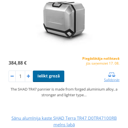
Piegādātāja noliktavā
384,88 €
jūs saņemsiet 17. 08.
Ielikt grozā
Salīdzināt
The SHAD TR47 pannier is made from forged aluminium alloy, a
stronger and lighter type…
Sānu alumīnija kaste SHAD Terra TR47 D0TR47100RB
melns labā