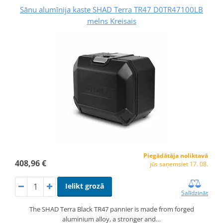
Sānu alumīnija kaste SHAD Terra TR47 D0TR47100LB
melns Kreisais
Piegādātāja noliktavā
408,96 €
jūs saņemsiet 17. 08.
Ielikt grozā
Salīdzināt
The SHAD Terra Black TR47 pannier is made from forged
aluminium alloy, a stronger and…