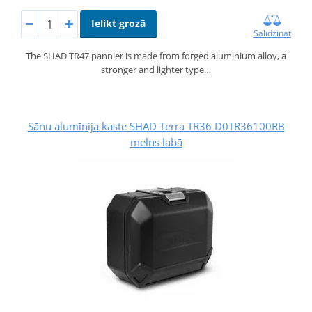
Ielikt grozā
Salīdzināt
The SHAD TR47 pannier is made from forged aluminium alloy, a
stronger and lighter type…
Sānu alumīnija kaste SHAD Terra TR36 D0TR36100RB
melns labā