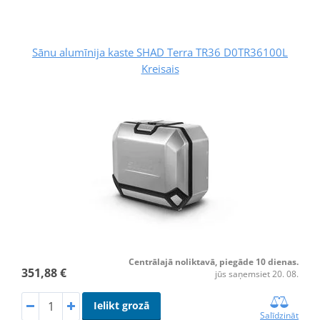
Sānu alumīnija kaste SHAD Terra TR36 D0TR36100L
Kreisais
Centrālajā noliktavā, piegāde 10 dienas.
351,88 €
jūs saņemsiet 20. 08.
Ielikt grozā
Salīdzināt