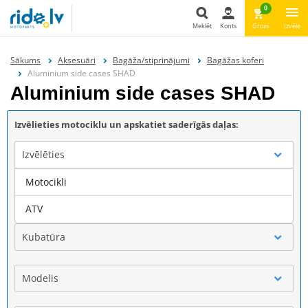
0
Meklēt
Konts
Grozs
Izvēle
Meklēt
Sākums
Aksesuāri
Bagāža/stiprinājumi
Bagāžas koferi
Aluminium side cases SHAD
Aluminium side cases SHAD
Izvēlieties motociklu un apskatiet saderīgās daļas:
Izvēlēties
Motocikli
Marka
ATV
Kubatūra
Modelis