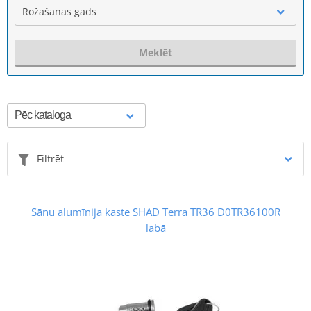
Rožašanas gads
Meklēt
Filtrēt
Sānu alumīnija kaste SHAD Terra TR36 D0TR36100R
labā