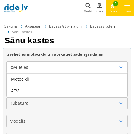
0
Meklēt
Konts
Grozs
Izvēle
Meklēt
Sākums
Aksesuāri
Bagāža/stiprinājumi
Bagāžas koferi
Sānu kastes
Sānu kastes
Izvēlieties motociklu un apskatiet saderīgās daļas:
Izvēlēties
Motocikli
Marka
ATV
Kubatūra
Modelis