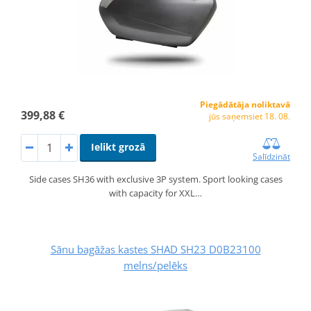
Piegādātāja noliktavā
399,88 €
jūs saņemsiet 18. 08.
Ielikt grozā
Salīdzināt
Side cases SH36 with exclusive 3P system. Sport looking cases
with capacity for XXL…
Sānu bagāžas kastes SHAD SH23 D0B23100
melns/pelēks