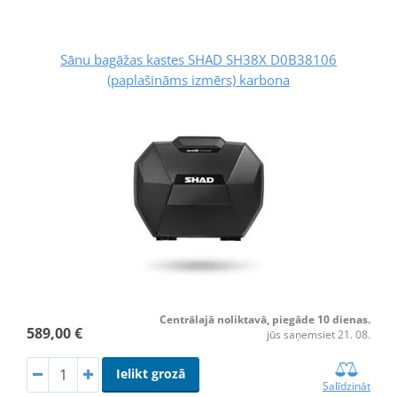
Sānu bagāžas kastes SHAD SH38X D0B38106
(paplašināms izmērs) karbona
Centrālajā noliktavā, piegāde 10 dienas.
589,00 €
jūs saņemsiet 21. 08.
Ielikt grozā
Salīdzināt