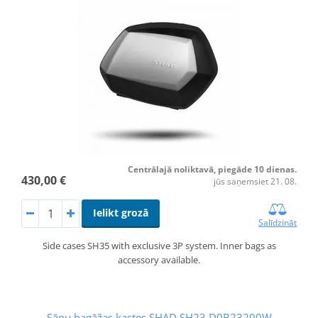
Centrālajā noliktavā, piegāde 10 dienas.
430,00 €
jūs saņemsiet 21. 08.
Ielikt grozā
Salīdzināt
Side cases SH35 with exclusive 3P system. Inner bags as
accessory available.
Sānu bagāžas kastes SHAD SH23 D0B23200W