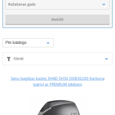
Rožašanas gads
Meklēt
Filtrēt
Sānu bagāžas kastes SHAD SH36 D0B36200 Karbona
(pāris) ar PREMIUM slēdzeni