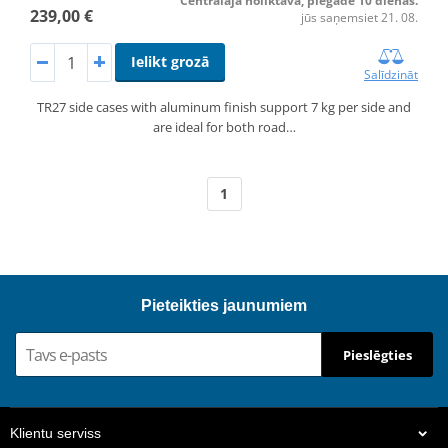
Centrālajā noliktavā, piegāde 10 dienas.
239,00 €
jūs saņemsiet 21. 08.
Ielikt grozā
Salīdzināt
TR27 side cases with aluminum finish support 7 kg per side and
are ideal for both road…
1
Pieteikties jaunumiem
Pieslēgties
Klientu serviss