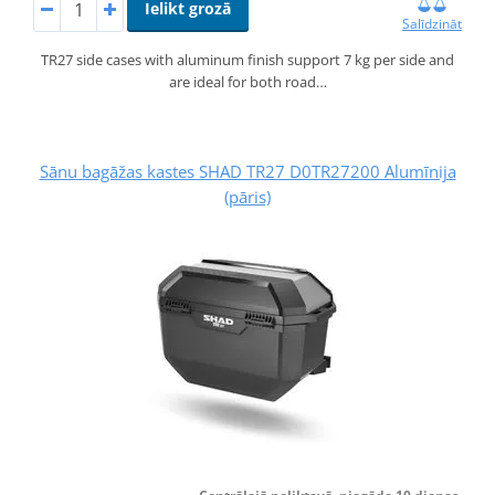
Ielikt grozā
Salīdzināt
TR27 side cases with aluminum finish support 7 kg per side and
are ideal for both road…
Sānu bagāžas kastes SHAD TR27 D0TR27200 Alumīnija
(pāris)