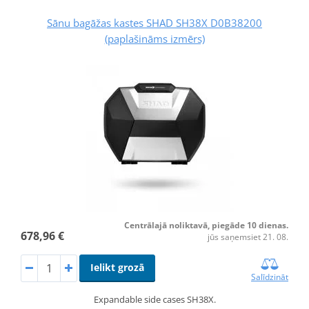
Sānu bagāžas kastes SHAD SH38X D0B38200
(paplašināms izmērs)
Centrālajā noliktavā, piegāde 10 dienas.
678,96 €
jūs saņemsiet 21. 08.
Ielikt grozā
Salīdzināt
Expandable side cases SH38X.