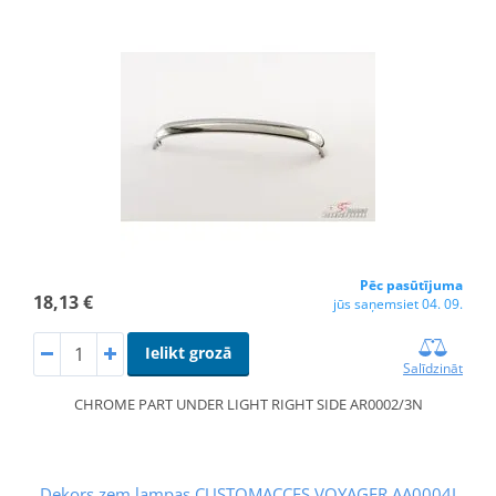
Pēc pasūtījuma
18,13 €
jūs saņemsiet 04. 09.
Ielikt grozā
Salīdzināt
CHROME PART UNDER LIGHT RIGHT SIDE AR0002/3N
Dekors zem lampas CUSTOMACCES VOYAGER AA0004J