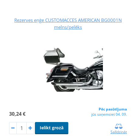
Rezerves eņģe CUSTOMACCES AMERICAN BG0001N
melns/pelēks
Pēc pasūtījuma
30,24 €
jūs saņemsiet 04. 09.
Ielikt grozā
Salīdzināt