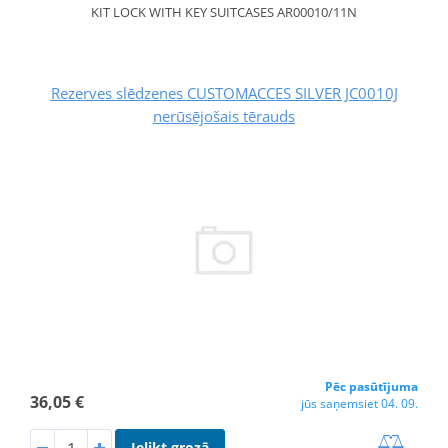
KIT LOCK WITH KEY SUITCASES AR00010/11N
Rezerves slēdzenes CUSTOMACCES SILVER JC0010J
nerūsējošais tērauds
Pēc pasūtījuma
36,05 €
jūs saņemsiet 04. 09.
Ielikt grozā