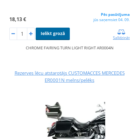
Pēc pasūtījuma
18,13 €
jūs saņemsiet 04. 09.
Ielikt grozā
Salīdzināt
CHROME FAIRING TURN LIGHT RIGHT AR0004N
Rezerves lēcu atstarotājs CUSTOMACCES MERCEDES
ER0001N melns/pelēks