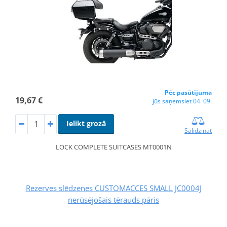
Pēc pasūtījuma
19,67 €
jūs saņemsiet 04. 09.
Ielikt grozā
Salīdzināt
LOCK COMPLETE SUITCASES MT0001N
Rezerves slēdzenes CUSTOMACCES SMALL JC0004J
nerūsējošais tērauds pāris