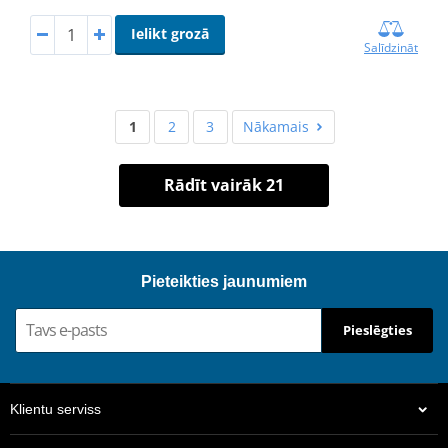
Ielikt grozā
Salīdzināt
1
2
3
Nākamais
Rādīt vairāk 21
Pieteikties jaunumiem
Pieslēgties
Klientu serviss