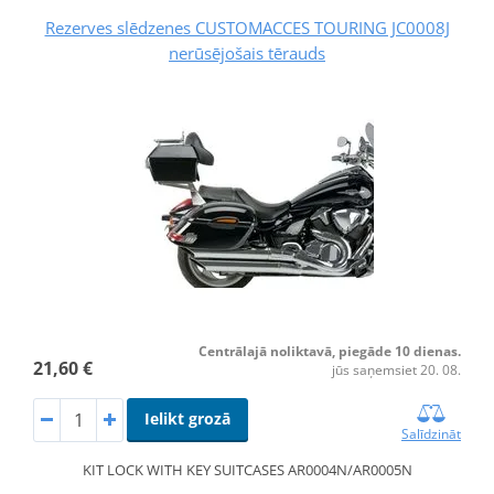
Rezerves slēdzenes CUSTOMACCES TOURING JC0008J
nerūsējošais tērauds
Centrālajā noliktavā, piegāde 10 dienas.
21,60 €
jūs saņemsiet 20. 08.
Ielikt grozā
Salīdzināt
KIT LOCK WITH KEY SUITCASES AR0004N/AR0005N