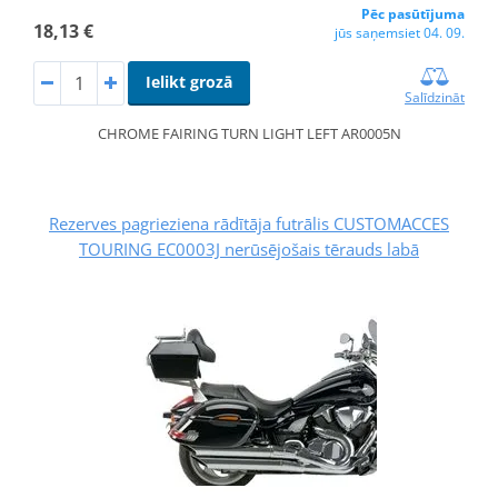
Pēc pasūtījuma
18,13 €
jūs saņemsiet 04. 09.
Ielikt grozā
Salīdzināt
CHROME FAIRING TURN LIGHT LEFT AR0005N
Rezerves pagrieziena rādītāja futrālis CUSTOMACCES
TOURING EC0003J nerūsējošais tērauds labā