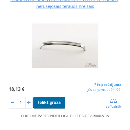
nerūsējošais tērauds Kreisais
Pēc pasūtījuma
18,13 €
jūs saņemsiet 04. 09.
Ielikt grozā
Salīdzināt
CHROME PART UNDER LIGHT LEFT SIDE AR0002/3N