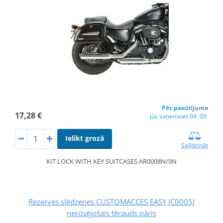
Pēc pasūtījuma
17,28 €
jūs saņemsiet 04. 09.
Ielikt grozā
Salīdzināt
KIT LOCK WITH KEY SUITCASES AR0008N/9N
Rezerves slēdzenes CUSTOMACCES EASY JC0005J
nerūsējošais tērauds pāris