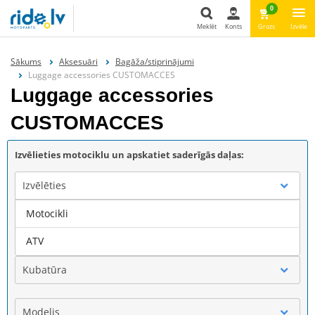
0
Meklēt
Konts
Grozs
Izvēle
Meklēt
Sākums
Aksesuāri
Bagāža/stiprinājumi
Luggage accessories CUSTOMACCES
Luggage accessories
CUSTOMACCES
Izvēlieties motociklu un apskatiet saderīgās daļas:
Izvēlēties
Motocikli
Marka
ATV
Kubatūra
Modelis