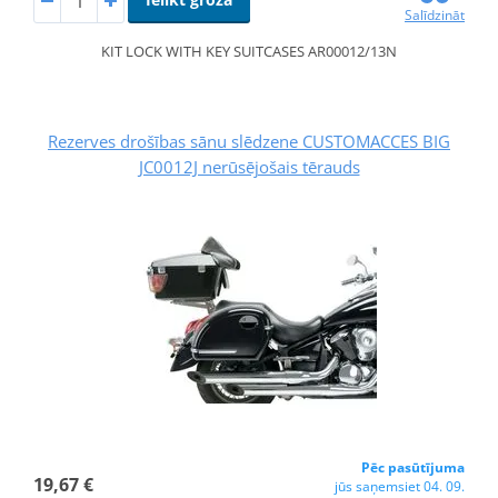
Salīdzināt
KIT LOCK WITH KEY SUITCASES AR00012/13N
Rezerves drošības sānu slēdzene CUSTOMACCES BIG
JC0012J nerūsējošais tērauds
Pēc pasūtījuma
19,67 €
jūs saņemsiet 04. 09.