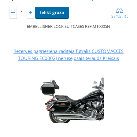
Ielikt grozā
Salīdzināt
EMBELLISHER LOCK SUITCASES REF.MT0005N
Rezerves pagrieziena rādītāja futrālis CUSTOMACCES
TOURING EC0002J nerūsējošais tērauds Kreisais