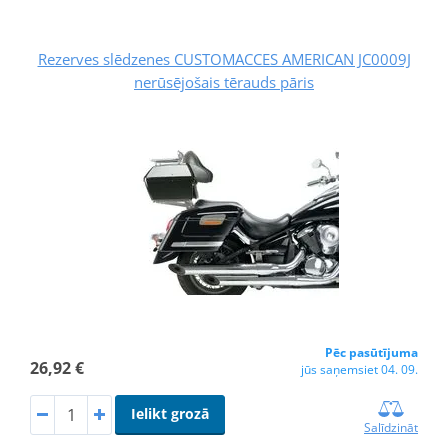
Rezerves slēdzenes CUSTOMACCES AMERICAN JC0009J
nerūsējošais tērauds pāris
Pēc pasūtījuma
26,92 €
jūs saņemsiet 04. 09.
Ielikt grozā
Salīdzināt