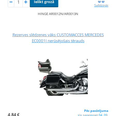
Ielikt grozā
Salīdzināt
HINGE AR0012N/AR0013N
Rezerves slēdzenes vāks CUSTOMACCES MERCEDES
EC0001J nerūsējošais tērauds
Pēc pasūtījuma
4,84 €
jūs saņemsiet 04. 09.