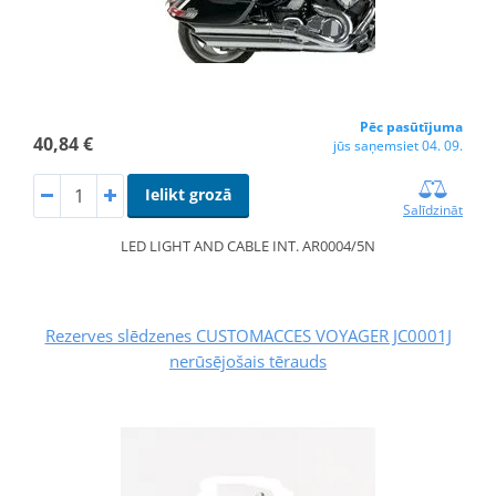
Pēc pasūtījuma
40,84 €
jūs saņemsiet 04. 09.
Ielikt grozā
Salīdzināt
LED LIGHT AND CABLE INT. AR0004/5N
Rezerves slēdzenes CUSTOMACCES VOYAGER JC0001J
nerūsējošais tērauds