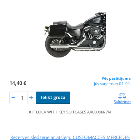
Pēc pasūtījuma
14,40 €
jūs saņemsiet 04. 09.
Ielikt grozā
Salīdzināt
KIT LOCK WITH KEY SUITCASES AR0006N/7N
Rezerves slēdzene ar atslēgu CUSTOMACCES MERCEDES