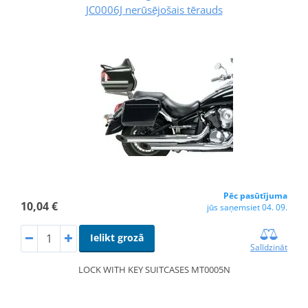
JC0006J nerūsējošais tērauds
Pēc pasūtījuma
10,04 €
jūs saņemsiet 04. 09.
Ielikt grozā
Salīdzināt
LOCK WITH KEY SUITCASES MT0005N