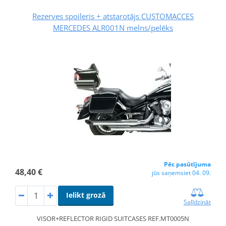
Rezerves spoileris + atstarotājs CUSTOMACCES
MERCEDES ALR001N melns/pelēks
Pēc pasūtījuma
48,40 €
jūs saņemsiet 04. 09.
Ielikt grozā
Salīdzināt
VISOR+REFLECTOR RIGID SUITCASES REF.MT0005N