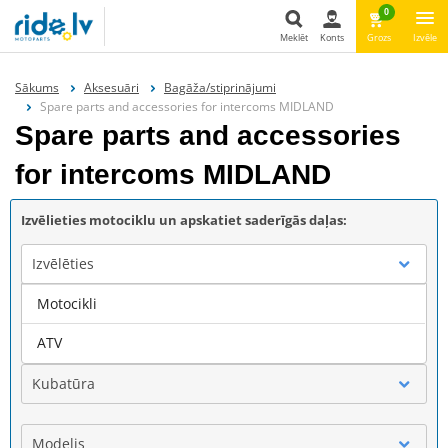
0
Meklēt
Konts
Grozs
Izvēle
Meklēt
Sākums
Aksesuāri
Bagāža/stiprinājumi
Spare parts and accessories for intercoms MIDLAND
Spare parts and accessories
for intercoms MIDLAND
Izvēlieties motociklu un apskatiet saderīgās daļas:
Izvēlēties
Motocikli
Marka
ATV
Kubatūra
Modelis