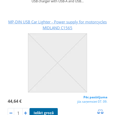
USB charger with USB-A and USB…
MP-DIN USB Car Lighter - Power supply for motorcycles
MIDLAND C1565
Pēc pasūtījuma
44,64 €
jūs saņemsiet 07. 09.
Ielikt grozā