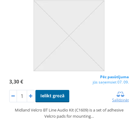
Pēc pasūtījuma
3,30 €
jūs saņemsiet 07. 09.
Ielikt grozā
Salīdzināt
Midland Velcro BT Line Audio Kit (C1609) is a set of adhesive
Velcro pads for mounting…