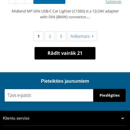
Salīdzināt
Midland MP-DIN USB-C Car Lighter (C1565) is a 12/24V adapter
with DIN (BMW) connector,…
1
2
3
Nākamais
Rādīt vairāk 21
Pieteikties jaunumiem
Pieslēgties
Klientu serviss