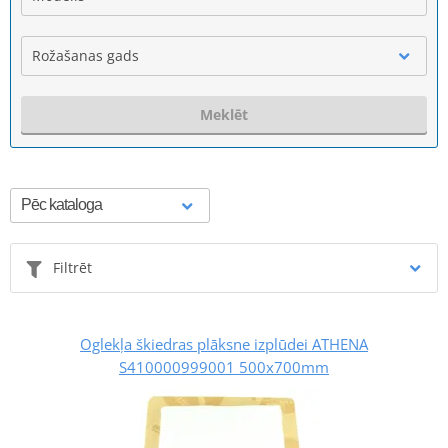
Rožašanas gads
Meklēt
Filtrēt
Oglekļa škiedras plāksne izplūdei ATHENA
S410000999001 500x700mm