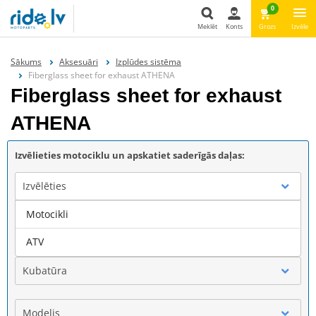
0
Meklēt
Konts
Grozs
Izvēle
Meklēt
Sākums
Aksesuāri
Izplūdes sistēma
Fiberglass sheet for exhaust ATHENA
Fiberglass sheet for exhaust
ATHENA
Izvēlieties motociklu un apskatiet saderīgās daļas:
Izvēlēties
Motocikli
Marka
ATV
Kubatūra
Modelis