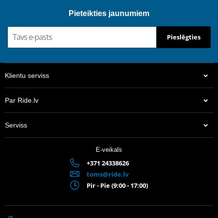
Pieteikties jaunumiem
Pieslēgties
Klientu serviss
Par Ride.lv
Serviss
E-veikals
+371 24338626
toms@ride.lv
Pir - Pie (9:00 - 17:00)