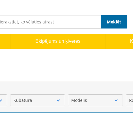
Meklēt
Ekipējums un ķiveres
K
Kubatūra
Modelis
R