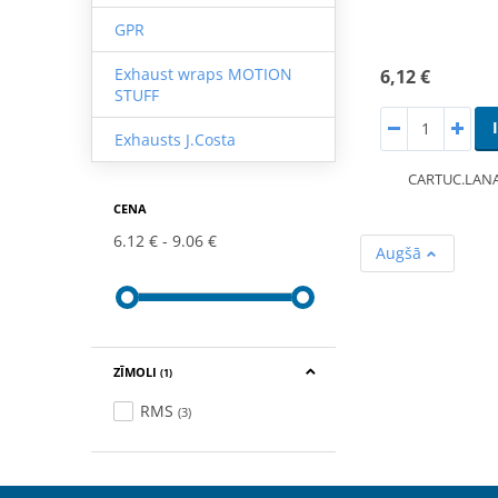
GPR
Exhaust wraps MOTION
6,12 €
STUFF
Exhausts J.Costa
CARTUC.LANA
CENA
6.12 €
9.06 €
Augšā
ZĪMOLI
(1)
RMS
(3)