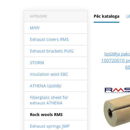
Pēc kataloga
L
KATEGORIE
MIVV
Exhaust covers RMS
Exhaust brackets PUIG
Izpūtēja pak
100720010 pri
STORM
6
Insulation wool EBC
ATHENA izpūtēji
Fiberglass sheet for
exhaust ATHENA
Rock wools RMS
Exhaust springs JMP