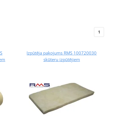
1
MS
Izpūtēja pakojums RMS 100720030
iem
skūteru izpūtējiem