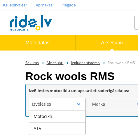
Kā iepirkties?
Apmaksa
Piegāde
Moto daļas
Aksesuāri
Sākums
Aksesuāri
Izplūdes sistēma
Rock wools RMS
Rock wools RMS
Izvēlieties motociklu un apskatiet saderīgās daļas:
Izvēlēties
Marka
Motocikli
ATV