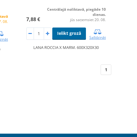
Centrālajā noliktavā, piegāde 10
dienas.
ktavā
7,88 €
jūs saņemsiet 20. 08.
. 08.
Ielikt grozā
Salīdzināt
zināt
LANA ROCCIA X MARM. 600X320X30
0
1