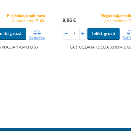
Piegādātāja noliktavā
Piegādātāja noli
9,06 €
jūs saņemsiet 17. 08.
jūs saņemsiet 17
Ielikt grozā
Ielikt grozā
Salīdzināt
Salīd
 ROCCIA 170MM D.60
CARTUC.LANA ROCCIA 300MM D.8