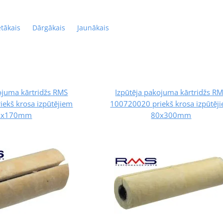
ētākais
Dārgākais
Jaunākais
ojuma kārtridžs RMS
Izpūtēja pakojuma kārtridžs R
ekš krosa izpūtējiem
100720020 priekš krosa izpūtēj
0x170mm
80x300mm