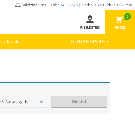
Salīdzinājums
Tālr.:
2433 8626
| Darba laiks: P-Pk - 9:00-17:00
0
PIESLĒGTIES
GROZS
vadracikli
E-TRANSPORTS
Meklēt
ožašanas gads